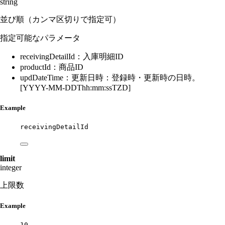
string
並び順（カンマ区切りで指定可）
指定可能なパラメータ
receivingDetailId：入庫明細ID
productId：商品ID
updDateTime：更新日時：登録時・更新時の日時。
[YYYY-MM-DDThh:mm:ssTZD]
Example
receivingDetailId
limit
integer
上限数
Example
10