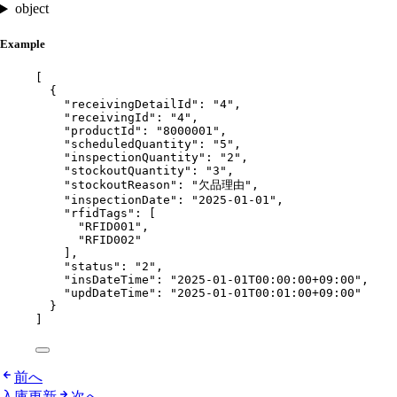
object
Example
[
{
"receivingDetailId"
: 
"
4
"
,
"receivingId"
: 
"
4
"
,
"productId"
: 
"
8000001
"
,
"scheduledQuantity"
: 
"
5
"
,
"inspectionQuantity"
: 
"
2
"
,
"stockoutQuantity"
: 
"
3
"
,
"stockoutReason"
: 
"
欠品理由
"
,
"inspectionDate"
: 
"
2025-01-01
"
,
"rfidTags"
: [
"
RFID001
"
,
"
RFID002
"
],
"status"
: 
"
2
"
,
"insDateTime"
: 
"
2025-01-01T00:00:00+09:00
"
,
"updDateTime"
: 
"
2025-01-01T00:01:00+09:00
"
}
]
前へ
入庫更新
次へ