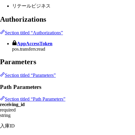
リテールビジネス
Authorizations
Section titled “Authorizations”
AppAccessToken
pos.transfers:read
Parameters
Section titled “Parameters”
Path Parameters
Section titled “Path Parameters”
receiving_id
required
string
入庫ID