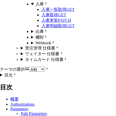
入庫
入庫一覧取得
GET
入庫取得
GET
入庫更新
PATCH
入庫明細取得
GET
出庫
棚卸
Webhook
受注管理 仕様書
ウェイター 仕様書
タイムカード 仕様書
テーマの選択
目次
目次
概要
Authorizations
Parameters
Path Parameters