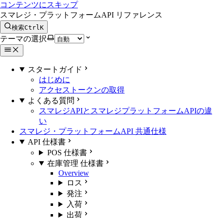
コンテンツにスキップ
スマレジ・プラットフォームAPI リファレンス
検索
Ctrl
K
テーマの選択
スタートガイド
はじめに
アクセストークンの取得
よくある質問
スマレジAPIとスマレジプラットフォームAPIの違
い
スマレジ・プラットフォームAPI 共通仕様
API 仕様書
POS 仕様書
在庫管理 仕様書
Overview
ロス
発注
入荷
出荷