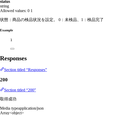
status
string
Allowed values:
0
1
状態：商品の検品状況を設定。 0：未検品、1：検品完了
Example
1
Responses
Section titled “Responses”
200
Section titled “200”
取得成功
Media type
application/json
Array<object>