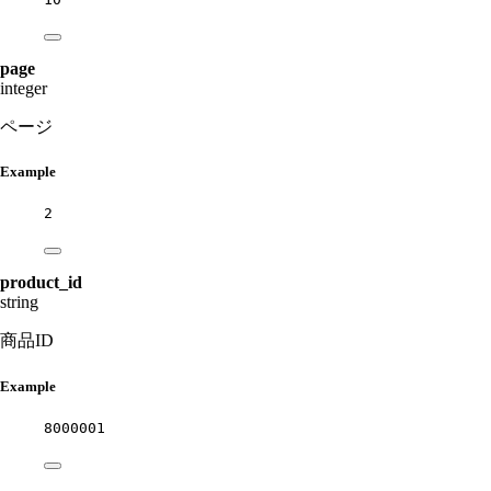
page
integer
ページ
Example
2
product_id
string
商品ID
Example
8000001