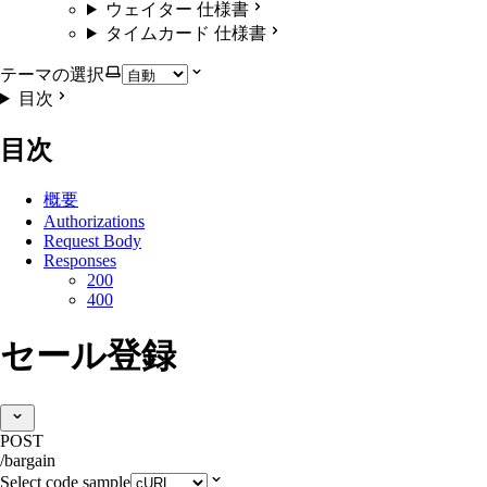
ウェイター 仕様書
タイムカード 仕様書
テーマの選択
目次
目次
概要
Authorizations
Request Body
Responses
200
400
セール登録
POST
/bargain
Select code sample