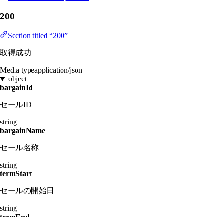
200
Section titled “200”
取得成功
Media type
application/json
object
bargainId
セールID
string
bargainName
セール名称
string
termStart
セールの開始日
string
termEnd