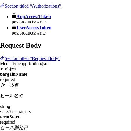
Section titled “Authorizations”
AppAccessToken
pos.products:write
UserAccessToken
pos.products:write
Request Body
Section titled “Request Body”
Media type
application/json
object
bargainName
required
セール名
セール名称
string
<= 85 characters
termStart
required
セール開始日