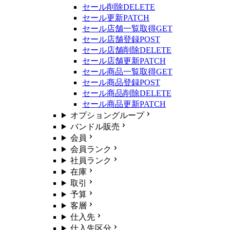
セール削除
DELETE
セール更新
PATCH
セール店舗一覧取得
GET
セール店舗登録
POST
セール店舗削除
DELETE
セール店舗更新
PATCH
セール商品一覧取得
GET
セール商品登録
POST
セール商品削除
DELETE
セール商品更新
PATCH
オプショングループ
バンドル販売
会員
会員ランク
社員ランク
在庫
取引
予算
客層
仕入先
仕入先区分