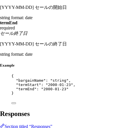
[YYYY-MM-DD] セールの開始日
string
format: date
termEnd
required
セール終了日
[YYYY-MM-DD] セールの終了日
string
format: date
Example
{
"bargainName"
: 
"
string
"
,
"termStart"
: 
"
2000-01-23
"
,
"termEnd"
: 
"
2000-01-23
"
}
Responses
Section titled “Responses”