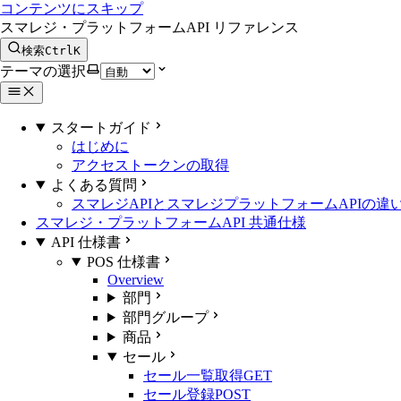
コンテンツにスキップ
スマレジ・プラットフォームAPI リファレンス
検索
Ctrl
K
テーマの選択
スタートガイド
はじめに
アクセストークンの取得
よくある質問
スマレジAPIとスマレジプラットフォームAPIの違
スマレジ・プラットフォームAPI 共通仕様
API 仕様書
POS 仕様書
Overview
部門
部門グループ
商品
セール
セール一覧取得
GET
セール登録
POST