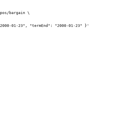
pos/bargain
\
2000-01-23", "termEnd": "2000-01-23" }
'