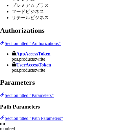
プレミアムプラス
フードビジネス
リテールビジネス
Authorizations
Section titled “Authorizations”
AppAccessToken
pos.products:write
UserAccessToken
pos.products:write
Parameters
Section titled “Parameters”
Path Parameters
Section titled “Path Parameters”
no
required