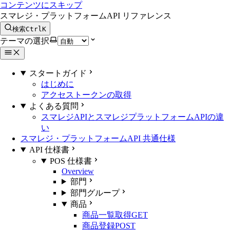
コンテンツにスキップ
スマレジ・プラットフォームAPI リファレンス
検索
Ctrl
K
テーマの選択
スタートガイド
はじめに
アクセストークンの取得
よくある質問
スマレジAPIとスマレジプラットフォームAPIの違
い
スマレジ・プラットフォームAPI 共通仕様
API 仕様書
POS 仕様書
Overview
部門
部門グループ
商品
商品一覧取得
GET
商品登録
POST