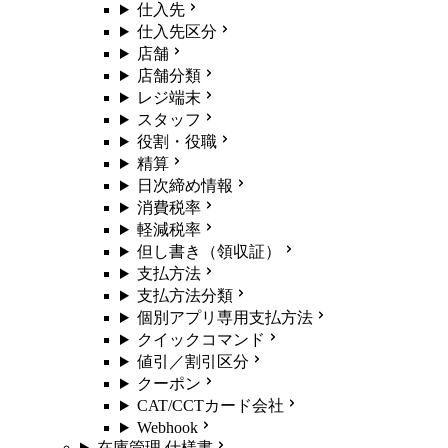
仕入先
仕入先区分
店舗
店舗分類
レジ端末
スタッフ
役割・役職
精算
日次締め情報
消費税率
軽減税率
但し書き（領収証）
支払方法
支払方法分類
個別アプリ専用支払方法
クイックコマンド
値引／割引区分
クーポン
CAT/CCTカード会社
Webhook
在庫管理 仕様書