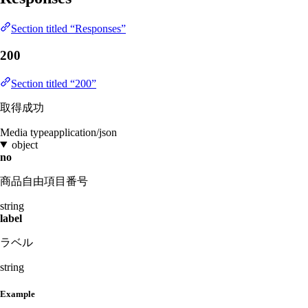
Section titled “Responses”
200
Section titled “200”
取得成功
Media type
application/json
object
no
商品自由項目番号
string
label
ラベル
string
Example