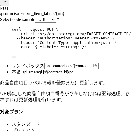
PUT
/products/reserve_item_labels/{no}
Select code sample
curl
--request
PUT
\
--url
https://api.smaregi.dev/TARGET-CONTRACT-ID/
--header
'
Authorization: Bearer <token>
'
\
--header
'
Content-Type: application/json
'
\
--data
'
{ "label": "string" }
'
サンドボックス
本番
商品自由項目ラベル情報を登録または更新します。
URI指定した商品自由項目番号が存在しなければ登録処理、存
在すれば更新処理を行います。
対象プラン
スタンダード
プレミアム