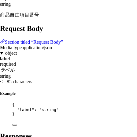
string
商品自由項目番号
Request Body
Section titled “Request Body”
Media type
application/json
object
label
required
ラベル
string
<= 85 characters
Example
{
"label"
: 
"
string
"
}
Responses