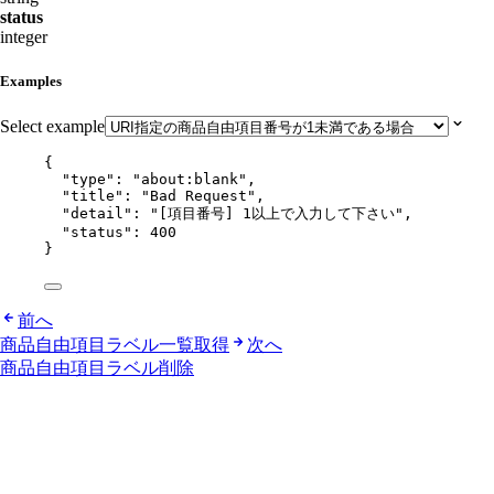
status
integer
Examples
Select example
{
"type"
: 
"
about:blank
"
,
"title"
: 
"
Bad Request
"
,
"detail"
: 
"
[項目番号] 1以上で入力して下さい
"
,
"status"
: 
400
}
前へ
商品自由項目ラベル一覧取得
次へ
商品自由項目ラベル削除