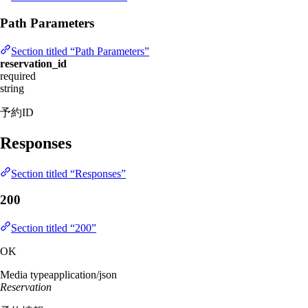
Path Parameters
Section titled “Path Parameters”
reservation_id
required
string
予約ID
Responses
Section titled “Responses”
200
Section titled “200”
OK
Media type
application/json
Reservation