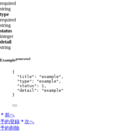
required
string
type
required
string
status
integer
detail
string
generated
Example
{
"title"
: 
"
example
"
,
"type"
: 
"
example
"
,
"status"
: 
1
,
"detail"
: 
"
example
"
}
前へ
予約登録
次へ
予約削除