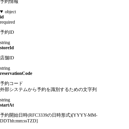
予約情報
object
id
required
予約ID
string
storeId
店舗ID
string
reservationCode
予約コード
外部システムから予約を識別するための文字列
string
startAt
予約開始日時(RFC3339の日時形式)[YYYY-MM-
DDThh:mm:ssTZD]