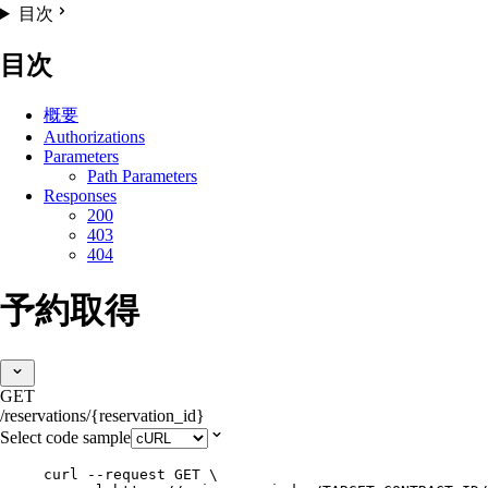
目次
目次
概要
Authorizations
Parameters
Path Parameters
Responses
200
403
404
予約取得
GET
/reservations/{reservation_id}
Select code sample
curl
--request
GET
\