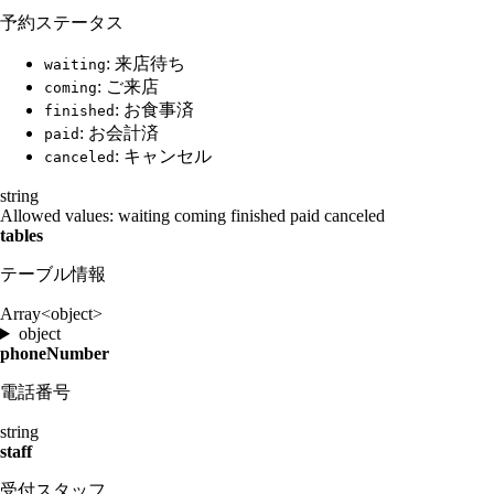
予約ステータス
: 来店待ち
waiting
: ご来店
coming
: お食事済
finished
: お会計済
paid
: キャンセル
canceled
string
Allowed values:
waiting
coming
finished
paid
canceled
tables
テーブル情報
Array<object>
object
phoneNumber
電話番号
string
staff
受付スタッフ