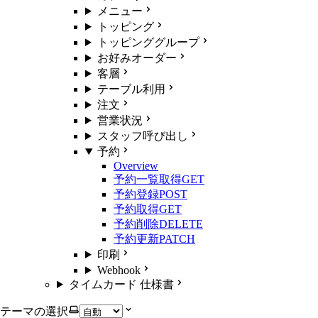
メニュー
トッピング
トッピンググループ
お好みオーダー
客層
テーブル利用
注文
営業状況
スタッフ呼び出し
予約
Overview
予約一覧取得
GET
予約登録
POST
予約取得
GET
予約削除
DELETE
予約更新
PATCH
印刷
Webhook
タイムカード 仕様書
テーマの選択