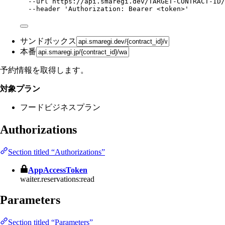
--url
https://api.smaregi.dev/TARGET-CONTRACT-ID/
--header
'
Authorization: Bearer <token>
'
サンドボックス
本番
予約情報を取得します。
対象プラン
フードビジネスプラン
Authorizations
Section titled “Authorizations”
AppAccessToken
waiter.reservations:read
Parameters
Section titled “Parameters”