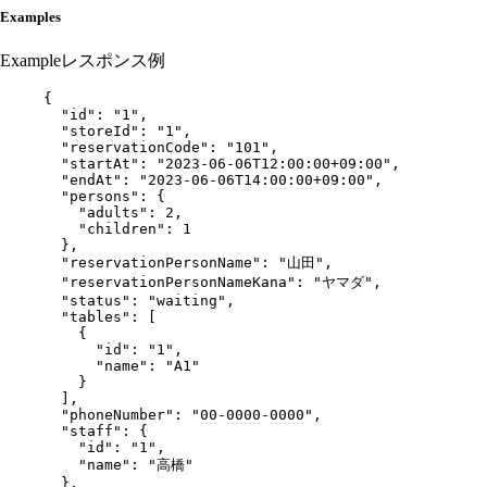
Examples
Example
レスポンス例
{
"id"
: 
"
1
"
,
"storeId"
: 
"
1
"
,
"reservationCode"
: 
"
101
"
,
"startAt"
: 
"
2023-06-06T12:00:00+09:00
"
,
"endAt"
: 
"
2023-06-06T14:00:00+09:00
"
,
"persons"
: {
"adults"
: 
2
,
"children"
: 
1
},
"reservationPersonName"
: 
"
山田
"
,
"reservationPersonNameKana"
: 
"
ヤマダ
"
,
"status"
: 
"
waiting
"
,
"tables"
: [
{
"id"
: 
"
1
"
,
"name"
: 
"
A1
"
}
],
"phoneNumber"
: 
"
00-0000-0000
"
,
"staff"
: {
"id"
: 
"
1
"
,
"name"
: 
"
高橋
"
},