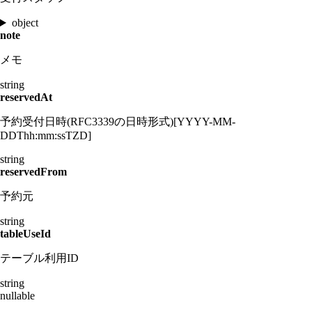
object
note
メモ
string
reservedAt
予約受付日時(RFC3339の日時形式)[YYYY-MM-
DDThh:mm:ssTZD]
string
reservedFrom
予約元
string
tableUseId
テーブル利用ID
string
nullable