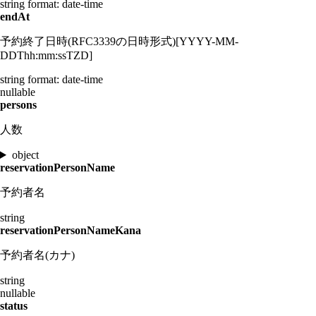
string
format: date-time
endAt
予約終了日時(RFC3339の日時形式)[YYYY-MM-
DDThh:mm:ssTZD]
string
format: date-time
nullable
persons
人数
object
reservationPersonName
予約者名
string
reservationPersonNameKana
予約者名(カナ)
string
nullable
status