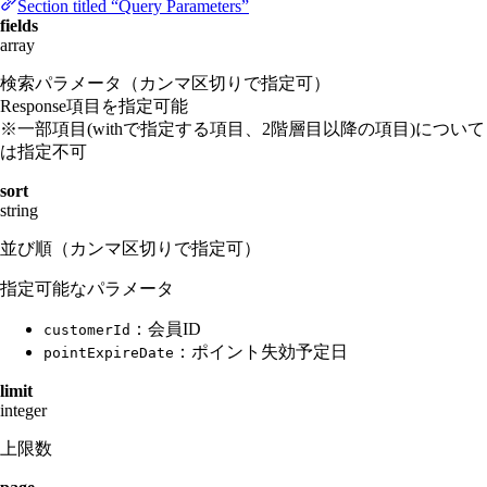
Section titled “Query Parameters”
fields
array
検索パラメータ（カンマ区切りで指定可）
Response項目を指定可能
※一部項目(withで指定する項目、2階層目以降の項目)について
は指定不可
sort
string
並び順（カンマ区切りで指定可）
指定可能なパラメータ
：会員ID
customerId
：ポイント失効予定日
pointExpireDate
limit
integer
上限数