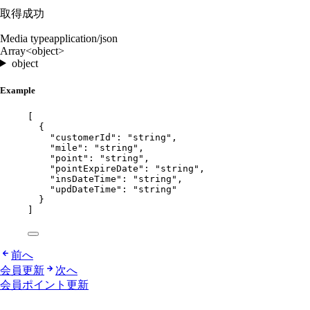
取得成功
Media type
application/json
Array<object>
object
Example
[
{
"customerId"
: 
"
string
"
,
"mile"
: 
"
string
"
,
"point"
: 
"
string
"
,
"pointExpireDate"
: 
"
string
"
,
"insDateTime"
: 
"
string
"
,
"updDateTime"
: 
"
string
"
}
]
前へ
会員更新
次へ
会員ポイント更新