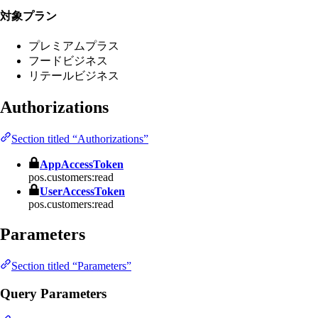
対象プラン
プレミアムプラス
フードビジネス
リテールビジネス
Authorizations
Section titled “Authorizations”
AppAccessToken
pos.customers:read
UserAccessToken
pos.customers:read
Parameters
Section titled “Parameters”
Query Parameters