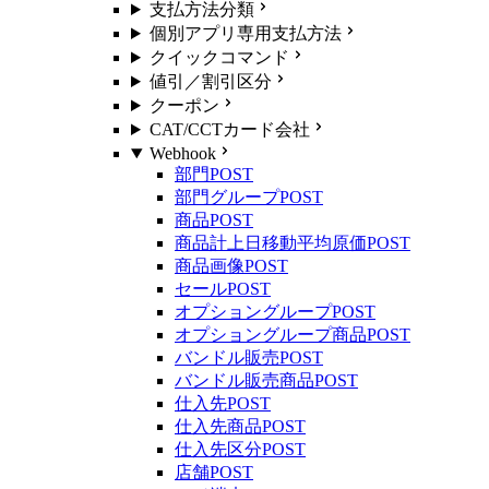
支払方法分類
個別アプリ専用支払方法
クイックコマンド
値引／割引区分
クーポン
CAT/CCTカード会社
Webhook
部門
POST
部門グループ
POST
商品
POST
商品計上日移動平均原価
POST
商品画像
POST
セール
POST
オプショングループ
POST
オプショングループ商品
POST
バンドル販売
POST
バンドル販売商品
POST
仕入先
POST
仕入先商品
POST
仕入先区分
POST
店舗
POST