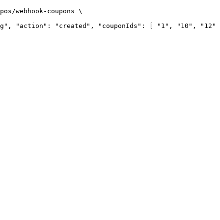
pos/webhook-coupons
\
g", "action": "created", "couponIds": [ "1", "10", "12" 