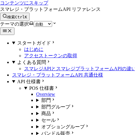
コンテンツにスキップ
スマレジ・プラットフォームAPI リファレンス
検索
Ctrl
K
テーマの選択
スタートガイド
はじめに
アクセストークンの取得
よくある質問
スマレジAPIとスマレジプラットフォームAPIの違
スマレジ・プラットフォームAPI 共通仕様
API 仕様書
POS 仕様書
Overview
部門
部門グループ
商品
セール
オプショングループ
バンドル販売