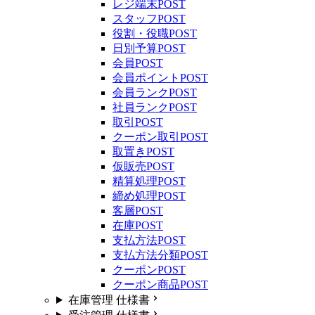
レジ端末
POST
スタッフ
POST
役割・役職
POST
日別予算
POST
会員
POST
会員ポイント
POST
会員ランク
POST
社員ランク
POST
取引
POST
クーポン取引
POST
取置き
POST
仮販売
POST
精算処理
POST
締め処理
POST
客層
POST
在庫
POST
支払方法
POST
支払方法分類
POST
クーポン
POST
クーポン商品
POST
在庫管理 仕様書