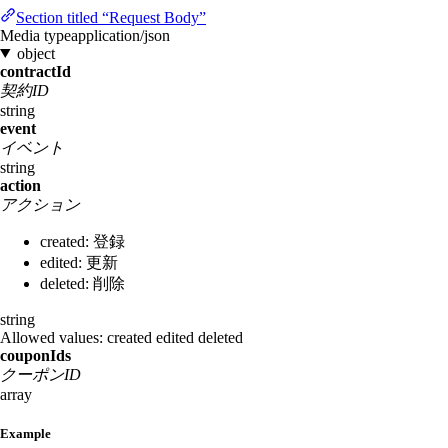
Section titled “Request Body”
Media type
application/json
object
contractId
契約ID
string
event
イベント
string
action
アクション
created: 登録
edited: 更新
deleted: 削除
string
Allowed values:
created
edited
deleted
couponIds
クーポンID
array
Example