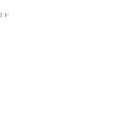
] }
'