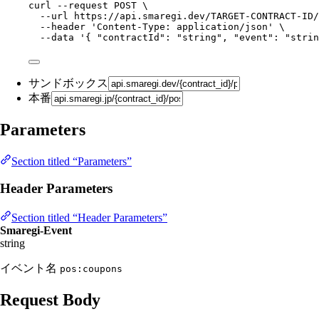
curl
--request
POST
\
--url
https://api.smaregi.dev/TARGET-CONTRACT-ID/
--header
'
Content-Type: application/json
'
\
--data
'
{ "contractId": "string", "event": "strin
サンドボックス
本番
Parameters
Section titled “Parameters”
Header Parameters
Section titled “Header Parameters”
Smaregi-Event
string
イベント名
pos:coupons
Request Body