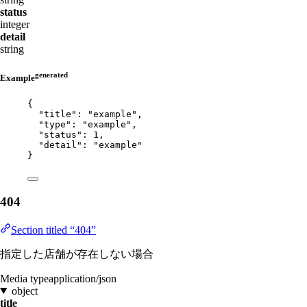
status
integer
detail
string
generated
Example
{
"title"
: 
"
example
"
,
"type"
: 
"
example
"
,
"status"
: 
1
,
"detail"
: 
"
example
"
}
404
Section titled “404”
指定した店舗が存在しない場合
Media type
application/json
object
title