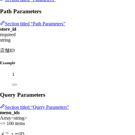
Path Parameters
Section titled “Path Parameters”
store_id
required
string
店舗ID
Example
1
Query Parameters
Section titled “Query Parameters”
menu_ids
Array<string>
<= 100 items
メニューID