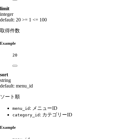
limit
integer
default: 20
>= 1
<= 100
取得件数
Example
20
sort
string
default: menu_id
ソート順
: メニューID
menu_id
: カテゴリーID
category_id
Example