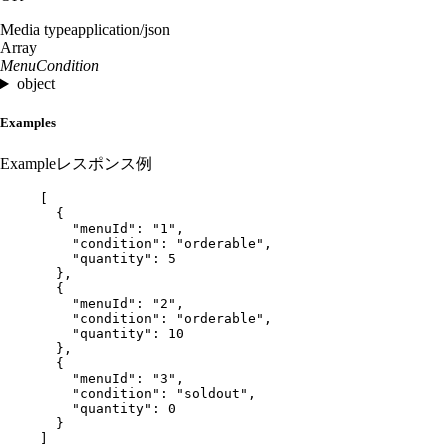
Media type
application/json
Array
MenuCondition
object
Examples
Example
レスポンス例
[
{
"menuId"
: 
"
1
"
,
"condition"
: 
"
orderable
"
,
"quantity"
: 
5
},
{
"menuId"
: 
"
2
"
,
"condition"
: 
"
orderable
"
,
"quantity"
: 
10
},
{
"menuId"
: 
"
3
"
,
"condition"
: 
"
soldout
"
,
"quantity"
: 
0
}
]