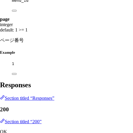
menu_id
page
integer
default: 1
>= 1
ページ番号
Example
1
Responses
Section titled “Responses”
200
Section titled “200”
OK