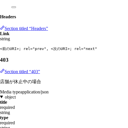
Headers
Section titled “Headers”
Link
string
<前のURI>; rel="prev", <次のURI>; rel="next"
403
Section titled “403”
店舗が休止中の場合
Media type
application/json
object
title
required
string
type
required
string