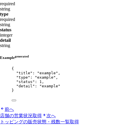
required
string
type
required
string
status
integer
detail
string
generated
Example
{
"title"
: 
"
example
"
,
"type"
: 
"
example
"
,
"status"
: 
1
,
"detail"
: 
"
example
"
}
前へ
店舗の営業状況取得
次へ
トッピングの販売状態・残数一覧取得