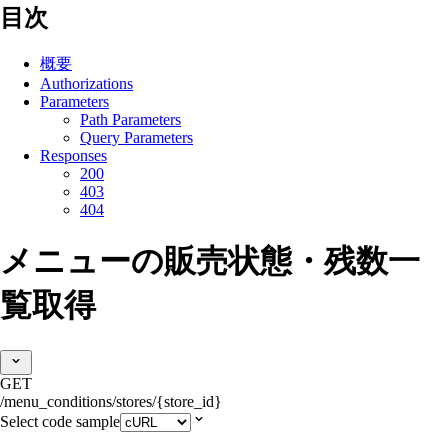
目次
概要
Authorizations
Parameters
Path Parameters
Query Parameters
Responses
200
403
404
メニューの販売状態・残数一
覧取得
GET
/menu_conditions/stores/{store_id}
Select code sample