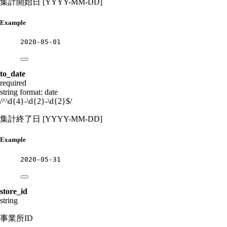
集計開始日 [YYYY-MM-DD]
Example
2020-05-01
to_date
required
string
format: date
/^\d{4}-\d{2}-\d{2}$/
集計終了日 [YYYY-MM-DD]
Example
2020-05-31
store_id
string
事業所ID