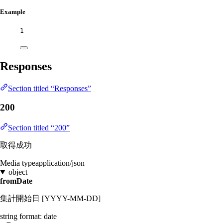
Example
1
Responses
Section titled “Responses”
200
Section titled “200”
取得成功
Media type
application/json
object
fromDate
集計開始日 [YYYY-MM-DD]
string
format: date