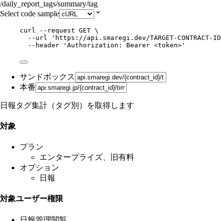
/daily_report_tags/summary/tag
Select code sample
curl
--request
GET
\
--url
'
https://api.smaregi.dev/TARGET-CONTRACT-ID
--header
'
Authorization: Bearer <token>
'
サンドボックス
本番
日報タグ集計（タグ別）を取得します
対象
プラン
エンタープライズ、旧有料
オプション
日報
対象ユーザー権限
日報管理閲覧