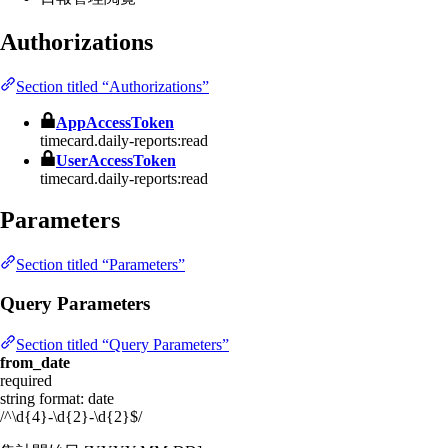
Authorizations
Section titled “Authorizations”
AppAccessToken
timecard.daily-reports:read
UserAccessToken
timecard.daily-reports:read
Parameters
Section titled “Parameters”
Query Parameters
Section titled “Query Parameters”
from_date
required
string
format: date
/^\d{4}-\d{2}-\d{2}$/