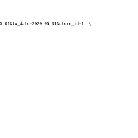
5-01&to_date=2020-05-31&store_id=1
'
\