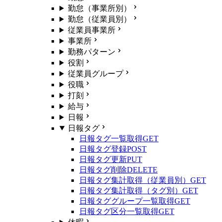
勤怠（事業所別）
勤怠（従業員別）
従業員事業所
事業所
勤務パターン
役割
従業員グループ
役職
打刻
給与
日報
日報タグ
日報タグ一覧取得
GET
日報タグ登録
POST
日報タグ更新
PUT
日報タグ削除
DELETE
日報タグ集計取得（従業員別）
GET
日報タグ集計取得（タグ別）
GET
日報タググループ一覧取得
GET
日報タグ区分一覧取得
GET