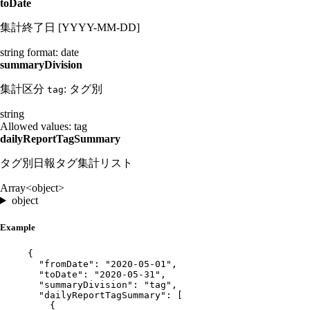
toDate
集計終了日 [YYYY-MM-DD]
string
format: date
summaryDivision
集計区分
: タグ別
tag
string
Allowed values:
tag
dailyReportTagSummary
タグ別日報タグ集計リスト
Array<object>
object
Example
{
"fromDate"
: 
"
2020-05-01
"
,
"toDate"
: 
"
2020-05-31
"
,
"summaryDivision"
: 
"
tag
"
,
"dailyReportTagSummary"
: [
{