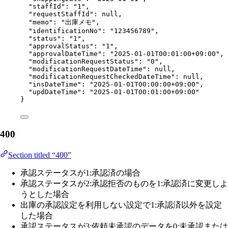
"staffId"
: 
"
1
"
,
"requestStaffId"
: 
null
,
"memo"
: 
"
出庫メモ
"
,
"identificationNo"
: 
"
123456789
"
,
"status"
: 
"
1
"
,
"approvalStatus"
: 
"
1
"
,
"approvalDateTime"
: 
"
2025-01-01T00:01:00+09:00
"
,
"modificationRequestStatus"
: 
"
0
"
,
"modificationRequestDateTime"
: 
null
,
"modificationRequestCheckedDateTime"
: 
null
,
"insDateTime"
: 
"
2025-01-01T00:00:00+09:00
"
,
"updDateTime"
: 
"
2025-01-01T00:01:00+09:00
"
}
400
Section titled “400”
承認ステータスが1:承認済の場合
承認ステータスが2:承認拒否のものを1:承認済に変更しよ
うとした場合
出庫の承認設定を利用しない設定で1:承認済以外を設定
した場合
承認ステータスが3:依頼未承認のデータを0:未承認または