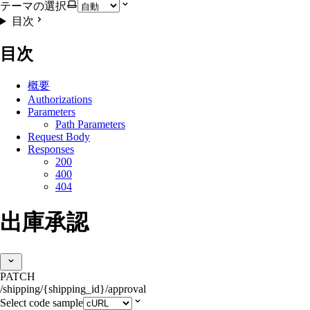
テーマの選択
目次
目次
概要
Authorizations
Parameters
Path Parameters
Request Body
Responses
200
400
404
出庫承認
PATCH
/shipping/{shipping_id}/approval
Select code sample