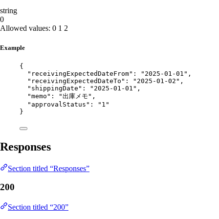
string
0
Allowed values:
0
1
2
Example
{
"receivingExpectedDateFrom"
: 
"
2025-01-01
"
,
"receivingExpectedDateTo"
: 
"
2025-01-02
"
,
"shippingDate"
: 
"
2025-01-01
"
,
"memo"
: 
"
出庫メモ
"
,
"approvalStatus"
: 
"
1
"
}
Responses
Section titled “Responses”
200
Section titled “200”