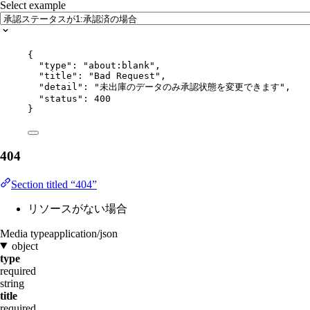
Select example
{
"type"
: 
"
about:blank
"
,
"title"
: 
"
Bad Request
"
,
"detail"
: 
"
未出庫のデータのみ承認状態を変更できます
"
,
"status"
: 
400
}
404
Section titled “404”
リソースがない場合
Media type
application/json
object
type
required
string
title
required