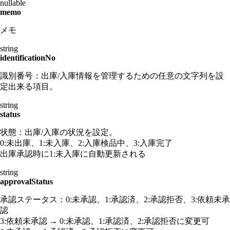
nullable
memo
メモ
string
identificationNo
識別番号：出庫/入庫情報を管理するための任意の文字列を設
定出来る項目。
string
status
状態：出庫/入庫の状況を設定。
0:未出庫、1:未入庫、2:入庫検品中、3:入庫完了
出庫承認時に1:未入庫に自動更新される
string
approvalStatus
承認ステータス：0:未承認、1:承認済、2:承認拒否、3:依頼未承
認
3:依頼未承認 → 0:未承認、1:承認済、2:承認拒否に変更可