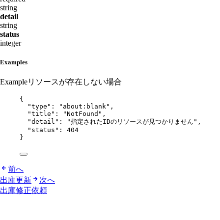
string
detail
string
status
integer
Examples
Example
リソースが存在しない場合
{
"type"
: 
"
about:blank
"
,
"title"
: 
"
NotFound
"
,
"detail"
: 
"
指定されたIDのリソースが見つかりません
"
,
"status"
: 
404
}
前へ
出庫更新
次へ
出庫修正依頼