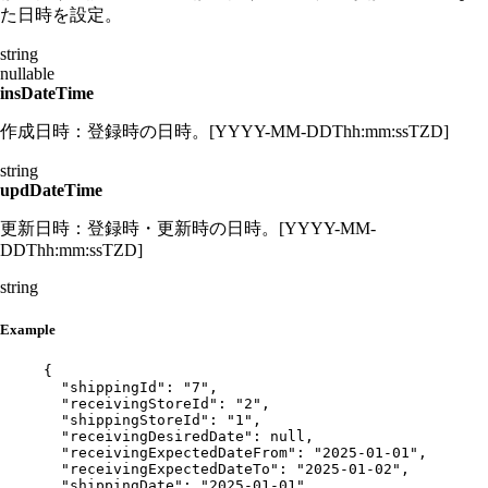
た日時を設定。
string
nullable
insDateTime
作成日時：登録時の日時。[YYYY-MM-DDThh:mm:ssTZD]
string
updDateTime
更新日時：登録時・更新時の日時。[YYYY-MM-
DDThh:mm:ssTZD]
string
Example
{
"shippingId"
: 
"
7
"
,
"receivingStoreId"
: 
"
2
"
,
"shippingStoreId"
: 
"
1
"
,
"receivingDesiredDate"
: 
null
,
"receivingExpectedDateFrom"
: 
"
2025-01-01
"
,
"receivingExpectedDateTo"
: 
"
2025-01-02
"
,
"shippingDate"
: 
"
2025-01-01
"
,