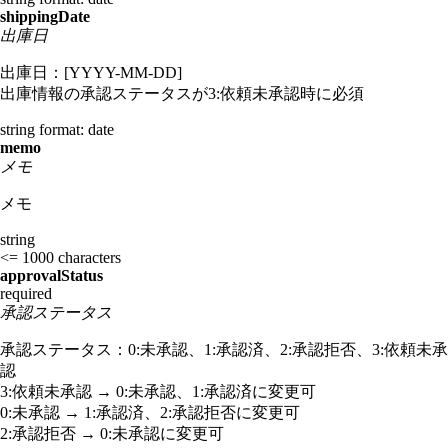
shippingDate
出庫日
出庫日：[YYYY-MM-DD]
出庫情報の承認ステータスが3:依頼未承認時に必須
string
format: date
memo
メモ
メモ
string
<= 1000 characters
approvalStatus
required
承認ステータス
承認ステータス：0:未承認、1:承認済、2:承認拒否、3:依頼未承
認
3:依頼未承認 → 0:未承認、1:承認済に変更可
0:未承認 → 1:承認済、2:承認拒否に変更可
2:承認拒否 → 0:未承認に変更可