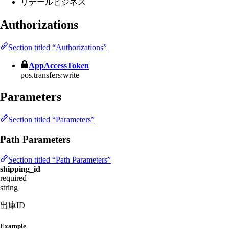
リテールビジネス
Authorizations
Section titled “Authorizations”
AppAccessToken
pos.transfers:write
Parameters
Section titled “Parameters”
Path Parameters
Section titled “Path Parameters”
shipping_id
required
string
出庫ID
Example