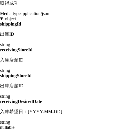
取得成功
Media type
application/json
object
shippingId
出庫ID
string
receivingStoreId
入庫店舗ID
string
shippingStoreId
出庫店舗ID
string
receivingDesiredDate
入庫希望日：[YYYY-MM-DD]
string
nullable