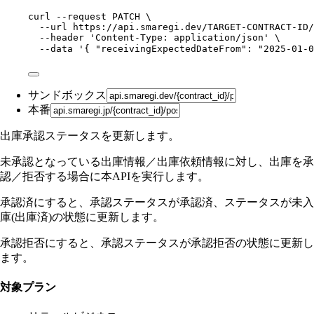
curl
--request
PATCH
\
--url
https://api.smaregi.dev/TARGET-CONTRACT-ID/
--header
'
Content-Type: application/json
'
\
--data
'
{ "receivingExpectedDateFrom": "2025-01-
サンドボックス
本番
出庫承認ステータスを更新します。
未承認となっている出庫情報／出庫依頼情報に対し、出庫を承
認／拒否する場合に本APIを実行します。
承認済にすると、承認ステータスが承認済、ステータスが未入
庫(出庫済)の状態に更新します。
承認拒否にすると、承認ステータスが承認拒否の状態に更新し
ます。
対象プラン