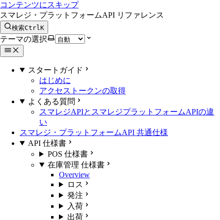
コンテンツにスキップ
スマレジ・プラットフォームAPI リファレンス
検索
Ctrl
K
テーマの選択
スタートガイド
はじめに
アクセストークンの取得
よくある質問
スマレジAPIとスマレジプラットフォームAPIの違
い
スマレジ・プラットフォームAPI 共通仕様
API 仕様書
POS 仕様書
在庫管理 仕様書
Overview
ロス
発注
入荷
出荷