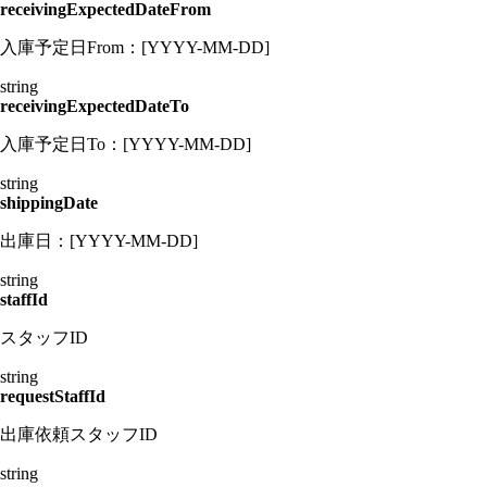
receivingExpectedDateFrom
入庫予定日From：[YYYY-MM-DD]
string
receivingExpectedDateTo
入庫予定日To：[YYYY-MM-DD]
string
shippingDate
出庫日：[YYYY-MM-DD]
string
staffId
スタッフID
string
requestStaffId
出庫依頼スタッフID
string