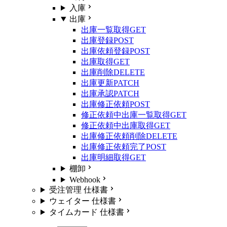
入庫
出庫
出庫一覧取得
GET
出庫登録
POST
出庫依頼登録
POST
出庫取得
GET
出庫削除
DELETE
出庫更新
PATCH
出庫承認
PATCH
出庫修正依頼
POST
修正依頼中出庫一覧取得
GET
修正依頼中出庫取得
GET
出庫修正依頼削除
DELETE
出庫修正依頼完了
POST
出庫明細取得
GET
棚卸
Webhook
受注管理 仕様書
ウェイター 仕様書
タイムカード 仕様書