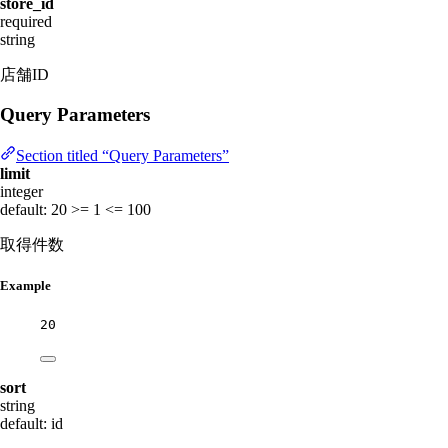
store_id
required
string
店舗ID
Query Parameters
Section titled “Query Parameters”
limit
integer
default: 20
>= 1
<= 100
取得件数
Example
20
sort
string
default: id