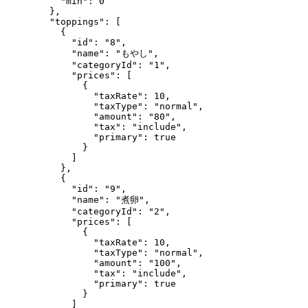
"min"
: 
0
},
"toppings"
: [
{
"id"
: 
"
8
"
,
"name"
: 
"
もやし
"
,
"categoryId"
: 
"
1
"
,
"prices"
: [
{
"taxRate"
: 
10
,
"taxType"
: 
"
normal
"
,
"amount"
: 
"
80
"
,
"tax"
: 
"
include
"
,
"primary"
: 
true
}
]
},
{
"id"
: 
"
9
"
,
"name"
: 
"
煮卵
"
,
"categoryId"
: 
"
2
"
,
"prices"
: [
{
"taxRate"
: 
10
,
"taxType"
: 
"
normal
"
,
"amount"
: 
"
100
"
,
"tax"
: 
"
include
"
,
"primary"
: 
true
}
]