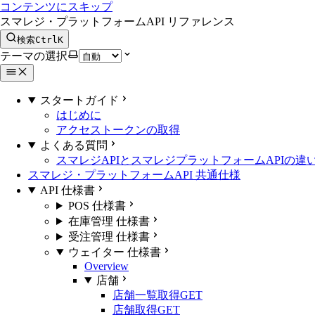
コンテンツにスキップ
スマレジ・プラットフォームAPI リファレンス
検索
Ctrl
K
テーマの選択
スタートガイド
はじめに
アクセストークンの取得
よくある質問
スマレジAPIとスマレジプラットフォームAPIの違
スマレジ・プラットフォームAPI 共通仕様
API 仕様書
POS 仕様書
在庫管理 仕様書
受注管理 仕様書
ウェイター 仕様書
Overview
店舗
店舗一覧取得
GET
店舗取得
GET