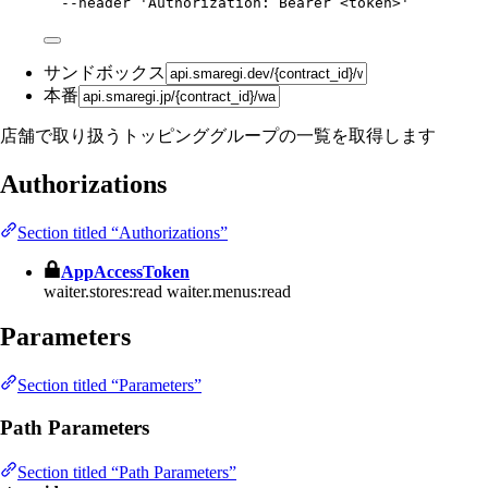
--header
'
Authorization: Bearer <token>
'
サンドボックス
本番
店舗で取り扱うトッピンググループの一覧を取得します
Authorizations
Section titled “Authorizations”
AppAccessToken
waiter.stores:read
waiter.menus:read
Parameters
Section titled “Parameters”
Path Parameters
Section titled “Path Parameters”