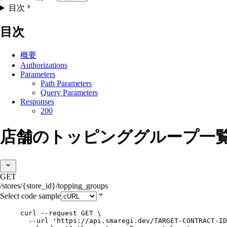
目次
目次
概要
Authorizations
Parameters
Path Parameters
Query Parameters
Responses
200
店舗のトッピンググループ一
GET
/stores/{store_id}/topping_groups
Select code sample
curl
--request
GET
\
--url
'
https://api.smaregi.dev/TARGET-CONTRACT-ID