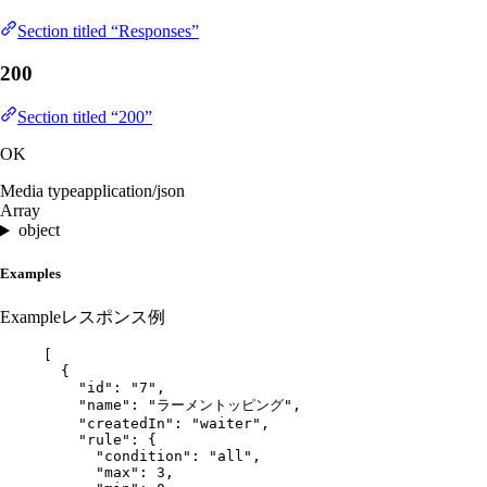
Section titled “Responses”
200
Section titled “200”
OK
Media type
application/json
Array
object
Examples
Example
レスポンス例
[
{
"id"
: 
"
7
"
,
"name"
: 
"
ラーメントッピング
"
,
"createdIn"
: 
"
waiter
"
,
"rule"
: {
"condition"
: 
"
all
"
,
"max"
: 
3
,