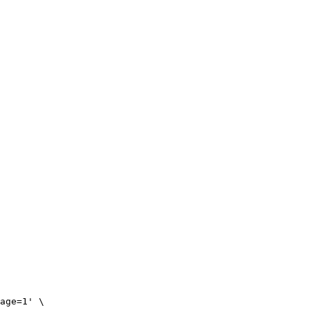
age=1
'
\