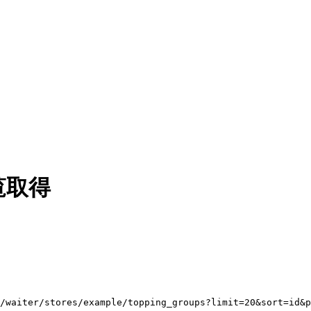
覧取得
/waiter/stores/example/topping_groups?limit=20&sort=id&p