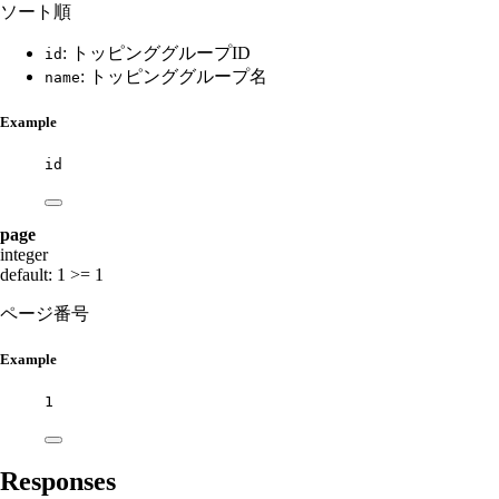
ソート順
: トッピンググループID
id
: トッピンググループ名
name
Example
id
page
integer
default: 1
>= 1
ページ番号
Example
1
Responses