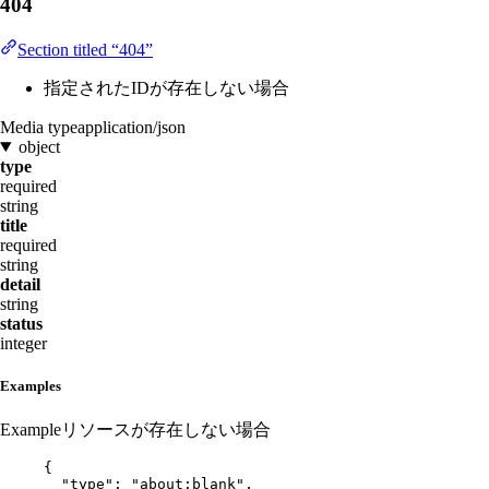
404
Section titled “404”
指定されたIDが存在しない場合
Media type
application/json
object
type
required
string
title
required
string
detail
string
status
integer
Examples
Example
リソースが存在しない場合
{
"type"
: 
"
about:blank
"
,