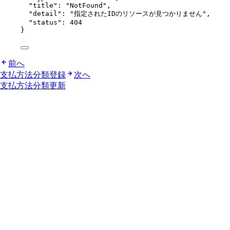
"title"
: 
"
NotFound
"
,
"detail"
: 
"
指定されたIDのリソースが見つかりません
"
,
"status"
: 
404
}
前へ
支払方法分類登録
次へ
支払方法分類更新