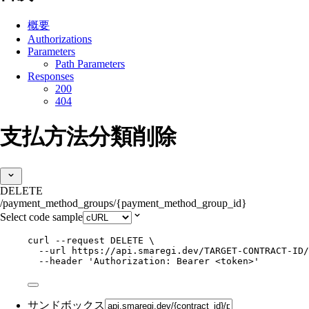
概要
Authorizations
Parameters
Path Parameters
Responses
200
404
支払方法分類削除
DELETE
/payment_method_groups/{payment_method_group_id}
Select code sample
curl
--request
DELETE
\
--url
https://api.smaregi.dev/TARGET-CONTRACT-ID/
--header
'
Authorization: Bearer <token>
'
サンドボックス