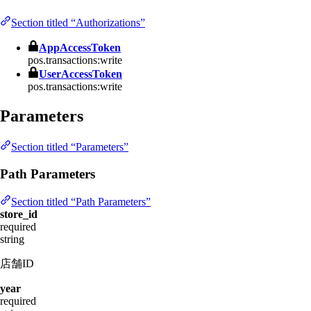
Section titled “Authorizations”
AppAccessToken
pos.transactions:write
UserAccessToken
pos.transactions:write
Parameters
Section titled “Parameters”
Path Parameters
Section titled “Path Parameters”
store_id
required
string
店舗ID
year
required