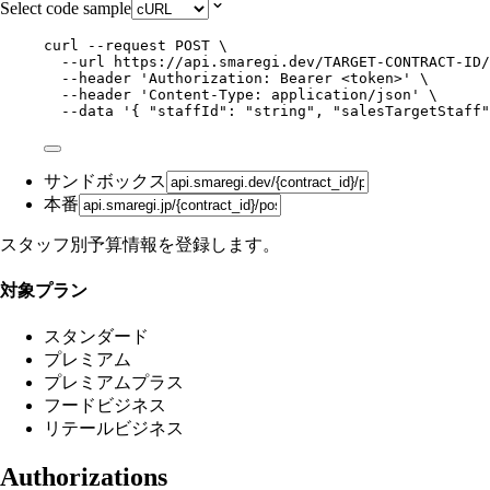
Select code sample
curl
--request
POST
\
--url
https://api.smaregi.dev/TARGET-CONTRACT-ID/
--header
'
Authorization: Bearer <token>
'
\
--header
'
Content-Type: application/json
'
\
--data
'
{ "staffId": "string", "salesTargetStaff"
サンドボックス
本番
スタッフ別予算情報を登録します。
対象プラン
スタンダード
プレミアム
プレミアムプラス
フードビジネス
リテールビジネス
Authorizations