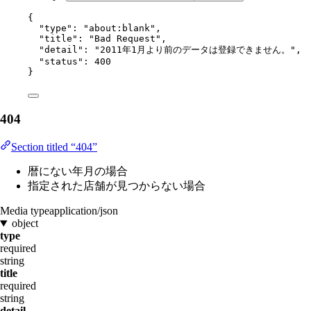
{
"type"
: 
"
about:blank
"
,
"title"
: 
"
Bad Request
"
,
"detail"
: 
"
2011年1月より前のデータは登録できません。
"
,
"status"
: 
400
}
404
Section titled “404”
暦にない年月の場合
指定された店舗が見つからない場合
Media type
application/json
object
type
required
string
title
required
string
detail