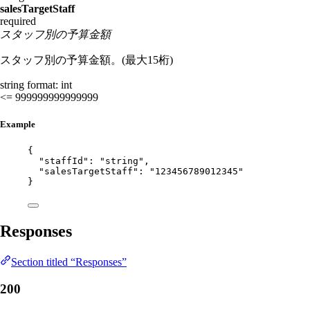
salesTargetStaff
required
スタッフ別の予算金額
スタッフ別の予算金額。(最大15桁)
string
format: int
<= 999999999999999
Example
{
"staffId"
: 
"
string
"
,
"salesTargetStaff"
: 
"
123456789012345
"
}
Responses
Section titled “Responses”
200