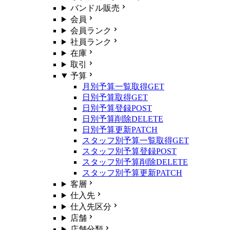
バンドル販売
会員
会員ランク
社員ランク
在庫
取引
予算
月別予算一覧取得
GET
日別予算取得
GET
日別予算登録
POST
日別予算削除
DELETE
日別予算更新
PATCH
スタッフ別予算一覧取得
GET
スタッフ別予算登録
POST
スタッフ別予算削除
DELETE
スタッフ別予算更新
PATCH
客層
仕入先
仕入先区分
店舗
店舗分類