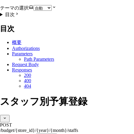
テーマの選択
目次
目次
概要
Authorizations
Parameters
Path Parameters
Request Body
Responses
200
400
404
スタッフ別予算登録
POST
/budget/{store_id}/{year}/{month}/staffs