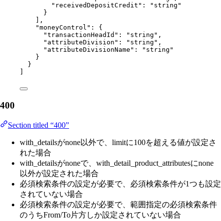
"receivedDepositCredit"
: 
"
string
"
}
],
"moneyControl"
: {
"transactionHeadId"
: 
"
string
"
,
"attributeDivision"
: 
"
string
"
,
"attributeDivisionName"
: 
"
string
"
}
}
]
400
Section titled “400”
with_detailsがnone以外で、limitに100を超える値が設定さ
れた場合
with_detailsがnoneで、with_detail_product_attributesにnone
以外が設定された場合
必須検索条件の設定が必要で、必須検索条件が1つも設定
されていない場合
必須検索条件の設定が必要で、範囲指定の必須検索条件
のうちFrom/To片方しか設定されていない場合