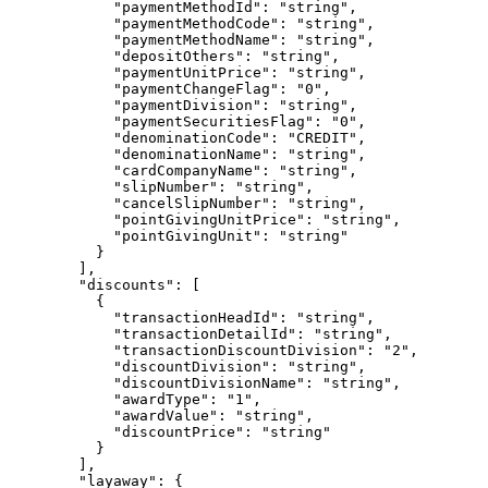
"paymentMethodId"
: 
"
string
"
,
"paymentMethodCode"
: 
"
string
"
,
"paymentMethodName"
: 
"
string
"
,
"depositOthers"
: 
"
string
"
,
"paymentUnitPrice"
: 
"
string
"
,
"paymentChangeFlag"
: 
"
0
"
,
"paymentDivision"
: 
"
string
"
,
"paymentSecuritiesFlag"
: 
"
0
"
,
"denominationCode"
: 
"
CREDIT
"
,
"denominationName"
: 
"
string
"
,
"cardCompanyName"
: 
"
string
"
,
"slipNumber"
: 
"
string
"
,
"cancelSlipNumber"
: 
"
string
"
,
"pointGivingUnitPrice"
: 
"
string
"
,
"pointGivingUnit"
: 
"
string
"
}
],
"discounts"
: [
{
"transactionHeadId"
: 
"
string
"
,
"transactionDetailId"
: 
"
string
"
,
"transactionDiscountDivision"
: 
"
2
"
,
"discountDivision"
: 
"
string
"
,
"discountDivisionName"
: 
"
string
"
,
"awardType"
: 
"
1
"
,
"awardValue"
: 
"
string
"
,
"discountPrice"
: 
"
string
"
}
],
"layaway"
: {