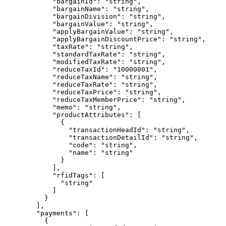
"bargainId"
: 
"
string
"
,
"bargainName"
: 
"
string
"
,
"bargainDivision"
: 
"
string
"
,
"bargainValue"
: 
"
string
"
,
"applyBargainValue"
: 
"
string
"
,
"applyBargainDiscountPrice"
: 
"
string
"
,
"taxRate"
: 
"
string
"
,
"standardTaxRate"
: 
"
string
"
,
"modifiedTaxRate"
: 
"
string
"
,
"reduceTaxId"
: 
"
10000001
"
,
"reduceTaxName"
: 
"
string
"
,
"reduceTaxRate"
: 
"
string
"
,
"reduceTaxPrice"
: 
"
string
"
,
"reduceTaxMemberPrice"
: 
"
string
"
,
"memo"
: 
"
string
"
,
"productAttributes"
: [
{
"transactionHeadId"
: 
"
string
"
,
"transactionDetailId"
: 
"
string
"
,
"code"
: 
"
string
"
,
"name"
: 
"
string
"
}
],
"rfidTags"
: [
"
string
"
]
}
],
"payments"
: [
{