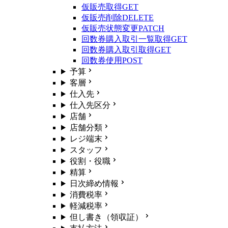
仮販売取得
GET
仮販売削除
DELETE
仮販売状態変更
PATCH
回数券購入取引一覧取得
GET
回数券購入取引取得
GET
回数券使用
POST
予算
客層
仕入先
仕入先区分
店舗
店舗分類
レジ端末
スタッフ
役割・役職
精算
日次締め情報
消費税率
軽減税率
但し書き（領収証）