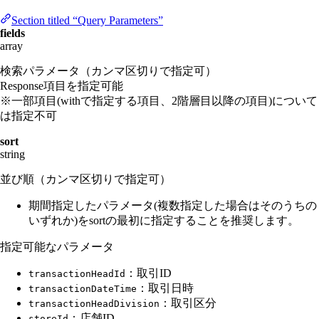
Section titled “Query Parameters”
fields
array
検索パラメータ（カンマ区切りで指定可）
Response項目を指定可能
※一部項目(withで指定する項目、2階層目以降の項目)について
は指定不可
sort
string
並び順（カンマ区切りで指定可）
期間指定したパラメータ(複数指定した場合はそのうちの
いずれか)をsortの最初に指定することを推奨します。
指定可能なパラメータ
：取引ID
transactionHeadId
：取引日時
transactionDateTime
：取引区分
transactionHeadDivision
：店舗ID
storeId