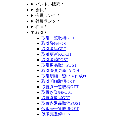
バンドル販売
会員
会員ランク
社員ランク
在庫
取引
取引一覧取得
GET
取引登録
POST
取引取得
GET
取引更新
PATCH
取引取消
POST
取引返品取消
POST
取引会員更新
PATCH
取引明細一覧CSV作成
POST
取引明細取得
GET
取置き一覧取得
GET
取置き登録
POST
取置き取得
GET
取置き返品取消
POST
仮販売一覧取得
GET
仮販売登録
POST