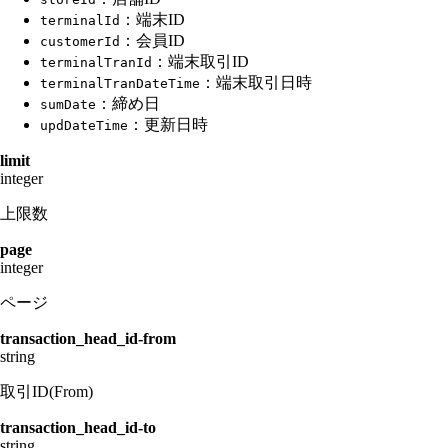
：端末ID
terminalId
：会員ID
customerId
：端末取引ID
terminalTranId
：端末取引日時
terminalTranDateTime
：締め日
sumDate
：更新日時
updDateTime
limit
integer
上限数
page
integer
ページ
transaction_head_id-from
string
取引ID(From)
transaction_head_id-to
string