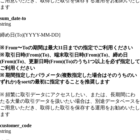
ご用意いただき、取得した取引を保存する運用をお勧めいたし
ます
sum_date-to
string
締め日(To)[YYYY-MM-DD]
※ From〜Toの期間は最大31日までの指定でご利用ください
※ 取引日時(From)(To)、端末取引日時(From)(To)、締め日
(From)(To)、更新日時(From)(To)のうち1つ以上を必ず指定して
ご利用ください
※ 期間指定したパラメータ(複数指定した場合はそのうちのい
ずれか)をsortの最初に指定することを推奨します
※ 頻繁に取引データにアクセスしたい、または、長期間にわ
たる大量の取引データを扱いたい場合は、別途データベースを
ご用意いただき、取得した取引を保存する運用をお勧めいたし
ます
customer_code
string