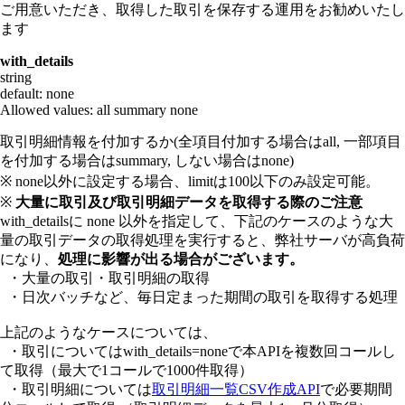
ご用意いただき、取得した取引を保存する運用をお勧めいたし
ます
with_details
string
default: none
Allowed values:
all
summary
none
取引明細情報を付加するか(全項目付加する場合はall, 一部項目
を付加する場合はsummary, しない場合はnone)
※ none以外に設定する場合、limitは100以下のみ設定可能。
※
大量に取引及び取引明細データを取得する際のご注意
with_detailsに none 以外を指定して、下記のケースのような大
量の取引データの取得処理を実行すると、弊社サーバが高負荷
になり、
処理に影響が出る場合がございます。
・大量の取引・取引明細の取得
・日次バッチなど、毎日定まった期間の取引を取得する処理
上記のようなケースについては、
・取引についてはwith_details=noneで本APIを複数回コールし
て取得（最大で1コールで1000件取得）
・取引明細については
取引明細一覧CSV作成API
で必要期間