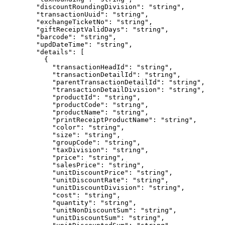
"discountRoundingDivision"
: 
"
string
"
,
"transactionUuid"
: 
"
string
"
,
"exchangeTicketNo"
: 
"
string
"
,
"giftReceiptValidDays"
: 
"
string
"
,
"barcode"
: 
"
string
"
,
"updDateTime"
: 
"
string
"
,
"details"
: [
{
"transactionHeadId"
: 
"
string
"
,
"transactionDetailId"
: 
"
string
"
,
"parentTransactionDetailId"
: 
"
string
"
,
"transactionDetailDivision"
: 
"
string
"
,
"productId"
: 
"
string
"
,
"productCode"
: 
"
string
"
,
"productName"
: 
"
string
"
,
"printReceiptProductName"
: 
"
string
"
,
"color"
: 
"
string
"
,
"size"
: 
"
string
"
,
"groupCode"
: 
"
string
"
,
"taxDivision"
: 
"
string
"
,
"price"
: 
"
string
"
,
"salesPrice"
: 
"
string
"
,
"unitDiscountPrice"
: 
"
string
"
,
"unitDiscountRate"
: 
"
string
"
,
"unitDiscountDivision"
: 
"
string
"
,
"cost"
: 
"
string
"
,
"quantity"
: 
"
string
"
,
"unitNonDiscountSum"
: 
"
string
"
,
"unitDiscountSum"
: 
"
string
"
,