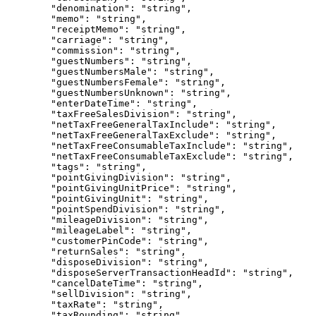
"denomination"
: 
"
string
"
,
"memo"
: 
"
string
"
,
"receiptMemo"
: 
"
string
"
,
"carriage"
: 
"
string
"
,
"commission"
: 
"
string
"
,
"guestNumbers"
: 
"
string
"
,
"guestNumbersMale"
: 
"
string
"
,
"guestNumbersFemale"
: 
"
string
"
,
"guestNumbersUnknown"
: 
"
string
"
,
"enterDateTime"
: 
"
string
"
,
"taxFreeSalesDivision"
: 
"
string
"
,
"netTaxFreeGeneralTaxInclude"
: 
"
string
"
,
"netTaxFreeGeneralTaxExclude"
: 
"
string
"
,
"netTaxFreeConsumableTaxInclude"
: 
"
string
"
,
"netTaxFreeConsumableTaxExclude"
: 
"
string
"
,
"tags"
: 
"
string
"
,
"pointGivingDivision"
: 
"
string
"
,
"pointGivingUnitPrice"
: 
"
string
"
,
"pointGivingUnit"
: 
"
string
"
,
"pointSpendDivision"
: 
"
string
"
,
"mileageDivision"
: 
"
string
"
,
"mileageLabel"
: 
"
string
"
,
"customerPinCode"
: 
"
string
"
,
"returnSales"
: 
"
string
"
,
"disposeDivision"
: 
"
string
"
,
"disposeServerTransactionHeadId"
: 
"
string
"
,
"cancelDateTime"
: 
"
string
"
,
"sellDivision"
: 
"
string
"
,
"taxRate"
: 
"
string
"
,
"taxRounding"
: 
"
string
"
,