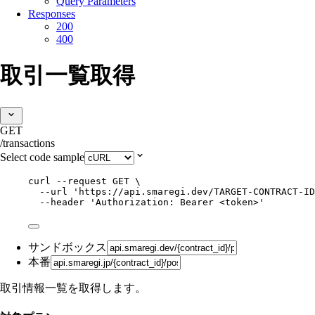
Query Parameters
Responses
200
400
取引一覧取得
GET
/transactions
Select code sample
curl
--request
GET
\
--url
'
https://api.smaregi.dev/TARGET-CONTRACT-ID
--header
'
Authorization: Bearer <token>
'
サンドボックス
本番
取引情報一覧を取得します。