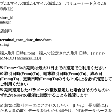
プ,13:マイル加算,14:マイル減算,15：バリューカード入金,16：
領収証)
store_id
integer
店舗ID
terminal_tran_date_time-from
string
端末取引日時(From)：端末で設定された取引日時。[YYYY-
MM-DDThh:mm:ssTZD]
※ From〜Toの期間は最大31日までの指定でご利用ください
※ 取引日時(From)(To)、端末取引日時(From)(To)、締め日
(From)(To)、更新日時(From)(To)のうち1つ以上を必ず指定して
ご利用ください
※ 期間指定したパラメータ(複数指定した場合はそのうちのい
ずれか)をsortの最初に指定することを推奨します
※ 頻繁に取引データにアクセスしたい、または、長期間にわ
たる大量の取引データを扱いたい場合は、別途データベースを