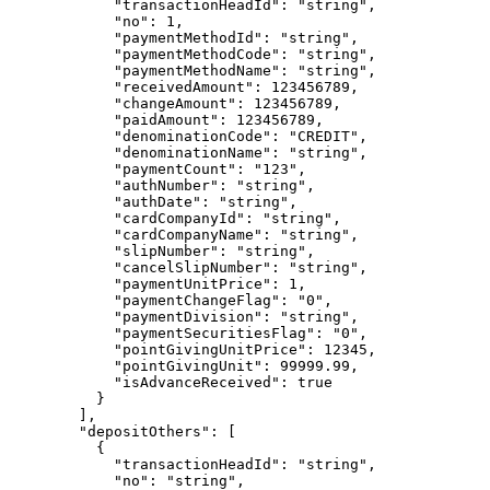
"transactionHeadId"
: 
"
string
"
,
"no"
: 
1
,
"paymentMethodId"
: 
"
string
"
,
"paymentMethodCode"
: 
"
string
"
,
"paymentMethodName"
: 
"
string
"
,
"receivedAmount"
: 
123456789
,
"changeAmount"
: 
123456789
,
"paidAmount"
: 
123456789
,
"denominationCode"
: 
"
CREDIT
"
,
"denominationName"
: 
"
string
"
,
"paymentCount"
: 
"
123
"
,
"authNumber"
: 
"
string
"
,
"authDate"
: 
"
string
"
,
"cardCompanyId"
: 
"
string
"
,
"cardCompanyName"
: 
"
string
"
,
"slipNumber"
: 
"
string
"
,
"cancelSlipNumber"
: 
"
string
"
,
"paymentUnitPrice"
: 
1
,
"paymentChangeFlag"
: 
"
0
"
,
"paymentDivision"
: 
"
string
"
,
"paymentSecuritiesFlag"
: 
"
0
"
,
"pointGivingUnitPrice"
: 
12345
,
"pointGivingUnit"
: 
99999.99
,
"isAdvanceReceived"
: 
true
}
],
"depositOthers"
: [
{
"transactionHeadId"
: 
"
string
"
,
"no"
: 
"
string
"
,