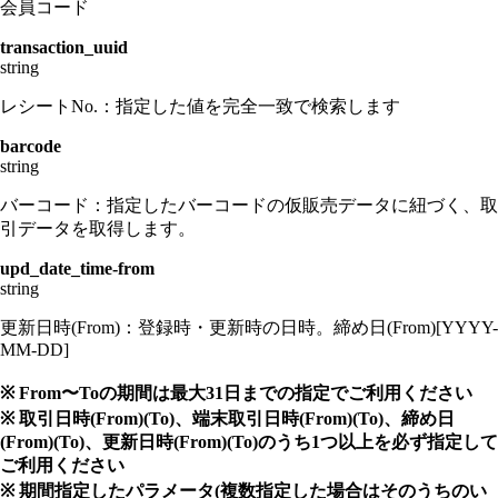
会員コード
transaction_uuid
string
レシートNo.：指定した値を完全一致で検索します
barcode
string
バーコード：指定したバーコードの仮販売データに紐づく、取
引データを取得します。
upd_date_time-from
string
更新日時(From)：登録時・更新時の日時。締め日(From)[YYYY-
MM-DD]
※ From〜Toの期間は最大31日までの指定でご利用ください
※ 取引日時(From)(To)、端末取引日時(From)(To)、締め日
(From)(To)、更新日時(From)(To)のうち1つ以上を必ず指定して
ご利用ください
※ 期間指定したパラメータ(複数指定した場合はそのうちのい