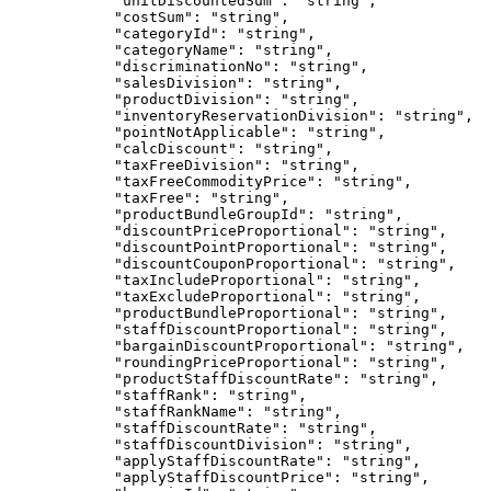
"unitDiscountedSum"
: 
"
string
"
,
"costSum"
: 
"
string
"
,
"categoryId"
: 
"
string
"
,
"categoryName"
: 
"
string
"
,
"discriminationNo"
: 
"
string
"
,
"salesDivision"
: 
"
string
"
,
"productDivision"
: 
"
string
"
,
"inventoryReservationDivision"
: 
"
string
"
,
"pointNotApplicable"
: 
"
string
"
,
"calcDiscount"
: 
"
string
"
,
"taxFreeDivision"
: 
"
string
"
,
"taxFreeCommodityPrice"
: 
"
string
"
,
"taxFree"
: 
"
string
"
,
"productBundleGroupId"
: 
"
string
"
,
"discountPriceProportional"
: 
"
string
"
,
"discountPointProportional"
: 
"
string
"
,
"discountCouponProportional"
: 
"
string
"
,
"taxIncludeProportional"
: 
"
string
"
,
"taxExcludeProportional"
: 
"
string
"
,
"productBundleProportional"
: 
"
string
"
,
"staffDiscountProportional"
: 
"
string
"
,
"bargainDiscountProportional"
: 
"
string
"
,
"roundingPriceProportional"
: 
"
string
"
,
"productStaffDiscountRate"
: 
"
string
"
,
"staffRank"
: 
"
string
"
,
"staffRankName"
: 
"
string
"
,
"staffDiscountRate"
: 
"
string
"
,
"staffDiscountDivision"
: 
"
string
"
,
"applyStaffDiscountRate"
: 
"
string
"
,
"applyStaffDiscountPrice"
: 
"
string
"
,