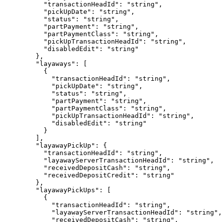
"transactionHeadId"
: 
"
string
"
,
"pickUpDate"
: 
"
string
"
,
"status"
: 
"
string
"
,
"partPayment"
: 
"
string
"
,
"partPaymentClass"
: 
"
string
"
,
"pickUpTransactionHeadId"
: 
"
string
"
,
"disabledEdit"
: 
"
string
"
},
"layaways"
: [
{
"transactionHeadId"
: 
"
string
"
,
"pickUpDate"
: 
"
string
"
,
"status"
: 
"
string
"
,
"partPayment"
: 
"
string
"
,
"partPaymentClass"
: 
"
string
"
,
"pickUpTransactionHeadId"
: 
"
string
"
,
"disabledEdit"
: 
"
string
"
}
],
"layawayPickUp"
: {
"transactionHeadId"
: 
"
string
"
,
"layawayServerTransactionHeadId"
: 
"
string
"
,
"receivedDepositCash"
: 
"
string
"
,
"receivedDepositCredit"
: 
"
string
"
},
"layawayPickUps"
: [
{
"transactionHeadId"
: 
"
string
"
,
"layawayServerTransactionHeadId"
: 
"
string
"
,
"receivedDepositCash"
: 
"
string
"
,