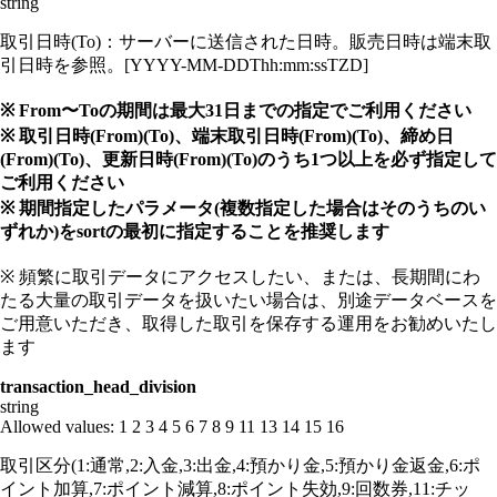
string
取引日時(To)：サーバーに送信された日時。販売日時は端末取
引日時を参照。[YYYY-MM-DDThh:mm:ssTZD]
※ From〜Toの期間は最大31日までの指定でご利用ください
※ 取引日時(From)(To)、端末取引日時(From)(To)、締め日
(From)(To)、更新日時(From)(To)のうち1つ以上を必ず指定して
ご利用ください
※ 期間指定したパラメータ(複数指定した場合はそのうちのい
ずれか)をsortの最初に指定することを推奨します
※ 頻繁に取引データにアクセスしたい、または、長期間にわ
たる大量の取引データを扱いたい場合は、別途データベースを
ご用意いただき、取得した取引を保存する運用をお勧めいたし
ます
transaction_head_division
string
Allowed values:
1
2
3
4
5
6
7
8
9
11
13
14
15
16
取引区分(1:通常,2:入金,3:出金,4:預かり金,5:預かり金返金,6:ポ
イント加算,7:ポイント減算,8:ポイント失効,9:回数券,11:チッ