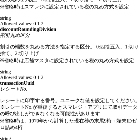
※省略時はスマレジに設定されている税の丸め方式を設定
string
Allowed values:
0
1
2
discountRoundingDivision
割引丸め区分
割引の端数を丸める方法を指定する区分。 0:四捨五入、1:切り
捨て、2:切り上げ
※省略時は店舗マスタに設定されている税の丸め方式を設定
string
Allowed values:
0
1
2
transactionUuid
レシートNo.
レシートに印字する番号。ユニークな値を設定してください。
※レシートNo.が重複するとスマレジ・アプリにて取引データ
の呼び出しができなくなる可能性があります
※省略時は、1970年から計算した現在秒の末尾9桁＋端末IDゼ
ロ詰め4桁
string