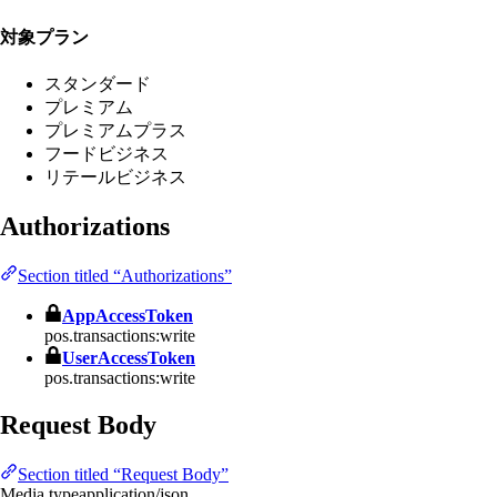
対象プラン
スタンダード
プレミアム
プレミアムプラス
フードビジネス
リテールビジネス
Authorizations
Section titled “Authorizations”
AppAccessToken
pos.transactions:write
UserAccessToken
pos.transactions:write
Request Body
Section titled “Request Body”
Media type
application/json