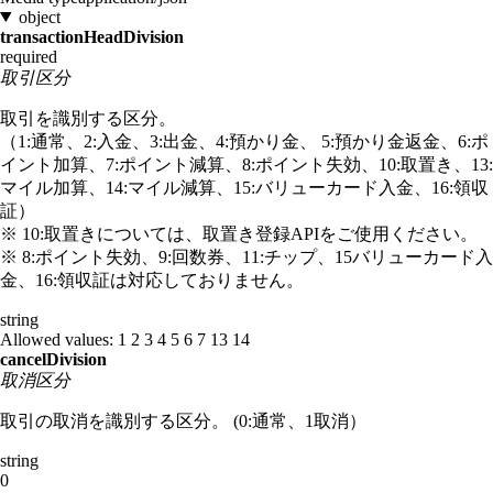
object
transactionHeadDivision
required
取引区分
取引を識別する区分。
（1:通常、2:入金、3:出金、4:預かり金、 5:預かり金返金、6:ポ
イント加算、7:ポイント減算、8:ポイント失効、10:取置き、13:
マイル加算、14:マイル減算、15:バリューカード入金、16:領収
証）
※ 10:取置きについては、取置き登録APIをご使用ください。
※ 8:ポイント失効、9:回数券、11:チップ、15バリューカード入
金、16:領収証は対応しておりません。
string
Allowed values:
1
2
3
4
5
6
7
13
14
cancelDivision
取消区分
取引の取消を識別する区分。 (0:通常、1取消）
string
0