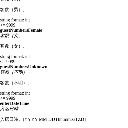
客数（男）。
string
format: int
<= 9999
guestNumbersFemale
客数（女）
客数（女）。
string
format: int
<= 9999
guestNumbersUnknown
客数（不明）
客数（不明）。
string
format: int
<= 9999
enterDateTime
入店日時
入店日時。[YYYY-MM-DDThh:mm:ssTZD]