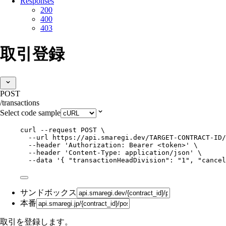
Responses
200
400
403
取引登録
POST
/transactions
Select code sample
curl
--request
POST
\
--url
https://api.smaregi.dev/TARGET-CONTRACT-ID/
--header
'
Authorization: Bearer <token>
'
\
--header
'
Content-Type: application/json
'
\
--data
'
{ "transactionHeadDivision": "1", "cancel
サンドボックス
本番
取引を登録します。