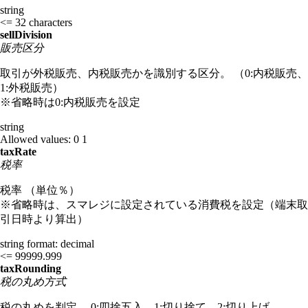
string
<= 32 characters
sellDivision
販売区分
取引が外税販売、内税販売かを識別する区分。 （0:内税販売、
1:外税販売）
※省略時は0:内税販売を設定
string
Allowed values:
0
1
taxRate
税率
税率 （単位％）
※省略時は、スマレジに設定されている消費税を設定（端末取
引日時より算出）
string
format: decimal
<= 99999.999
taxRounding
税の丸め方式
税の丸めを判定。 0:四捨五入、1:切り捨て、2:切り上げ