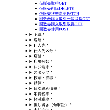
仮販売取得
GET
仮販売削除
DELETE
仮販売状態変更
PATCH
回数券購入取引一覧取得
GET
回数券購入取引取得
GET
回数券使用
POST
予算
客層
仕入先
仕入先区分
店舗
店舗分類
レジ端末
スタッフ
役割・役職
精算
日次締め情報
消費税率
軽減税率
但し書き（領収証）