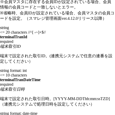
※会員マスタに存在する会員IDが設定されている場合、会員
情報の会員コードと一致しないとエラー。
※省略時、会員IDが設定されている場合、会員マスタの会員コ
ードを設定。（スマレジ管理画面ver.4.12.0リリース以降）
string
<= 20 characters
//^[ -~]+$//
terminalTranId
required
端末取引ID
端末で設定された取引ID。(連携元システムで任意の連番を設
定してください）
string
format: int
<= 10 characters
terminalTranDateTime
required
端末取引日時
端末で設定された取引日時。[YYYY-MM-DDThh:mm:ssTZD]
（連携元システムで処理日時を設定してください）
string
format: date-time