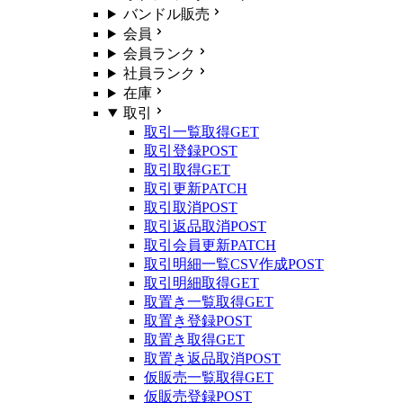
バンドル販売
会員
会員ランク
社員ランク
在庫
取引
取引一覧取得
GET
取引登録
POST
取引取得
GET
取引更新
PATCH
取引取消
POST
取引返品取消
POST
取引会員更新
PATCH
取引明細一覧CSV作成
POST
取引明細取得
GET
取置き一覧取得
GET
取置き登録
POST
取置き取得
GET
取置き返品取消
POST
仮販売一覧取得
GET
仮販売登録
POST