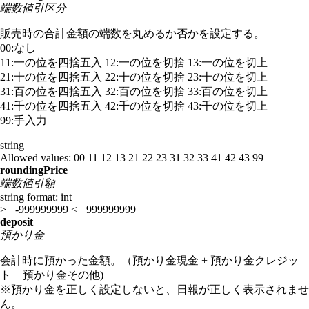
端数値引区分
販売時の合計金額の端数を丸めるか否かを設定する。
00:なし
11:一の位を四捨五入 12:一の位を切捨 13:一の位を切上
21:十の位を四捨五入 22:十の位を切捨 23:十の位を切上
31:百の位を四捨五入 32:百の位を切捨 33:百の位を切上
41:千の位を四捨五入 42:千の位を切捨 43:千の位を切上
99:手入力
string
Allowed values:
00
11
12
13
21
22
23
31
32
33
41
42
43
99
roundingPrice
端数値引額
string
format: int
>= -999999999
<= 999999999
deposit
預かり金
会計時に預かった金額。（預かり金現金 + 預かり金クレジッ
ト + 預かり金その他)
※預かり金を正しく設定しないと、日報が正しく表示されませ
ん。