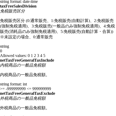
string
format: date-time
taxFreeSalesDivision
免税販売区分
免税販売区分 (0:通常販売、1:免税販売(自動計算)、2:免税販売
(強制免税適用)、3:免税販売(一般品のみ強制免税適用)、4:免税
販売(消耗品のみ強制免税適用)、5:免税販売(自動計算・合算))
※未設定の場合、0:通常販売
string
0
Allowed values:
0
1
2
3
4
5
netTaxFreeGeneralTaxInclude
内税商品の一般品免税額
内税商品の一般品免税額。
string
format: int
>= -999999999
<= 999999999
netTaxFreeGeneralTaxExclude
外税商品の一般品免税額
外税商品の一般品免税額。