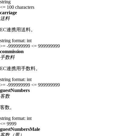
string
<= 100 characters
carriage
送料
EC連携用送料。
string
format: int
>= -999999999
<= 999999999
commission
手数料
EC連携用手数料。
string
format: int
>= -999999999
<= 999999999
guestNumbers
客数
客数。
string
format: int
<= 9999
guestNumbersMale
客数（男）