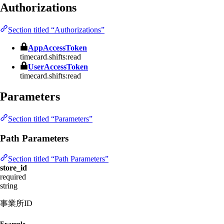
Authorizations
Section titled “Authorizations”
AppAccessToken
timecard.shifts:read
UserAccessToken
timecard.shifts:read
Parameters
Section titled “Parameters”
Path Parameters
Section titled “Path Parameters”
store_id
required
string
事業所ID
Example