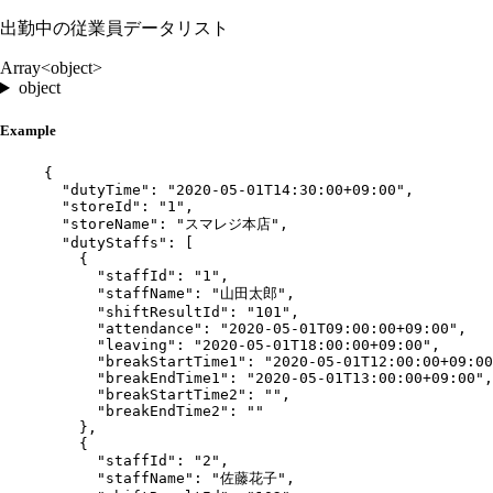
出勤中の従業員データリスト
Array<object>
object
Example
{
"dutyTime"
: 
"
2020-05-01T14:30:00+09:00
"
,
"storeId"
: 
"
1
"
,
"storeName"
: 
"
スマレジ本店
"
,
"dutyStaffs"
: [
{
"staffId"
: 
"
1
"
,
"staffName"
: 
"
山田太郎
"
,
"shiftResultId"
: 
"
101
"
,
"attendance"
: 
"
2020-05-01T09:00:00+09:00
"
,
"leaving"
: 
"
2020-05-01T18:00:00+09:00
"
,
"breakStartTime1"
: 
"
2020-05-01T12:00:00+09:00
"breakEndTime1"
: 
"
2020-05-01T13:00:00+09:00
"
,
"breakStartTime2"
: 
""
,
"breakEndTime2"
: 
""
},
{
"staffId"
: 
"
2
"
,
"staffName"
: 
"
佐藤花子
"
,