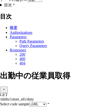
目次
目次
概要
Authorizations
Parameters
Path Parameters
Query Parameters
Responses
200
400
404
出勤中の従業員取得
GET
/shifts/{store_id}/duty
Select code sample