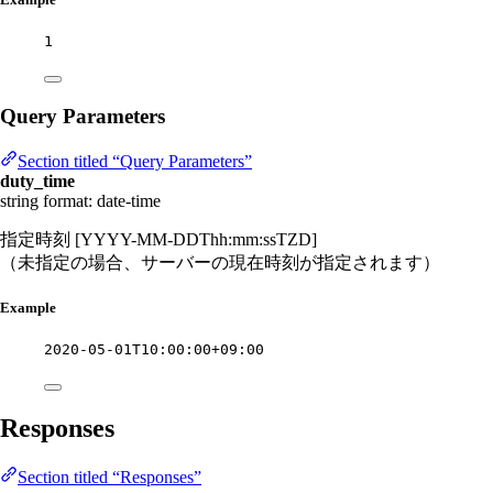
1
Query Parameters
Section titled “Query Parameters”
duty_time
string
format: date-time
指定時刻 [YYYY-MM-DDThh:mm:ssTZD]
（未指定の場合、サーバーの現在時刻が指定されます）
Example
2020-05-01T10:00:00+09:00
Responses
Section titled “Responses”