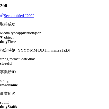
200
Section titled “200”
取得成功
Media type
application/json
object
dutyTime
指定時刻 [YYYY-MM-DDThh:mm:ssTZD]
string
format: date-time
storeId
事業所ID
string
storeName
事業所名
string
dutyStaffs