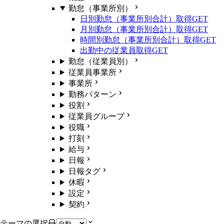
勤怠（事業所別）
日別勤怠（事業所別合計）取得
GET
月別勤怠（事業所別合計）取得
GET
時間別勤怠（事業所別合計）取得
GET
出勤中の従業員取得
GET
勤怠（従業員別）
従業員事業所
事業所
勤務パターン
役割
従業員グループ
役職
打刻
給与
日報
日報タグ
休暇
設定
契約
テーマの選択