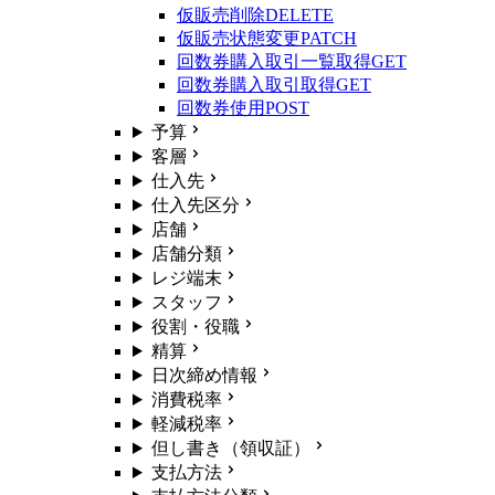
仮販売削除
DELETE
仮販売状態変更
PATCH
回数券購入取引一覧取得
GET
回数券購入取引取得
GET
回数券使用
POST
予算
客層
仕入先
仕入先区分
店舗
店舗分類
レジ端末
スタッフ
役割・役職
精算
日次締め情報
消費税率
軽減税率
但し書き（領収証）
支払方法