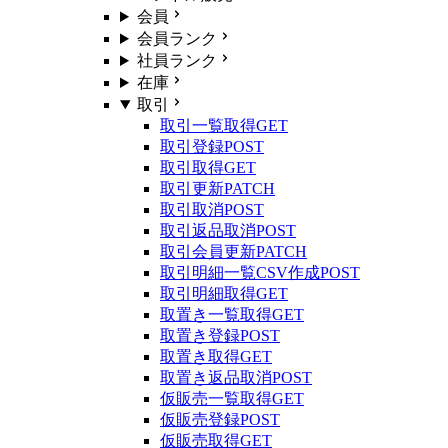
会員
会員ランク
社員ランク
在庫
取引
取引一覧取得
GET
取引登録
POST
取引取得
GET
取引更新
PATCH
取引取消
POST
取引返品取消
POST
取引会員更新
PATCH
取引明細一覧CSV作成
POST
取引明細取得
GET
取置き一覧取得
GET
取置き登録
POST
取置き取得
GET
取置き返品取消
POST
仮販売一覧取得
GET
仮販売登録
POST
仮販売取得
GET