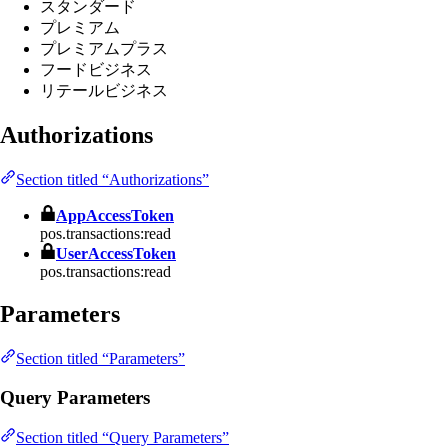
スタンダード
プレミアム
プレミアムプラス
フードビジネス
リテールビジネス
Authorizations
Section titled “Authorizations”
AppAccessToken
pos.transactions:read
UserAccessToken
pos.transactions:read
Parameters
Section titled “Parameters”
Query Parameters
Section titled “Query Parameters”