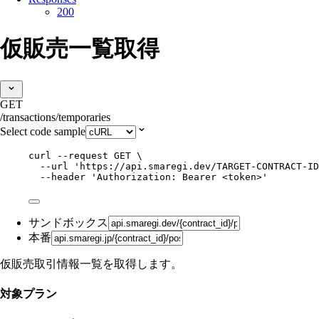
200
仮販売一覧取得
GET
/transactions/temporaries
Select code sample
curl
--request
GET
\
--url
'
https://api.smaregi.dev/TARGET-CONTRACT-ID
--header
'
Authorization: Bearer <token>
'
サンドボックス
本番
仮販売取引情報一覧を取得します。
対象プラン