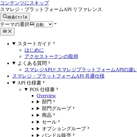
コンテンツにスキップ
スマレジ・プラットフォームAPI リファレンス
検索
Ctrl
K
テーマの選択
スタートガイド
はじめに
アクセストークンの取得
よくある質問
スマレジAPIとスマレジプラットフォームAPIの違
スマレジ・プラットフォームAPI 共通仕様
API 仕様書
POS 仕様書
Overview
部門
部門グループ
商品
セール
オプショングループ
バンドル販売