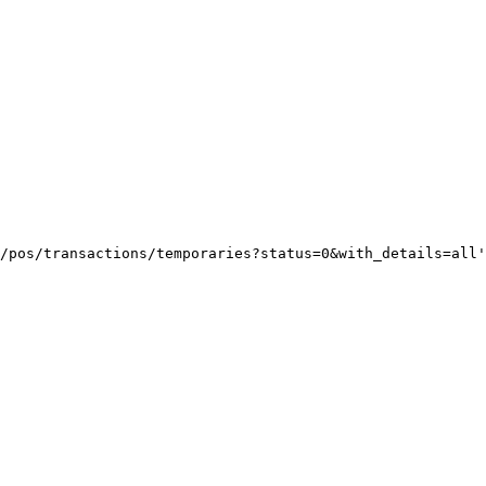
/pos/transactions/temporaries?status=0&with_details=all
'