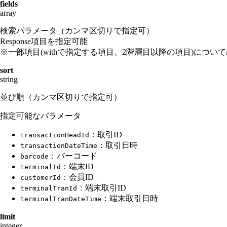
fields
array
検索パラメータ（カンマ区切りで指定可）
Response項目を指定可能
※一部項目(withで指定する項目、2階層目以降の項目)につい
sort
string
並び順（カンマ区切りで指定可）
指定可能なパラメータ
：取引ID
transactionHeadId
：取引日時
transactionDateTime
：バーコード
barcode
：端末ID
terminalId
：会員ID
customerId
：端末取引ID
terminalTranId
：端末取引日時
terminalTranDateTime
limit
integer