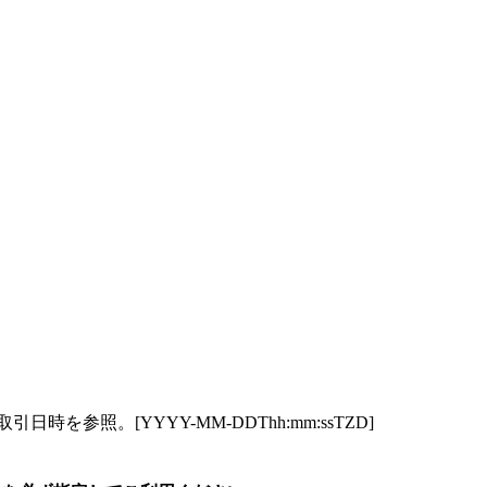
を参照。[YYYY-MM-DDThh:mm:ssTZD]