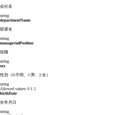
会社名
string
departmentName
部署名
string
managerialPosition
役職
string
sex
性別（0:不明、1:男、2:女）
string
Allowed values:
0
1
2
birthDate
生年月日
string