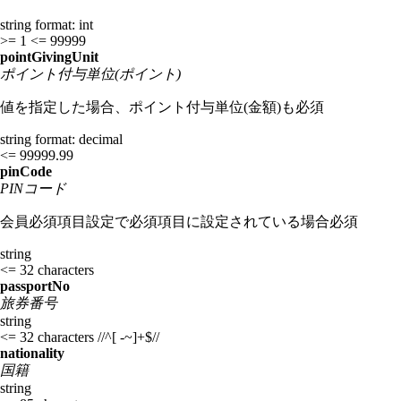
string
format: int
>= 1
<= 99999
pointGivingUnit
ポイント付与単位(ポイント)
値を指定した場合、ポイント付与単位(金額)も必須
string
format: decimal
<= 99999.99
pinCode
PINコード
会員必須項目設定で必須項目に設定されている場合必須
string
<= 32 characters
passportNo
旅券番号
string
<= 32 characters
//^[ -~]+$//
nationality
国籍
string