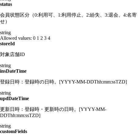
status
会員状態区分（0:利用可、1:利用停止、2:紛失、3:退会、4:名寄
せ）
string
Allowed values:
0
1
2
3
4
storeId
対象店舗ID
string
insDateTime
登録日時：登録時の日時。[YYYY-MM-DDThh:mm:ssTZD]
string
updDateTime
更新日時：登録時・更新時の日時。[YYYY-MM-
DDThh:mm:ssTZD]
string
customFields