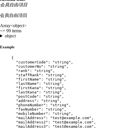
会員自由項目
会員自由項目
Array<object>
<= 99 items
object
Example
{
"customerCode"
: 
"
string
"
,
"customerNo"
: 
"
string
"
,
"rank"
: 
"
string
"
,
"staffRank"
: 
"
string
"
,
"firstName"
: 
"
string
"
,
"lastName"
: 
"
string
"
,
"firstKana"
: 
"
string
"
,
"lastKana"
: 
"
string
"
,
"postCode"
: 
"
string
"
,
"address"
: 
"
string
"
,
"phoneNumber"
: 
"
string
"
,
"faxNumber"
: 
"
string
"
,
"mobileNumber"
: 
"
string
"
,
"mailAddress"
: 
"
test@example.com
"
,
"mailAddress2"
: 
"
test@example.com
"
,
"mailAddress3"
: 
"
test@example.com
"
,