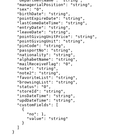
"departmentName"
: 
"
string
"
,
"managerialPosition"
: 
"
string
"
,
"sex"
: 
"
0
"
,
"birthDate"
: 
"
string
"
,
"pointExpireDate"
: 
"
string
"
,
"lastComeDateTime"
: 
"
string
"
,
"entryDate"
: 
"
string
"
,
"leaveDate"
: 
"
string
"
,
"pointGivingUnitPrice"
: 
"
string
"
,
"pointGivingUnit"
: 
"
string
"
,
"pinCode"
: 
"
string
"
,
"passportNo"
: 
"
string
"
,
"nationality"
: 
"
string
"
,
"alphabetName"
: 
"
string
"
,
"mailReceiveFlag"
: 
"
0
"
,
"note"
: 
"
string
"
,
"note2"
: 
"
string
"
,
"favoriteList"
: 
"
string
"
,
"browsingList"
: 
"
string
"
,
"status"
: 
"
0
"
,
"storeId"
: 
"
string
"
,
"insDateTime"
: 
"
string
"
,
"updDateTime"
: 
"
string
"
,
"customFields"
: [
{
"no"
: 
1
,
"value"
: 
"
string
"
}
]
}