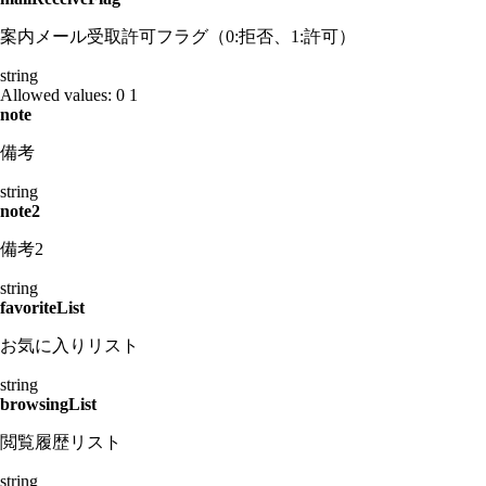
案内メール受取許可フラグ（0:拒否、1:許可）
string
Allowed values:
0
1
note
備考
string
note2
備考2
string
favoriteList
お気に入りリスト
string
browsingList
閲覧履歴リスト
string