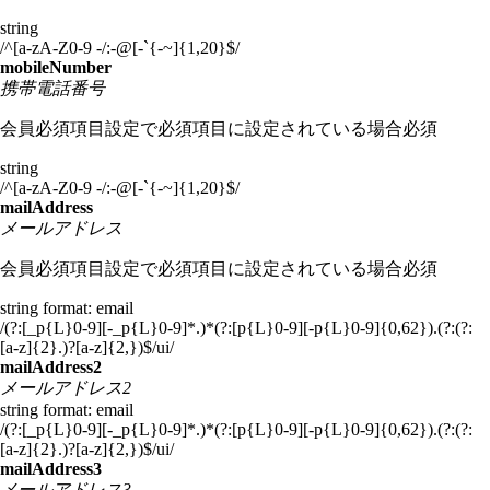
string
/^[a-zA-Z0-9 -/:-@[-`{-~]{1,20}$/
mobileNumber
携帯電話番号
会員必須項目設定で必須項目に設定されている場合必須
string
/^[a-zA-Z0-9 -/:-@[-`{-~]{1,20}$/
mailAddress
メールアドレス
会員必須項目設定で必須項目に設定されている場合必須
string
format: email
/(?:[_p{L}0-9][-_p{L}0-9]*.)*(?:[p{L}0-9][-p{L}0-9]{0,62}).(?:(?:
[a-z]{2}.)?[a-z]{2,})$/ui/
mailAddress2
メールアドレス2
string
format: email
/(?:[_p{L}0-9][-_p{L}0-9]*.)*(?:[p{L}0-9][-p{L}0-9]{0,62}).(?:(?:
[a-z]{2}.)?[a-z]{2,})$/ui/
mailAddress3
メールアドレス3