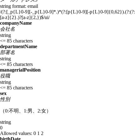
string
format: email
/(?:[_p{L}0-9][-_p{L}0-9]*.)*(?:[p{L}0-9][-p{L}0-9]{0,62}).(?:(?:
[a-z]{2}.)?[a-z]{2,})$/ui/
companyName
会社名
string
<= 85 characters
departmentName
部署名
string
<= 85 characters
managerialPosition
役職
string
<= 85 characters
sex
性別
（0:不明、1:男、2:女）
string
0
Allowed values:
0
1
2
birthDate