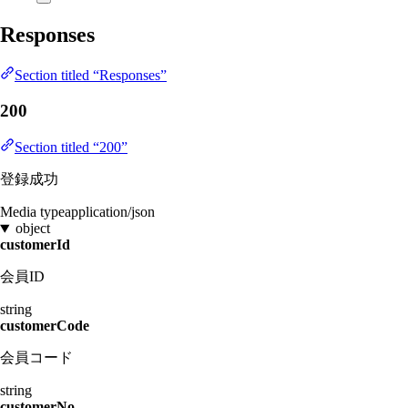
Responses
Section titled “Responses”
200
Section titled “200”
登録成功
Media type
application/json
object
customerId
会員ID
string
customerCode
会員コード
string
customerNo