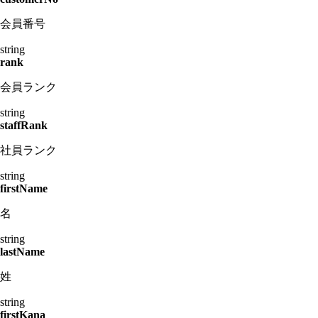
会員番号
string
rank
会員ランク
string
staffRank
社員ランク
string
firstName
名
string
lastName
姓
string
firstKana