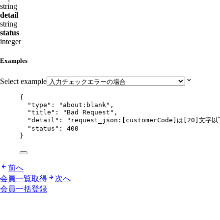
string
detail
string
status
integer
Examples
Select example
{
"type"
: 
"
about:blank
"
,
"title"
: 
"
Bad Request
"
,
"detail"
: 
"
request_json:[customerCode]は[20
"status"
: 
400
}
前へ
会員一覧取得
次へ
会員一括登録