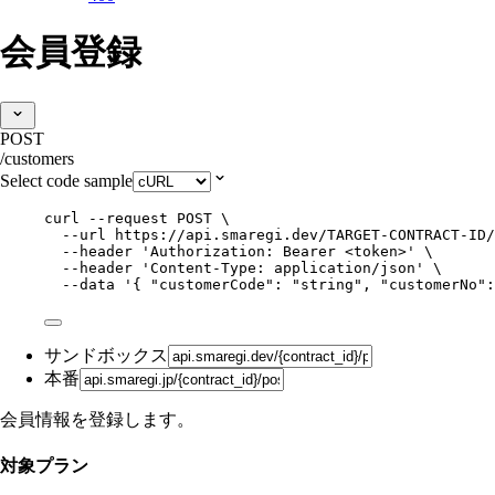
会員登録
POST
/customers
Select code sample
curl
--request
POST
\
--url
https://api.smaregi.dev/TARGET-CONTRACT-ID/
--header
'
Authorization: Bearer <token>
'
\
--header
'
Content-Type: application/json
'
\
--data
'
{ "customerCode": "string", "customerNo":
サンドボックス
本番
会員情報を登録します。
対象プラン