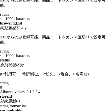
APIからのみ登録可能。商品コードをカンマ区切りで設定可
能。
string
<= 1000 characters
browsingList
閲覧履歴リスト
APIからのみ登録可能。商品コードをカンマ区切りで設定可
能。
string
<= 1000 characters
status
会員状態区分
(0:利用可、1:利用停止、2:紛失、3:退会、4:名寄せ)
string
0
Allowed values:
0
1
2
3
4
storeId
対象店舗ID
string
format: int
customFields