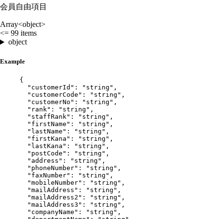
会員自由項目
Array<object>
<= 99 items
object
Example
{
"customerId"
: 
"
string
"
,
"customerCode"
: 
"
string
"
,
"customerNo"
: 
"
string
"
,
"rank"
: 
"
string
"
,
"staffRank"
: 
"
string
"
,
"firstName"
: 
"
string
"
,
"lastName"
: 
"
string
"
,
"firstKana"
: 
"
string
"
,
"lastKana"
: 
"
string
"
,
"postCode"
: 
"
string
"
,
"address"
: 
"
string
"
,
"phoneNumber"
: 
"
string
"
,
"faxNumber"
: 
"
string
"
,
"mobileNumber"
: 
"
string
"
,
"mailAddress"
: 
"
string
"
,
"mailAddress2"
: 
"
string
"
,
"mailAddress3"
: 
"
string
"
,
"companyName"
: 
"
string
"
,