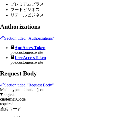
プレミアムプラス
フードビジネス
リテールビジネス
Authorizations
Section titled “Authorizations”
AppAccessToken
pos.customers:write
UserAccessToken
pos.customers:write
Request Body
Section titled “Request Body”
Media type
application/json
object
customerCode
required
会員コード