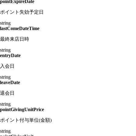
pointExpireDate
ポイント失効予定日
string
lastComeDateTime
最終来店日時
string
entryDate
入会日
string
leaveDate
退会日
string
pointGivingUnitPrice
ポイント付与単位(金額)
string