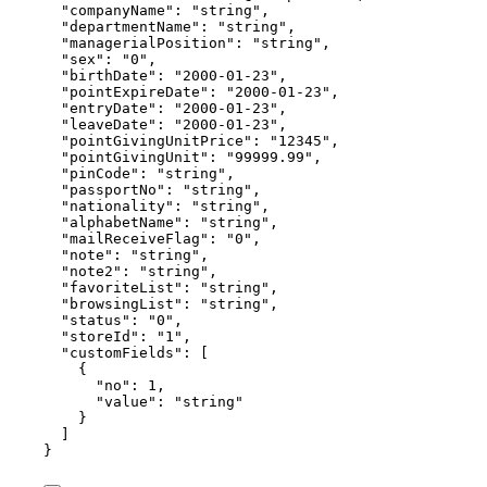
"companyName"
: 
"
string
"
,
"departmentName"
: 
"
string
"
,
"managerialPosition"
: 
"
string
"
,
"sex"
: 
"
0
"
,
"birthDate"
: 
"
2000-01-23
"
,
"pointExpireDate"
: 
"
2000-01-23
"
,
"entryDate"
: 
"
2000-01-23
"
,
"leaveDate"
: 
"
2000-01-23
"
,
"pointGivingUnitPrice"
: 
"
12345
"
,
"pointGivingUnit"
: 
"
99999.99
"
,
"pinCode"
: 
"
string
"
,
"passportNo"
: 
"
string
"
,
"nationality"
: 
"
string
"
,
"alphabetName"
: 
"
string
"
,
"mailReceiveFlag"
: 
"
0
"
,
"note"
: 
"
string
"
,
"note2"
: 
"
string
"
,
"favoriteList"
: 
"
string
"
,
"browsingList"
: 
"
string
"
,
"status"
: 
"
0
"
,
"storeId"
: 
"
1
"
,
"customFields"
: [
{
"no"
: 
1
,
"value"
: 
"
string
"
}
]
}