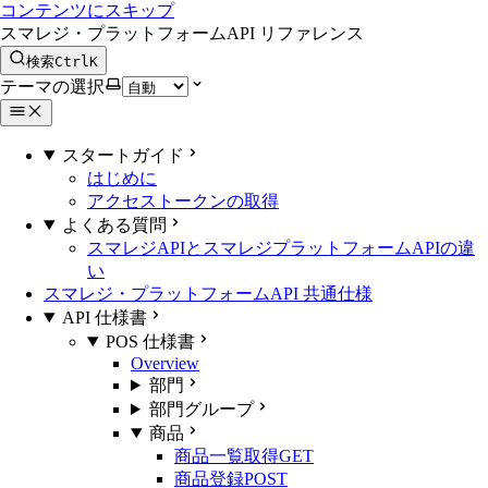
コンテンツにスキップ
スマレジ・プラットフォームAPI リファレンス
検索
Ctrl
K
テーマの選択
スタートガイド
はじめに
アクセストークンの取得
よくある質問
スマレジAPIとスマレジプラットフォームAPIの違
い
スマレジ・プラットフォームAPI 共通仕様
API 仕様書
POS 仕様書
Overview
部門
部門グループ
商品
商品一覧取得
GET
商品登録
POST