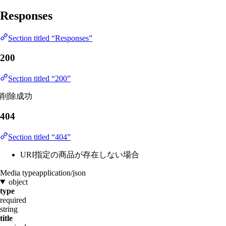
Responses
Section titled “Responses”
200
Section titled “200”
削除成功
404
Section titled “404”
URI指定の商品が存在しない場合
Media type
application/json
object
type
required
string
title