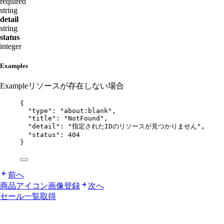
required
string
detail
string
status
integer
Examples
Example
リソースが存在しない場合
{
"type"
: 
"
about:blank
"
,
"title"
: 
"
NotFound
"
,
"detail"
: 
"
指定されたIDのリソースが見つかりません
"
,
"status"
: 
404
}
前へ
商品アイコン画像登録
次へ
セール一覧取得