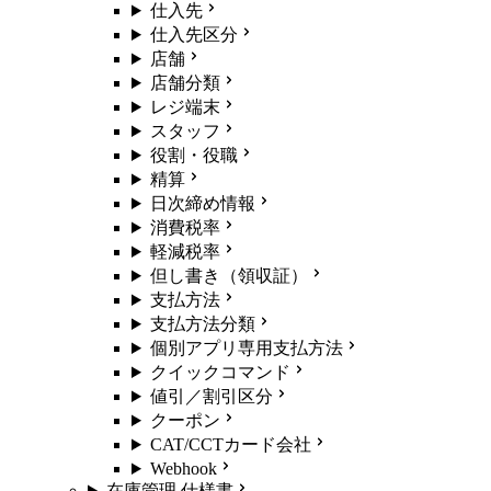
仕入先
仕入先区分
店舗
店舗分類
レジ端末
スタッフ
役割・役職
精算
日次締め情報
消費税率
軽減税率
但し書き（領収証）
支払方法
支払方法分類
個別アプリ専用支払方法
クイックコマンド
値引／割引区分
クーポン
CAT/CCTカード会社
Webhook
在庫管理 仕様書