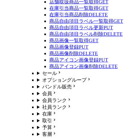
店舗取扱商品一覧取得
GET
在庫引当商品一覧取得
GET
在庫引当商品削除
DELETE
商品自由項目ラベル一覧取得
GET
商品自由項目ラベル更新
PUT
商品自由項目ラベル削除
DELETE
商品画像一覧取得
GET
商品画像登録
PUT
商品画像削除
DELETE
商品アイコン画像登録
PUT
商品アイコン画像削除
DELETE
セール
オプショングループ
バンドル販売
会員
会員ランク
社員ランク
在庫
取引
予算
客層