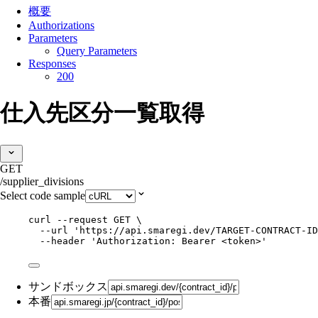
概要
Authorizations
Parameters
Query Parameters
Responses
200
仕入先区分一覧取得
GET
/supplier_divisions
Select code sample
curl
--request
GET
\
--url
'
https://api.smaregi.dev/TARGET-CONTRACT-ID
--header
'
Authorization: Bearer <token>
'
サンドボックス
本番