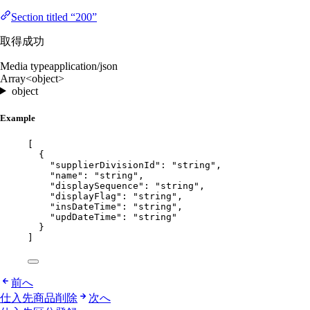
Section titled “200”
取得成功
Media type
application/json
Array<object>
object
Example
[
{
"supplierDivisionId"
: 
"
string
"
,
"name"
: 
"
string
"
,
"displaySequence"
: 
"
string
"
,
"displayFlag"
: 
"
string
"
,
"insDateTime"
: 
"
string
"
,
"updDateTime"
: 
"
string
"
}
]
前へ
仕入先商品削除
次へ