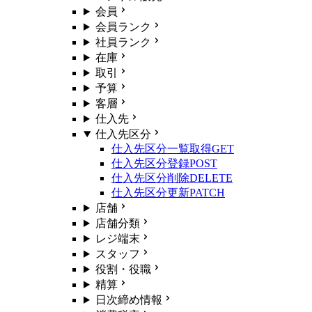
会員
会員ランク
社員ランク
在庫
取引
予算
客層
仕入先
仕入先区分
仕入先区分一覧取得
GET
仕入先区分登録
POST
仕入先区分削除
DELETE
仕入先区分更新
PATCH
店舗
店舗分類
レジ端末
スタッフ
役割・役職
精算
日次締め情報