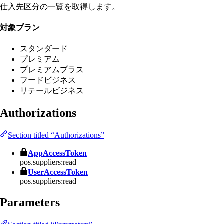
仕入先区分の一覧を取得します。
対象プラン
スタンダード
プレミアム
プレミアムプラス
フードビジネス
リテールビジネス
Authorizations
Section titled “Authorizations”
AppAccessToken
pos.suppliers:read
UserAccessToken
pos.suppliers:read
Parameters