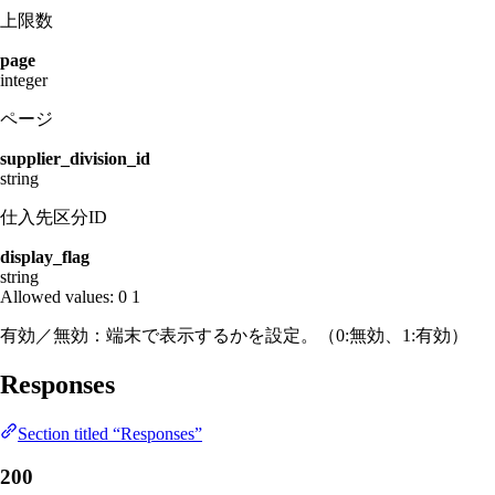
上限数
page
integer
ページ
supplier_division_id
string
仕入先区分ID
display_flag
string
Allowed values:
0
1
有効／無効：端末で表示するかを設定。（0:無効、1:有効）
Responses
Section titled “Responses”
200