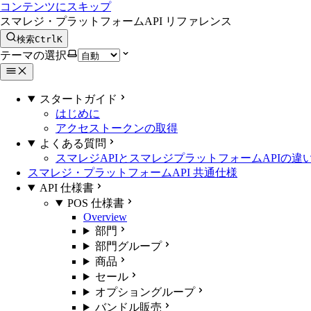
コンテンツにスキップ
スマレジ・プラットフォームAPI リファレンス
検索
Ctrl
K
テーマの選択
スタートガイド
はじめに
アクセストークンの取得
よくある質問
スマレジAPIとスマレジプラットフォームAPIの違
スマレジ・プラットフォームAPI 共通仕様
API 仕様書
POS 仕様書
Overview
部門
部門グループ
商品
セール
オプショングループ
バンドル販売