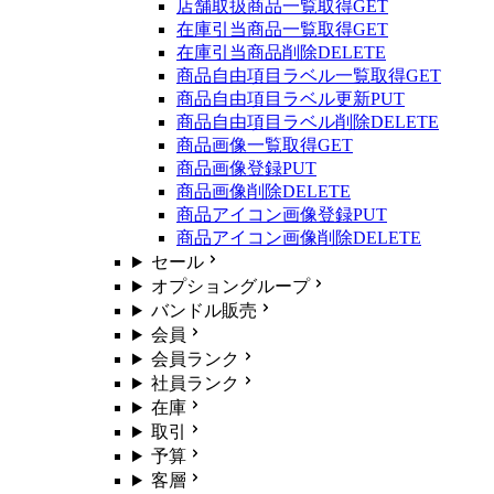
店舗取扱商品一覧取得
GET
在庫引当商品一覧取得
GET
在庫引当商品削除
DELETE
商品自由項目ラベル一覧取得
GET
商品自由項目ラベル更新
PUT
商品自由項目ラベル削除
DELETE
商品画像一覧取得
GET
商品画像登録
PUT
商品画像削除
DELETE
商品アイコン画像登録
PUT
商品アイコン画像削除
DELETE
セール
オプショングループ
バンドル販売
会員
会員ランク
社員ランク
在庫
取引
予算
客層