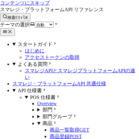
コンテンツにスキップ
スマレジ・プラットフォームAPI リファレンス
検索
Ctrl
K
テーマの選択
スタートガイド
はじめに
アクセストークンの取得
よくある質問
スマレジAPIとスマレジプラットフォームAPIの違
い
スマレジ・プラットフォームAPI 共通仕様
API 仕様書
POS 仕様書
Overview
部門
部門グループ
商品
商品一覧取得
GET
商品登録
POST