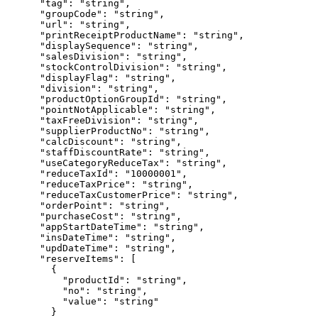
"tag"
: 
"
string
"
,
"groupCode"
: 
"
string
"
,
"url"
: 
"
string
"
,
"printReceiptProductName"
: 
"
string
"
,
"displaySequence"
: 
"
string
"
,
"salesDivision"
: 
"
string
"
,
"stockControlDivision"
: 
"
string
"
,
"displayFlag"
: 
"
string
"
,
"division"
: 
"
string
"
,
"productOptionGroupId"
: 
"
string
"
,
"pointNotApplicable"
: 
"
string
"
,
"taxFreeDivision"
: 
"
string
"
,
"supplierProductNo"
: 
"
string
"
,
"calcDiscount"
: 
"
string
"
,
"staffDiscountRate"
: 
"
string
"
,
"useCategoryReduceTax"
: 
"
string
"
,
"reduceTaxId"
: 
"
10000001
"
,
"reduceTaxPrice"
: 
"
string
"
,
"reduceTaxCustomerPrice"
: 
"
string
"
,
"orderPoint"
: 
"
string
"
,
"purchaseCost"
: 
"
string
"
,
"appStartDateTime"
: 
"
string
"
,
"insDateTime"
: 
"
string
"
,
"updDateTime"
: 
"
string
"
,
"reserveItems"
: [
{
"productId"
: 
"
string
"
,
"no"
: 
"
string
"
,
"value"
: 
"
string
"
}