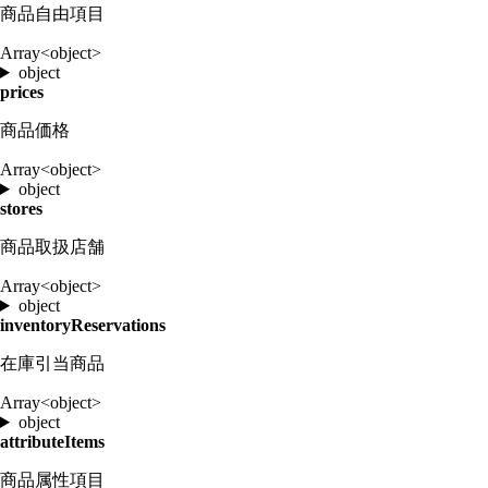
商品自由項目
Array<object>
object
prices
商品価格
Array<object>
object
stores
商品取扱店舗
Array<object>
object
inventoryReservations
在庫引当商品
Array<object>
object
attributeItems
商品属性項目