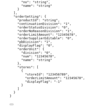
"no"
: 
"
string
"
,
"name"
: 
"
string
"
}
],
"orderSetting"
: {
"productId"
: 
"
string
"
,
"continuationDivision"
: 
"
1
"
,
"orderStatusDivision"
: 
"
0
"
,
"orderNoReasonDivision"
: 
"
1
"
,
"orderLimitAmount"
: 
"
12345678
"
,
"orderSupplierEditable"
: 
"
0
"
,
"pbDivision"
: 
"
1
"
,
"displayFlag"
: 
"
0
"
,
"orderUnit"
: {
"division"
: 
"
0
"
,
"num"
: 
"
12345678
"
,
"name"
: 
"
string
"
},
"stores"
: [
{
"storeId"
: 
"
123456789
"
,
"orderLimitAmount"
: 
"
12345678
"
,
"displayFlag"
: 
"
-1
"
}
]
}
}