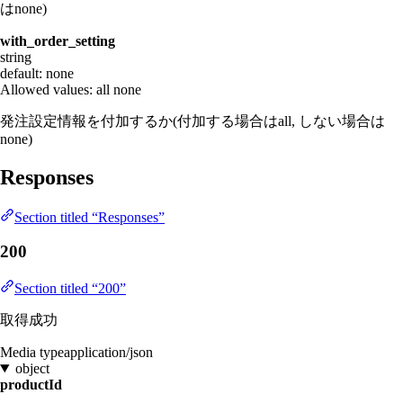
はnone)
with_order_setting
string
default: none
Allowed values:
all
none
発注設定情報を付加するか(付加する場合はall, しない場合は
none)
Responses
Section titled “Responses”
200
Section titled “200”
取得成功
Media type
application/json
object
productId