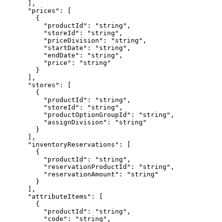
],
"prices"
: [
{
"productId"
: 
"
string
"
,
"storeId"
: 
"
string
"
,
"priceDivision"
: 
"
string
"
,
"startDate"
: 
"
string
"
,
"endDate"
: 
"
string
"
,
"price"
: 
"
string
"
}
],
"stores"
: [
{
"productId"
: 
"
string
"
,
"storeId"
: 
"
string
"
,
"productOptionGroupId"
: 
"
string
"
,
"assignDivision"
: 
"
string
"
}
],
"inventoryReservations"
: [
{
"productId"
: 
"
string
"
,
"reservationProductId"
: 
"
string
"
,
"reservationAmount"
: 
"
string
"
}
],
"attributeItems"
: [
{
"productId"
: 
"
string
"
,
"code"
: 
"
string
"
,