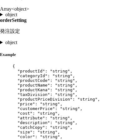
Array<object>
object
orderSetting
発注設定
object
Example
{
"productId"
: 
"
string
"
,
"categoryId"
: 
"
string
"
,
"productCode"
: 
"
string
"
,
"productName"
: 
"
string
"
,
"productKana"
: 
"
string
"
,
"taxDivision"
: 
"
string
"
,
"productPriceDivision"
: 
"
string
"
,
"price"
: 
"
string
"
,
"customerPrice"
: 
"
string
"
,
"cost"
: 
"
string
"
,
"attribute"
: 
"
string
"
,
"description"
: 
"
string
"
,
"catchCopy"
: 
"
string
"
,
"size"
: 
"
string
"
,
"color"
: 
"
string
"
,