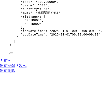
"cost"
: 
"
100.00000
"
,
"price"
: 
"
500
"
,
"quantity"
: 
"
5
"
,
"memo"
: 
"
出荷明細メモ2
"
,
"rfidTags"
: [
"
RFID001
"
,
"
RFID002
"
],
"insDateTime"
: 
"
2025-01-01T00:00:00+09:00
"
,
"updDateTime"
: 
"
2025-01-01T00:00:00+09:00
"
}
]
}
前へ
出荷登録
次へ
出荷削除