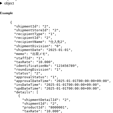
object
Example
{
"shipmentId"
: 
"
2
"
,
"shipmentStoreId"
: 
"
2
"
,
"recipientType"
: 
"
1
"
,
"recipientId"
: 
"
2
"
,
"recipientName"
: 
"
仕入先2
"
,
"shipmentDivision"
: 
"
0
"
,
"shipmentDate"
: 
"
2025-01-01
"
,
"memo"
: 
"
出荷メモ
"
,
"staffId"
: 
"
1
"
,
"taxRate"
: 
"
10.000
"
,
"identificationNo"
: 
"
123456789
"
,
"roundingDivision"
: 
"
1
"
,
"status"
: 
"
2
"
,
"approvalStatus"
: 
"
1
"
,
"approvalDateTime"
: 
"
2025-01-01T00:00:00+09:00
"
,
"insDateTime"
: 
"
2025-01-01T00:00:00+09:00
"
,
"updDateTime"
: 
"
2025-01-01T00:00:00+09:00
"
,
"details"
: [
{
"shipmentDetailId"
: 
"
2
"
,
"shipmentId"
: 
"
2
"
,
"productId"
: 
"
8000001
"
,
"taxRate"
: 
"
10.000
"
,