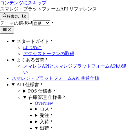
コンテンツにスキップ
スマレジ・プラットフォームAPI リファレンス
検索
Ctrl
K
テーマの選択
スタートガイド
はじめに
アクセストークンの取得
よくある質問
スマレジAPIとスマレジプラットフォームAPIの違
い
スマレジ・プラットフォームAPI 共通仕様
API 仕様書
POS 仕様書
在庫管理 仕様書
Overview
ロス
発注
入荷
出荷