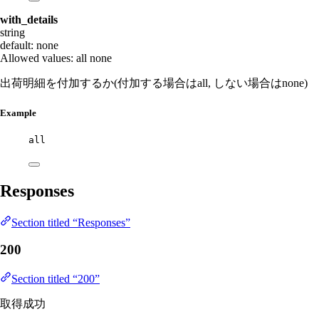
with_details
string
default: none
Allowed values:
all
none
出荷明細を付加するか(付加する場合はall, しない場合はnone)
Example
all
Responses
Section titled “Responses”
200
Section titled “200”
取得成功