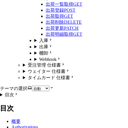
出荷一覧取得
GET
出荷登録
POST
出荷取得
GET
出荷削除
DELETE
出荷更新
PATCH
出荷明細取得
GET
入庫
出庫
棚卸
Webhook
受注管理 仕様書
ウェイター 仕様書
タイムカード 仕様書
テーマの選択
目次
目次
概要
Authorizations