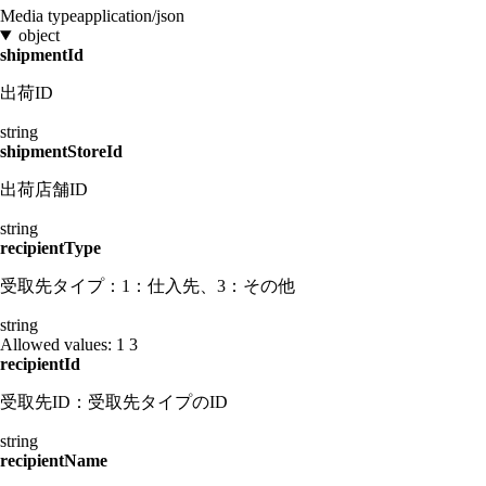
Media type
application/json
object
shipmentId
出荷ID
string
shipmentStoreId
出荷店舗ID
string
recipientType
受取先タイプ：1：仕入先、3：その他
string
Allowed values:
1
3
recipientId
受取先ID：受取先タイプのID
string
recipientName