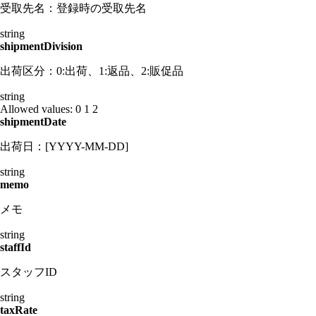
受取先名：登録時の受取先名
string
shipmentDivision
出荷区分：0:出荷、1:返品、2:販促品
string
Allowed values:
0
1
2
shipmentDate
出荷日：[YYYY-MM-DD]
string
memo
メモ
string
staffId
スタッフID
string
taxRate