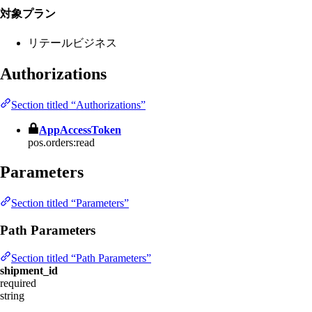
対象プラン
リテールビジネス
Authorizations
Section titled “Authorizations”
AppAccessToken
pos.orders:read
Parameters
Section titled “Parameters”
Path Parameters
Section titled “Path Parameters”
shipment_id
required
string