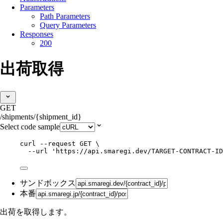
Parameters
Path Parameters
Query Parameters
Responses
200
出荷取得
GET
/shipments/{shipment_id}
Select code sample
curl
--request
GET
\
--url
'
https://api.smaregi.dev/TARGET-CONTRACT-ID
サンドボックス
本番
出荷を取得します。