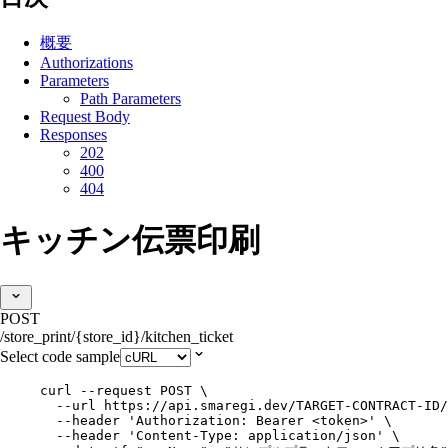
概要
Authorizations
Parameters
Path Parameters
Request Body
Responses
202
400
404
キッチン伝票印刷
POST
/store_print/{store_id}/kitchen_ticket
Select code sample
curl
--request
POST
\
--url
https://api.smaregi.dev/TARGET-CONTRACT-ID/
--header
'
Authorization: Bearer <token>
'
\
--header
'
Content-Type: application/json
'
\