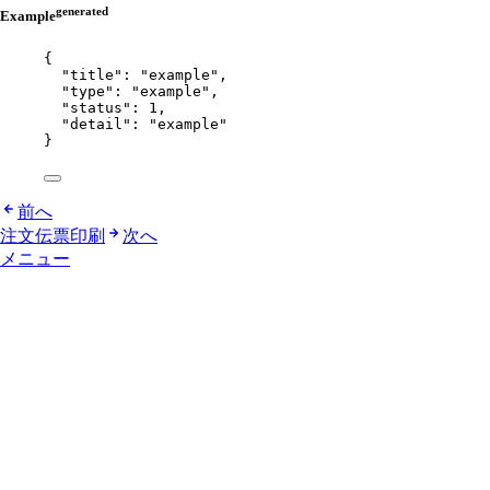
generated
Example
{
"title"
: 
"
example
"
,
"type"
: 
"
example
"
,
"status"
: 
1
,
"detail"
: 
"
example
"
}
前へ
注文伝票印刷
次へ
メニュー