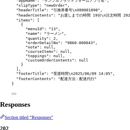
"appName"
: 
"
サンプルプラットフォームアプリ名
"
,
"slipType"
: 
"
newOrder
"
,
"headerTitle"
: 
"
引換券番号
\n
X00001898
"
,
"headerContents"
: 
"
お渡しまでの時間 19分
\n
注文時間 2025
"items"
: [
{
"menuId"
: 
"
13
"
,
"name"
: 
"
ラーメン
"
,
"quantity"
: 
2
,
"orderDetailNo"
: 
"
9860-000043
"
,
"note"
: 
null
,
"courseItems"
: 
null
,
"toppings"
: 
null
,
"customOrderContents"
: 
null
}
],
"footerTitle"
: 
"
受渡時間
\n
2025/06/09 14:05
"
,
"footerContents"
: 
"
配達方法：配達代行
"
}
Responses
Section titled “Responses”
202