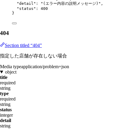
"detail"
: 
"
(エラー内容の説明メッセージ)
"
,
"status"
: 
400
}
404
Section titled “404”
指定した店舗が存在しない場合
Media type
application/problem+json
object
title
required
string
type
required
string
status
integer
detail
string