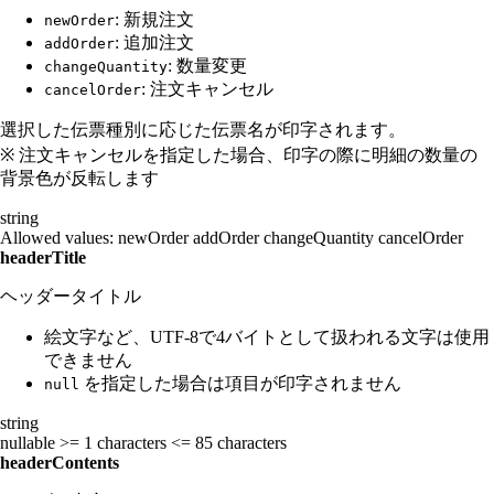
: 新規注文
newOrder
: 追加注文
addOrder
: 数量変更
changeQuantity
: 注文キャンセル
cancelOrder
選択した伝票種別に応じた伝票名が印字されます。
※ 注文キャンセルを指定した場合、印字の際に明細の数量の
背景色が反転します
string
Allowed values:
newOrder
addOrder
changeQuantity
cancelOrder
headerTitle
ヘッダータイトル
絵文字など、UTF-8で4バイトとして扱われる文字は使用
できません
を指定した場合は項目が印字されません
null
string
nullable
>= 1 characters
<= 85 characters
headerContents