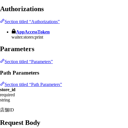
Authorizations
Section titled “Authorizations”
AppAccessToken
waiter.stores:print
Parameters
Section titled “Parameters”
Path Parameters
Section titled “Path Parameters”
store_id
required
string
店舗ID
Request Body