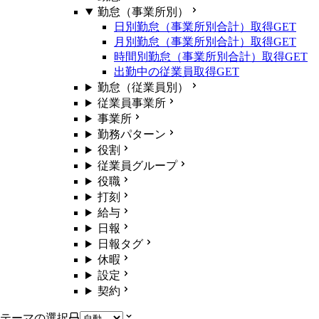
勤怠（事業所別）
日別勤怠（事業所別合計）取得
GET
月別勤怠（事業所別合計）取得
GET
時間別勤怠（事業所別合計）取得
GET
出勤中の従業員取得
GET
勤怠（従業員別）
従業員事業所
事業所
勤務パターン
役割
従業員グループ
役職
打刻
給与
日報
日報タグ
休暇
設定
契約
テーマの選択