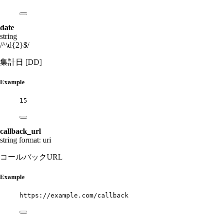
date
string
/^\d{2}$/
集計日 [DD]
Example
15
callback_url
string
format: uri
コールバックURL
Example
https://example.com/callback