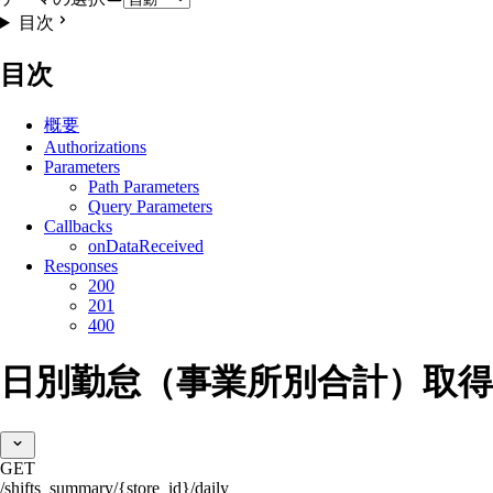
目次
目次
概要
Authorizations
Parameters
Path Parameters
Query Parameters
Callbacks
onDataReceived
Responses
200
201
400
日別勤怠（事業所別合計）取得
GET
/shifts_summary/{store_id}/daily