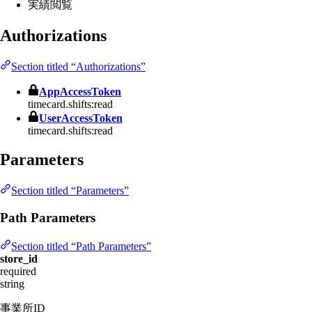
実績閲覧
Authorizations
Section titled “Authorizations”
AppAccessToken
timecard.shifts:read
UserAccessToken
timecard.shifts:read
Parameters
Section titled “Parameters”
Path Parameters
Section titled “Path Parameters”
store_id
required
string
事業所ID