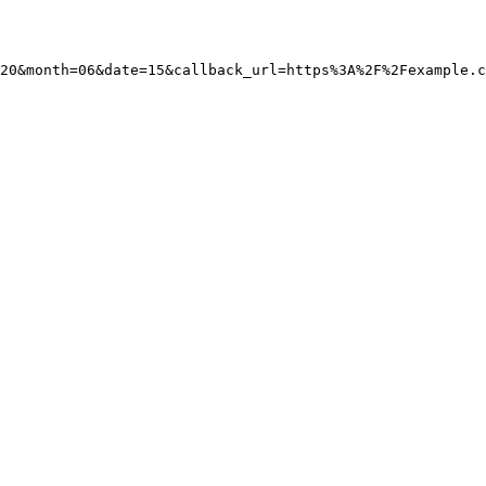
20&month=06&date=15&callback_url=https%3A%2F%2Fexample.c