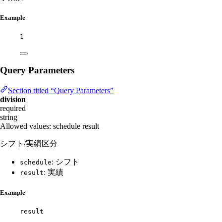
Example
1
Query Parameters
Section titled “Query Parameters”
division
required
string
Allowed values:
schedule
result
シフト/実績区分
: シフト
schedule
: 実績
result
Example
result