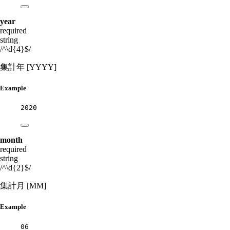
year
required
string
/^\d{4}$/
集計年 [YYYY]
Example
2020
month
required
string
/^\d{2}$/
集計月 [MM]
Example
06