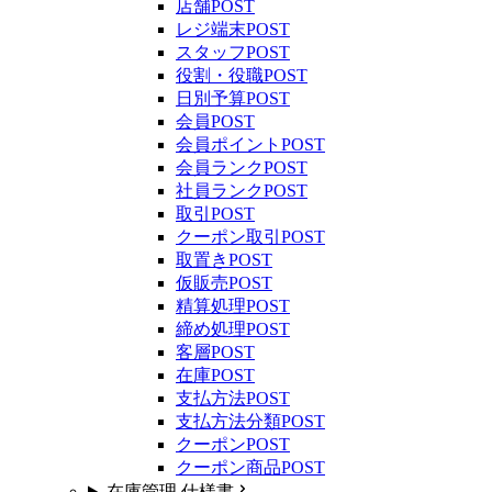
店舗
POST
レジ端末
POST
スタッフ
POST
役割・役職
POST
日別予算
POST
会員
POST
会員ポイント
POST
会員ランク
POST
社員ランク
POST
取引
POST
クーポン取引
POST
取置き
POST
仮販売
POST
精算処理
POST
締め処理
POST
客層
POST
在庫
POST
支払方法
POST
支払方法分類
POST
クーポン
POST
クーポン商品
POST
在庫管理 仕様書