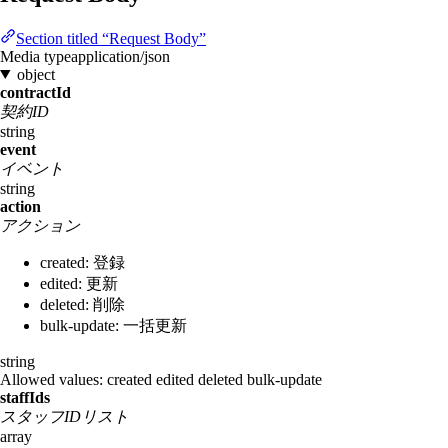
Section titled “Request Body”
Media type
application/json
object
contractId
契約ID
string
event
イベント
string
action
アクション
created: 登録
edited: 更新
deleted: 削除
bulk-update: 一括更新
string
Allowed values:
created
edited
deleted
bulk-update
staffIds
スタッフIDリスト
array