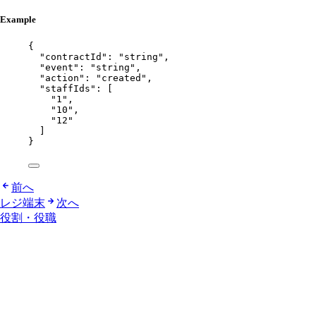
Example
{
"contractId"
: 
"
string
"
,
"event"
: 
"
string
"
,
"action"
: 
"
created
"
,
"staffIds"
: [
"
1
"
,
"
10
"
,
"
12
"
]
}
前へ
レジ端末
次へ
役割・役職