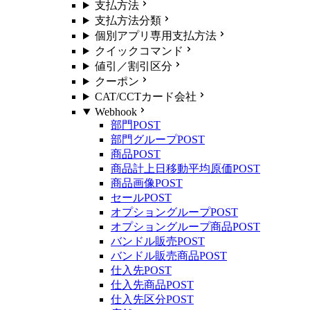
支払方法
支払方法分類
個別アプリ専用支払方法
クイックコマンド
値引／割引区分
クーポン
CAT/CCTカード会社
Webhook
部門
POST
部門グループ
POST
商品
POST
商品計上日移動平均原価
POST
商品画像
POST
セール
POST
オプショングループ
POST
オプショングループ商品
POST
バンドル販売
POST
バンドル販売商品
POST
仕入先
POST
仕入先商品
POST
仕入先区分
POST