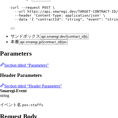
curl
--request
POST
\
--url
https://api.smaregi.dev/TARGET-CONTRACT-ID/
--header
'
Content-Type: application/json
'
\
--data
'
{ "contractId": "string", "event": "strin
サンドボックス
本番
Parameters
Section titled “Parameters”
Header Parameters
Section titled “Header Parameters”
Smaregi-Event
string
イベント名
pos:staffs
Request Body