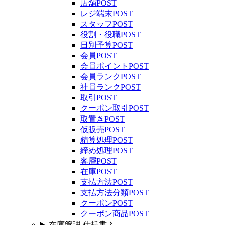
店舗
POST
レジ端末
POST
スタッフ
POST
役割・役職
POST
日別予算
POST
会員
POST
会員ポイント
POST
会員ランク
POST
社員ランク
POST
取引
POST
クーポン取引
POST
取置き
POST
仮販売
POST
精算処理
POST
締め処理
POST
客層
POST
在庫
POST
支払方法
POST
支払方法分類
POST
クーポン
POST
クーポン商品
POST
在庫管理 仕様書