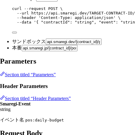
curl
--request
POST
\
--url
https://api.smaregi.dev/TARGET-CONTRACT-ID/
--header
'
Content-Type: application/json
'
\
--data
'
{ "contractId": "string", "event": "strin
サンドボックス
本番
Parameters
Section titled “Parameters”
Header Parameters
Section titled “Header Parameters”
Smaregi-Event
string
イベント名
pos:daily-budget
Request Body