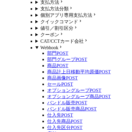
支払方法
支払方法分類
個別アプリ専用支払方法
クイックコマンド
値引／割引区分
クーポン
CAT/CCTカード会社
Webhook
部門
POST
部門グループ
POST
商品
POST
商品計上日移動平均原価
POST
商品画像
POST
セール
POST
オプショングループ
POST
オプショングループ商品
POST
バンドル販売
POST
バンドル販売商品
POST
仕入先
POST
仕入先商品
POST
仕入先区分
POST