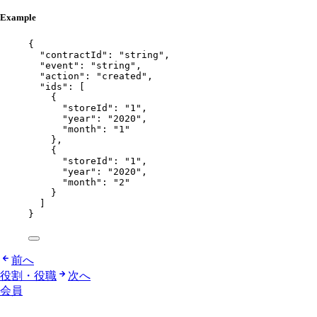
Example
{
"contractId"
: 
"
string
"
,
"event"
: 
"
string
"
,
"action"
: 
"
created
"
,
"ids"
: [
{
"storeId"
: 
"
1
"
,
"year"
: 
"
2020
"
,
"month"
: 
"
1
"
},
{
"storeId"
: 
"
1
"
,
"year"
: 
"
2020
"
,
"month"
: 
"
2
"
}
]
}
前へ
役割・役職
次へ
会員