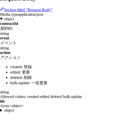
Section titled “Request Body”
Media type
application/json
object
contractId
契約ID
string
event
イベント
string
action
アクション
created: 登録
edited: 更新
deleted: 削除
bulk-update: 一括更新
string
Allowed values:
created
edited
deleted
bulk-update
ids
Array<object>
object