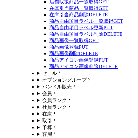
店舗取扱商品一覧取得
GET
在庫引当商品一覧取得
GET
在庫引当商品削除
DELETE
商品自由項目ラベル一覧取得
GET
商品自由項目ラベル更新
PUT
商品自由項目ラベル削除
DELETE
商品画像一覧取得
GET
商品画像登録
PUT
商品画像削除
DELETE
商品アイコン画像登録
PUT
商品アイコン画像削除
DELETE
セール
オプショングループ
バンドル販売
会員
会員ランク
社員ランク
在庫
取引
予算
客層