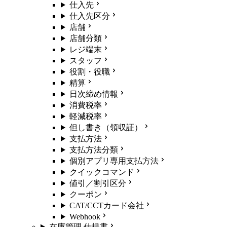
仕入先
仕入先区分
店舗
店舗分類
レジ端末
スタッフ
役割・役職
精算
日次締め情報
消費税率
軽減税率
但し書き（領収証）
支払方法
支払方法分類
個別アプリ専用支払方法
クイックコマンド
値引／割引区分
クーポン
CAT/CCTカード会社
Webhook
在庫管理 仕様書