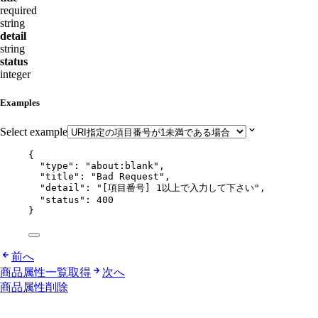
required
string
detail
string
status
integer
Examples
Select example
{
"type"
: 
"
about:blank
"
,
"title"
: 
"
Bad Request
"
,
"detail"
: 
"
[項目番号] 1以上で入力して下さい
"
,
"status"
: 
400
}
前へ
商品属性一覧取得
次へ
商品属性削除