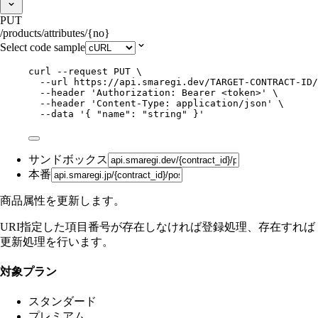
PUT
/products/attributes/{no}
Select code sample
curl
--request
PUT
\
--url
https://api.smaregi.dev/TARGET-CONTRACT-ID
--header
'
Authorization: Bearer <token>
'
\
--header
'
Content-Type: application/json
'
\
--data
'
{ "name": "string" }
'
サンドボックス
本番
商品属性を更新します。
URI指定した項目番号が存在しなければ登録処理、存在すれば
更新処理を行います。
対象プラン
スタンダード
プレミアム