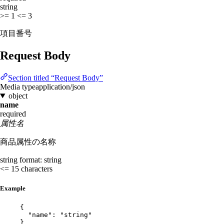
string
>= 1
<= 3
項目番号
Request Body
Section titled “Request Body”
Media type
application/json
object
name
required
属性名
商品属性の名称
string
format: string
<= 15 characters
Example
{
"name"
: 
"
string
"
}