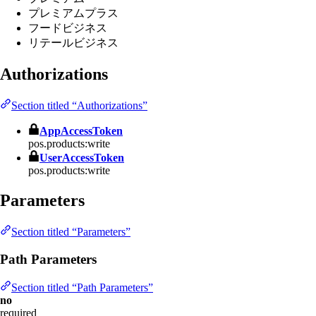
プレミアムプラス
フードビジネス
リテールビジネス
Authorizations
Section titled “Authorizations”
AppAccessToken
pos.products:write
UserAccessToken
pos.products:write
Parameters
Section titled “Parameters”
Path Parameters
Section titled “Path Parameters”
no
required