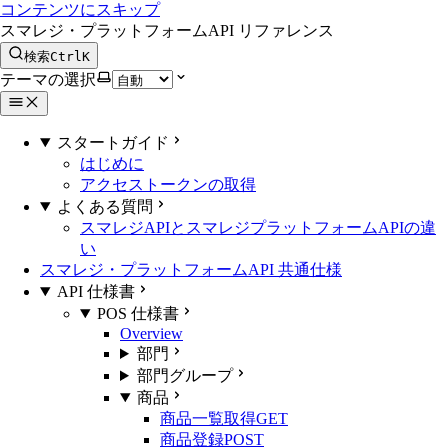
コンテンツにスキップ
スマレジ・プラットフォームAPI リファレンス
検索
Ctrl
K
テーマの選択
スタートガイド
はじめに
アクセストークンの取得
よくある質問
スマレジAPIとスマレジプラットフォームAPIの違
い
スマレジ・プラットフォームAPI 共通仕様
API 仕様書
POS 仕様書
Overview
部門
部門グループ
商品
商品一覧取得
GET
商品登録
POST