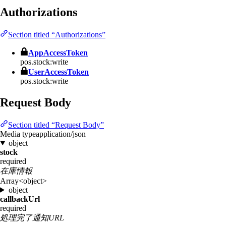
Authorizations
Section titled “Authorizations”
AppAccessToken
pos.stock:write
UserAccessToken
pos.stock:write
Request Body
Section titled “Request Body”
Media type
application/json
object
stock
required
在庫情報
Array<object>
object
callbackUrl
required
処理完了通知URL