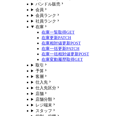
バンドル販売
会員
会員ランク
社員ランク
在庫
在庫一覧取得
GET
在庫更新
PATCH
在庫相対値更新
POST
在庫一括更新
PATCH
在庫一括相対値更新
POST
在庫変動履歴取得
GET
取引
予算
客層
仕入先
仕入先区分
店舗
店舗分類
レジ端末
スタッフ