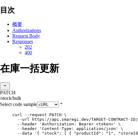
目次
概要
Authorizations
Request Body
Responses
202
400
在庫一括更新
PATCH
/stock/bulk
Select code sample
curl
--request
PATCH
\
--url
https://api.smaregi.dev/TARGET-CONTRACT-ID/
--header
'
Authorization: Bearer <token>
'
\
--header
'
Content-Type: application/json
'
\
--data
'
{ "stock": [ { "productId": "1", "storeId