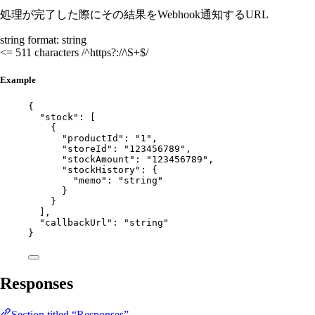
処理が完了した際にその結果をWebhook通知するURL
string
format: string
<= 511 characters
/^https?://\S+$/
Example
{
"stock"
: [
{
"productId"
: 
"
1
"
,
"storeId"
: 
"
123456789
"
,
"stockAmount"
: 
"
123456789
"
,
"stockHistory"
: {
"memo"
: 
"
string
"
}
}
],
"callbackUrl"
: 
"
string
"
}
Responses
Section titled “Responses”