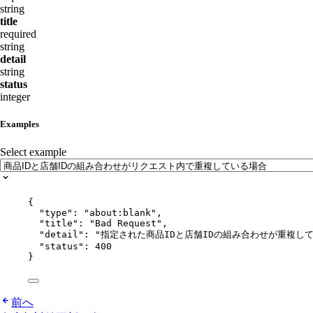
string
title
required
string
detail
string
status
integer
Examples
Select example
{
"type"
: 
"
about:blank
"
,
"title"
: 
"
Bad Request
"
,
"detail"
: 
"
指定された商品IDと店舗IDの組み合わせが重複していま
"status"
: 
400
}
前へ