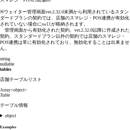
※ウェイター管理画面ver.2.32.0未満から利用されているスタン
ダードプランの契約では、店舗のスマレジ・POS連携が有効化
されていない場合に
が格納されます。
null
管理画面から有効化された契約、ver.2.32.0以降に作成された
契約、スタンダードプラン以外の契約では店舗のスマレジ・
POS連携は常に有効化されており、無効化することは出来ませ
ん。
string
nullable
tables
店舗テーブルリスト
Array<object>
Table
テーブル情報
object
Examples