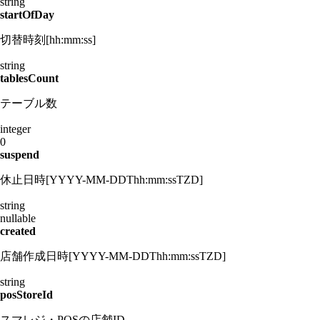
string
startOfDay
切替時刻[hh:mm:ss]
string
tablesCount
テーブル数
integer
0
suspend
休止日時[YYYY-MM-DDThh:mm:ssTZD]
string
nullable
created
店舗作成日時[YYYY-MM-DDThh:mm:ssTZD]
string
posStoreId
スマレジ・POSの店舗ID