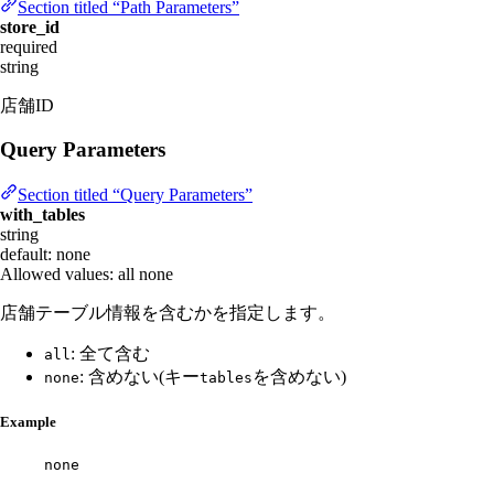
Section titled “Path Parameters”
store_id
required
string
店舗ID
Query Parameters
Section titled “Query Parameters”
with_tables
string
default: none
Allowed values:
all
none
店舗テーブル情報を含むかを指定します。
: 全て含む
all
: 含めない(キー
を含めない)
none
tables
Example
none