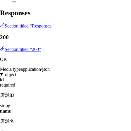
Responses
Section titled “Responses”
200
Section titled “200”
OK
Media type
application/json
object
id
required
店舗ID
string
name
店舗名