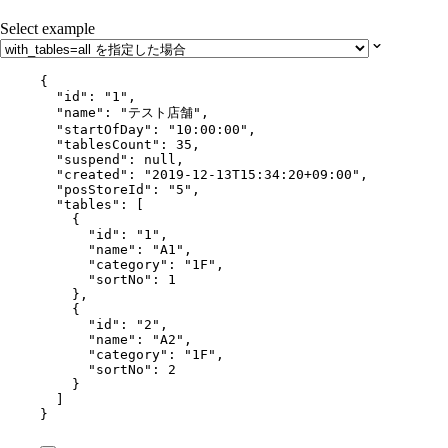
Select example
{
"id"
: 
"
1
"
,
"name"
: 
"
テスト店舗
"
,
"startOfDay"
: 
"
10:00:00
"
,
"tablesCount"
: 
35
,
"suspend"
: 
null
,
"created"
: 
"
2019-12-13T15:34:20+09:00
"
,
"posStoreId"
: 
"
5
"
,
"tables"
: [
{
"id"
: 
"
1
"
,
"name"
: 
"
A1
"
,
"category"
: 
"
1F
"
,
"sortNo"
: 
1
},
{
"id"
: 
"
2
"
,
"name"
: 
"
A2
"
,
"category"
: 
"
1F
"
,
"sortNo"
: 
2
}
]
}