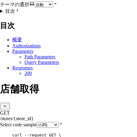
テーマの選択
目次
目次
概要
Authorizations
Parameters
Path Parameters
Query Parameters
Responses
200
店舗取得
GET
/stores/{store_id}
Select code sample
curl
--request
GET
\