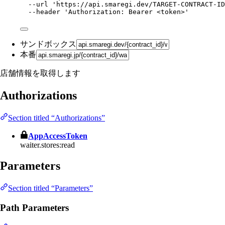
--url
'
https://api.smaregi.dev/TARGET-CONTRACT-ID
--header
'
Authorization: Bearer <token>
'
サンドボックス
本番
店舗情報を取得します
Authorizations
Section titled “Authorizations”
AppAccessToken
waiter.stores:read
Parameters
Section titled “Parameters”
Path Parameters