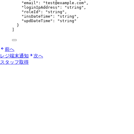
"email"
: 
"
test@example.com
"
,
"loginIpAddress"
: 
"
string
"
,
"roleId"
: 
"
string
"
,
"insDateTime"
: 
"
string
"
,
"updDateTime"
: 
"
string
"
}
]
前へ
レジ端末通知
次へ
スタッフ取得