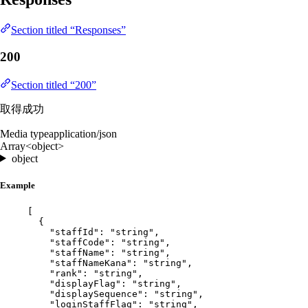
Section titled “Responses”
200
Section titled “200”
取得成功
Media type
application/json
Array<object>
object
Example
[
{
"staffId"
: 
"
string
"
,
"staffCode"
: 
"
string
"
,
"staffName"
: 
"
string
"
,
"staffNameKana"
: 
"
string
"
,
"rank"
: 
"
string
"
,
"displayFlag"
: 
"
string
"
,
"displaySequence"
: 
"
string
"
,
"loginStaffFlag"
: 
"
string
"
,