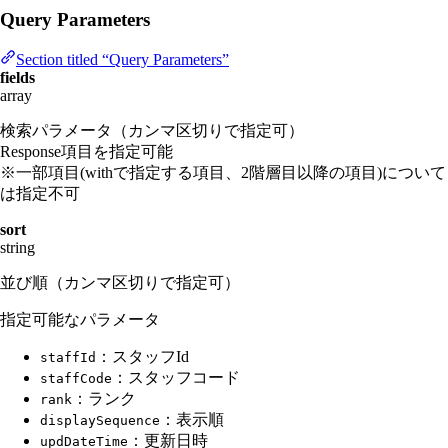
Query Parameters
Section titled “Query Parameters”
fields
array
検索パラメータ（カンマ区切りで指定可）
Response項目を指定可能
※一部項目(withで指定する項目、2階層目以降の項目)について
は指定不可
sort
string
並び順（カンマ区切りで指定可）
指定可能なパラメータ
：スタッフId
staffId
：スタッフコード
staffCode
：ランク
rank
：表示順
displaySequence
：更新日時
updDateTime