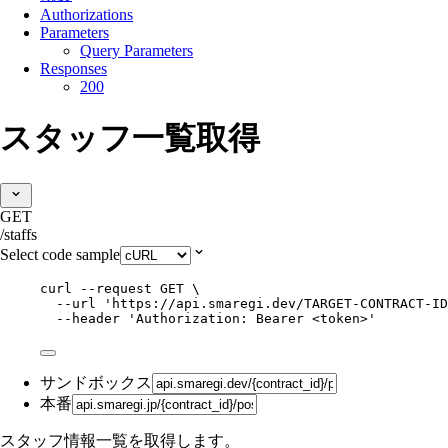
Authorizations
Parameters
Query Parameters
Responses
200
スタッフ一覧取得
GET
/staffs
Select code sample
curl
--request
GET
\
--url
'
https://api.smaregi.dev/TARGET-CONTRACT-ID
--header
'
Authorization: Bearer <token>
'
サンドボックス
本番
スタッフ情報一覧を取得します。