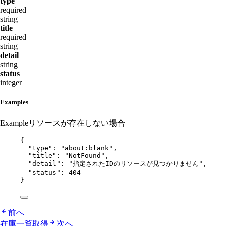
type
required
string
title
required
string
detail
string
status
integer
Examples
Example
リソースが存在しない場合
{
"type"
: 
"
about:blank
"
,
"title"
: 
"
NotFound
"
,
"detail"
: 
"
指定されたIDのリソースが見つかりません
"
,
"status"
: 
404
}
前へ
在庫一覧取得
次へ