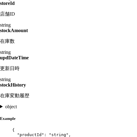
storeId
店舗ID
string
stockAmount
在庫数
string
updDateTime
更新日時
string
stockHistory
在庫変動履歴
object
Example
{
"productId"
: 
"
string
"
,