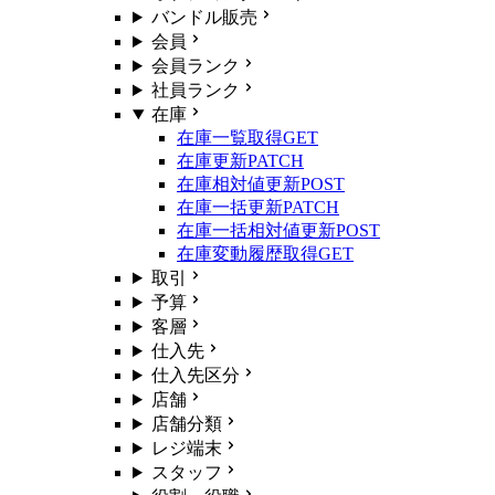
バンドル販売
会員
会員ランク
社員ランク
在庫
在庫一覧取得
GET
在庫更新
PATCH
在庫相対値更新
POST
在庫一括更新
PATCH
在庫一括相対値更新
POST
在庫変動履歴取得
GET
取引
予算
客層
仕入先
仕入先区分
店舗
店舗分類
レジ端末
スタッフ