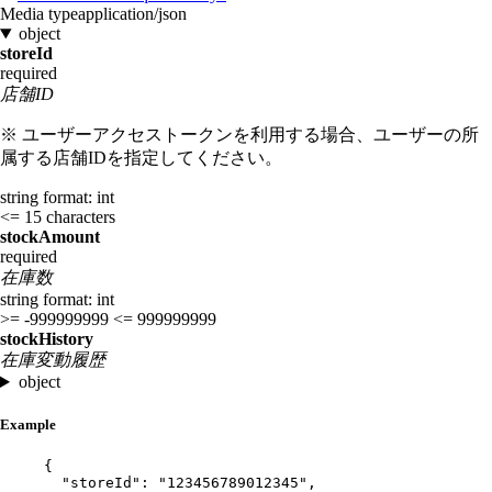
Media type
application/json
object
storeId
required
店舗ID
※ ユーザーアクセストークンを利用する場合、ユーザーの所
属する店舗IDを指定してください。
string
format: int
<= 15 characters
stockAmount
required
在庫数
string
format: int
>= -999999999
<= 999999999
stockHistory
在庫変動履歴
object
Example
{
"storeId"
: 
"
123456789012345
"
,