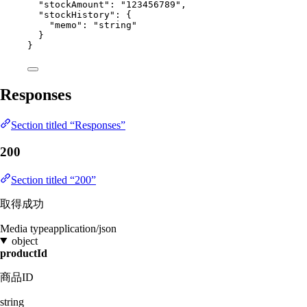
"stockAmount"
: 
"
123456789
"
,
"stockHistory"
: {
"memo"
: 
"
string
"
}
}
Responses
Section titled “Responses”
200
Section titled “200”
取得成功
Media type
application/json
object
productId
商品ID
string