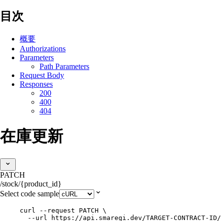
目次
概要
Authorizations
Parameters
Path Parameters
Request Body
Responses
200
400
404
在庫更新
PATCH
/stock/{product_id}
Select code sample
curl
--request
PATCH
\
--url
https://api.smaregi.dev/TARGET-CONTRACT-ID/