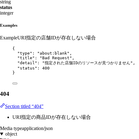
string
status
integer
Examples
Example
URI指定の店舗IDが存在しない場合
{
"type"
: 
"
about:blank
"
,
"title"
: 
"
Bad Request
"
,
"detail"
: 
"
指定された店舗IDのリソースが見つかりません
"
,
"status"
: 
400
}
404
Section titled “404”
URI指定の商品IDが存在しない場合
Media type
application/json
object