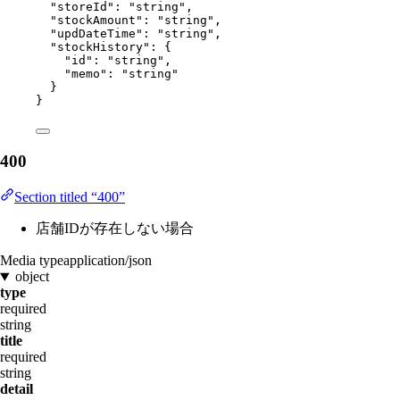
"storeId"
: 
"
string
"
,
"stockAmount"
: 
"
string
"
,
"updDateTime"
: 
"
string
"
,
"stockHistory"
: {
"id"
: 
"
string
"
,
"memo"
: 
"
string
"
}
}
400
Section titled “400”
店舗IDが存在しない場合
Media type
application/json
object
type
required
string
title
required
string
detail