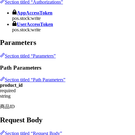
Section titled “Authorizations”
AppAccessToken
pos.stock:write
UserAccessToken
pos.stock:write
Parameters
Section titled “Parameters”
Path Parameters
Section titled “Path Parameters”
product_id
required
string
商品ID
Request Body
Section titled “Request Body”