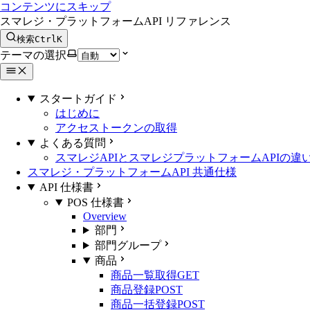
コンテンツにスキップ
スマレジ・プラットフォームAPI リファレンス
検索
Ctrl
K
テーマの選択
スタートガイド
はじめに
アクセストークンの取得
よくある質問
スマレジAPIとスマレジプラットフォームAPIの違
スマレジ・プラットフォームAPI 共通仕様
API 仕様書
POS 仕様書
Overview
部門
部門グループ
商品
商品一覧取得
GET
商品登録
POST
商品一括登録
POST