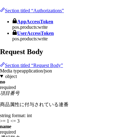
Section titled “Authorizations”
AppAccessToken
pos.products:write
UserAccessToken
pos.products:write
Request Body
Section titled “Request Body”
Media type
application/json
object
no
required
項目番号
商品属性に付与されている連番
string
format: int
>= 1
<= 3
name
required