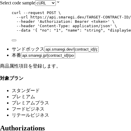
Select code sample
curl
--request
POST
\
--url
https://api.smaregi.dev/TARGET-CONTRACT-ID/
--header
'
Authorization: Bearer <token>
'
\
--header
'
Content-Type: application/json
'
\
--data
'
{ "no": "1", "name": "string", "displaySe
サンドボックス
本番
商品属性項目を登録します。
対象プラン
スタンダード
プレミアム
プレミアムプラス
フードビジネス
リテールビジネス
Authorizations