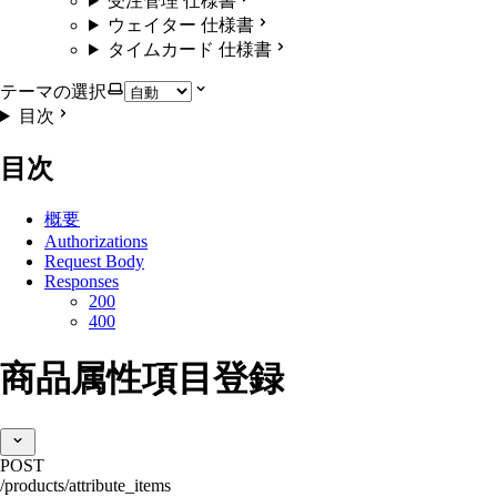
受注管理 仕様書
ウェイター 仕様書
タイムカード 仕様書
テーマの選択
目次
目次
概要
Authorizations
Request Body
Responses
200
400
商品属性項目登録
POST
/products/attribute_items