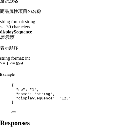
選択肢名
商品属性項目の名称
string
format: string
<= 30 characters
displaySequence
表示順
表示順序
string
format: int
>= 1
<= 999
Example
{
"no"
: 
"
1
"
,
"name"
: 
"
string
"
,
"displaySequence"
: 
"
123
"
}
Responses