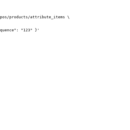
pos/products/attribute_items
\
quence": "123" }
'