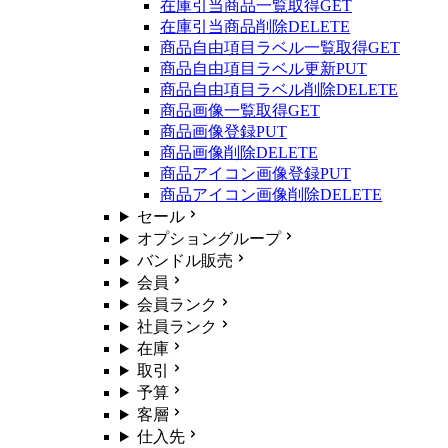
在庫引当商品一覧取得
GET
在庫引当商品削除
DELETE
商品自由項目ラベル一覧取得
GET
商品自由項目ラベル更新
PUT
商品自由項目ラベル削除
DELETE
商品画像一覧取得
GET
商品画像登録
PUT
商品画像削除
DELETE
商品アイコン画像登録
PUT
商品アイコン画像削除
DELETE
セール
オプショングループ
バンドル販売
会員
会員ランク
社員ランク
在庫
取引
予算
客層
仕入先