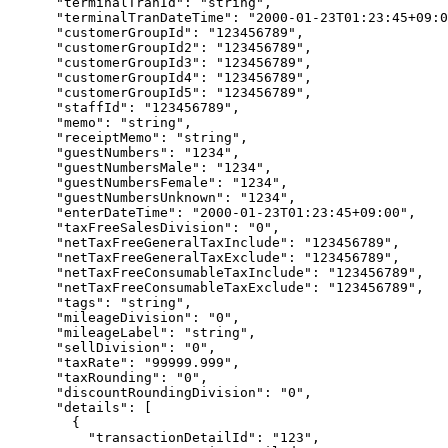
"terminalTranId"
: 
"
string
"
,
"terminalTranDateTime"
: 
"
2000-01-23T01:23:45+09:0
"customerGroupId"
: 
"
123456789
"
,
"customerGroupId2"
: 
"
123456789
"
,
"customerGroupId3"
: 
"
123456789
"
,
"customerGroupId4"
: 
"
123456789
"
,
"customerGroupId5"
: 
"
123456789
"
,
"staffId"
: 
"
123456789
"
,
"memo"
: 
"
string
"
,
"receiptMemo"
: 
"
string
"
,
"guestNumbers"
: 
"
1234
"
,
"guestNumbersMale"
: 
"
1234
"
,
"guestNumbersFemale"
: 
"
1234
"
,
"guestNumbersUnknown"
: 
"
1234
"
,
"enterDateTime"
: 
"
2000-01-23T01:23:45+09:00
"
,
"taxFreeSalesDivision"
: 
"
0
"
,
"netTaxFreeGeneralTaxInclude"
: 
"
123456789
"
,
"netTaxFreeGeneralTaxExclude"
: 
"
123456789
"
,
"netTaxFreeConsumableTaxInclude"
: 
"
123456789
"
,
"netTaxFreeConsumableTaxExclude"
: 
"
123456789
"
,
"tags"
: 
"
string
"
,
"mileageDivision"
: 
"
0
"
,
"mileageLabel"
: 
"
string
"
,
"sellDivision"
: 
"
0
"
,
"taxRate"
: 
"
99999.999
"
,
"taxRounding"
: 
"
0
"
,
"discountRoundingDivision"
: 
"
0
"
,
"details"
: [
{
"transactionDetailId"
: 
"
123
"
,