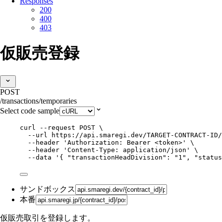
Responses
200
400
403
仮販売登録
POST
/transactions/temporaries
Select code sample
curl
--request
POST
\
--url
https://api.smaregi.dev/TARGET-CONTRACT-ID/
--header
'
Authorization: Bearer <token>
'
\
--header
'
Content-Type: application/json
'
\
--data
'
{ "transactionHeadDivision": "1", "status
サンドボックス
本番
仮販売取引を登録します。