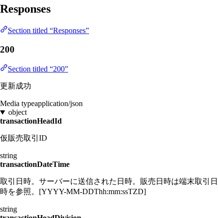
Responses
Section titled “Responses”
200
Section titled “200”
更新成功
Media type
application/json
object
transactionHeadId
仮販売取引ID
string
transactionDateTime
取引日時。サーバーに送信された日時。販売日時は端末取引日
時を参照。[YYYY-MM-DDThh:mm:ssTZD]
string
transactionHeadDivision