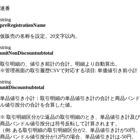
連番
string
preRegistrationName
仮販売の名称を設定。20文字以内。
string
unitNonDiscountsubtotal
取引明細の、値引き前計の合計。明細より自動算出。
※管理画面の取引履歴CSVで対応する項目: 単価値引き前小計
string
unitDiscountsubtotal
単品値引き小計：取引明細の単品値引き計の合計と商品バンド
ル値引按分の合計を合算した値。
※ 取引明細区分が2:返品の取引明細のとき、単品値引き計及び
商品バンドル値引按分は符号反転して計算されます。
（例: ある取引明細の取引明細区分が2、単品値引き計が50円、
商品バンドル値引按分が12円の場合、単品値引き計は-50円、