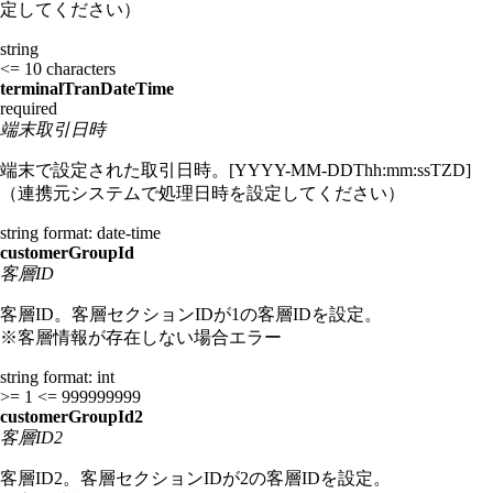
定してください）
string
<= 10 characters
terminalTranDateTime
required
端末取引日時
端末で設定された取引日時。[YYYY-MM-DDThh:mm:ssTZD]
（連携元システムで処理日時を設定してください）
string
format: date-time
customerGroupId
客層ID
客層ID。客層セクションIDが1の客層IDを設定。
※客層情報が存在しない場合エラー
string
format: int
>= 1
<= 999999999
customerGroupId2
客層ID2
客層ID2。客層セクションIDが2の客層IDを設定。