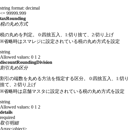
string
format: decimal
<= 99999.999
taxRounding
税の丸め方式
税の丸めを判定。 0:四捨五入、1:切り捨て、2:切り上げ
※省略時はスマレジに設定されている税の丸め方式を設定
string
Allowed values:
0
1
2
discountRoundingDivision
割引丸め区分
割引の端数を丸める方法を指定する区分。 0:四捨五入、1:切り
捨て、2:切り上げ
※省略時は店舗マスタに設定されている税の丸め方式を設定
string
Allowed values:
0
1
2
details
required
取引明細
Array<object>