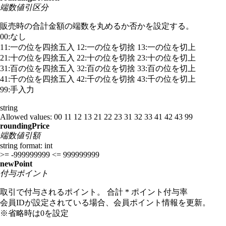
端数値引区分
販売時の合計金額の端数を丸めるか否かを設定する。
00:なし
11:一の位を四捨五入 12:一の位を切捨 13:一の位を切上
21:十の位を四捨五入 22:十の位を切捨 23:十の位を切上
31:百の位を四捨五入 32:百の位を切捨 33:百の位を切上
41:千の位を四捨五入 42:千の位を切捨 43:千の位を切上
99:手入力
string
Allowed values:
00
11
12
13
21
22
23
31
32
33
41
42
43
99
roundingPrice
端数値引額
string
format: int
>= -999999999
<= 999999999
newPoint
付与ポイント
取引で付与されるポイント。 合計 * ポイント付与率
会員IDが設定されている場合、会員ポイント情報を更新。
※省略時は0を設定