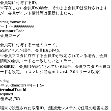
会員毎に付与するID。
※存在しない会員IDの場合、そのまま会員IDは登録されます
が、会員ポイント情報等は更新しません。
string
format: int
>= 1
<= 9999999999
customerCode
会員コード
会員毎に付与する一意のコード。
※設定された場合、会員IDは必須。
※会員マスタに存在する会員IDが設定されている場合、会員
情報の会員コードと一致しないとエラー。
※省略時、会員IDが設定されている場合、会員マスタの会員コ
ードを設定。（スマレジ管理画面ver.4.12.0リリース以降）
string
<= 20 characters
//^[ -~]+$//
terminalTranId
required
端末取引ID
端末で設定された取引ID。(連携元システムで任意の連番を設