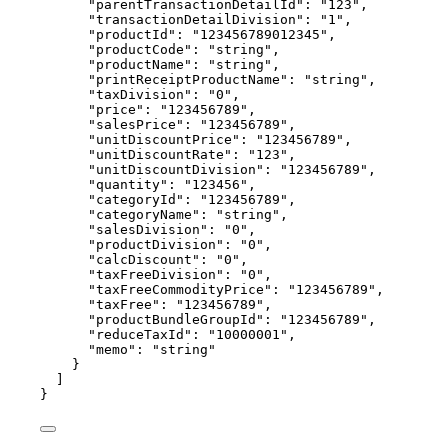
"parentTransactionDetailId"
: 
"
123
"
,
"transactionDetailDivision"
: 
"
1
"
,
"productId"
: 
"
123456789012345
"
,
"productCode"
: 
"
string
"
,
"productName"
: 
"
string
"
,
"printReceiptProductName"
: 
"
string
"
,
"taxDivision"
: 
"
0
"
,
"price"
: 
"
123456789
"
,
"salesPrice"
: 
"
123456789
"
,
"unitDiscountPrice"
: 
"
123456789
"
,
"unitDiscountRate"
: 
"
123
"
,
"unitDiscountDivision"
: 
"
123456789
"
,
"quantity"
: 
"
123456
"
,
"categoryId"
: 
"
123456789
"
,
"categoryName"
: 
"
string
"
,
"salesDivision"
: 
"
0
"
,
"productDivision"
: 
"
0
"
,
"calcDiscount"
: 
"
0
"
,
"taxFreeDivision"
: 
"
0
"
,
"taxFreeCommodityPrice"
: 
"
123456789
"
,
"taxFree"
: 
"
123456789
"
,
"productBundleGroupId"
: 
"
123456789
"
,
"reduceTaxId"
: 
"
10000001
"
,
"memo"
: 
"
string
"
}
]
}