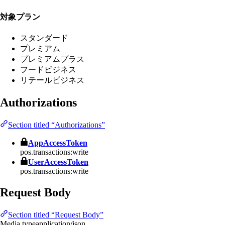
対象プラン
スタンダード
プレミアム
プレミアムプラス
フードビジネス
リテールビジネス
Authorizations
Section titled “Authorizations”
AppAccessToken
pos.transactions:write
UserAccessToken
pos.transactions:write
Request Body
Section titled “Request Body”
Media type
application/json