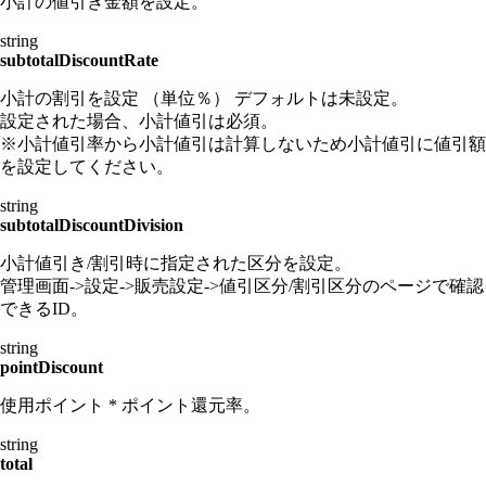
小計の値引き金額を設定。
string
subtotalDiscountRate
小計の割引を設定 （単位％） デフォルトは未設定。
設定された場合、小計値引は必須。
※小計値引率から小計値引は計算しないため小計値引に値引額
を設定してください。
string
subtotalDiscountDivision
小計値引き/割引時に指定された区分を設定。
管理画面->設定->販売設定->値引区分/割引区分のページで確認
できるID。
string
pointDiscount
使用ポイント * ポイント還元率。
string
total