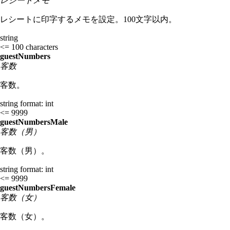
レシートメモ
レシートに印字するメモを設定。100文字以内。
string
<= 100 characters
guestNumbers
客数
客数。
string
format: int
<= 9999
guestNumbersMale
客数（男）
客数（男）。
string
format: int
<= 9999
guestNumbersFemale
客数（女）
客数（女）。