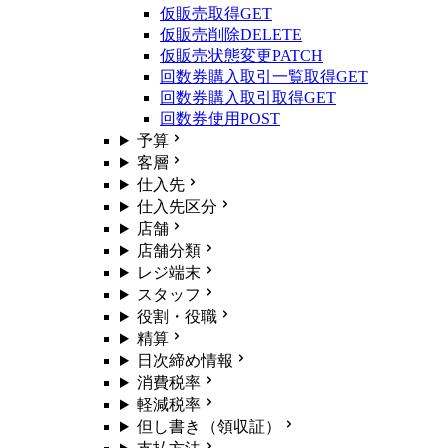
仮販売取得
GET
仮販売削除
DELETE
仮販売状態変更
PATCH
回数券購入取引一覧取得
GET
回数券購入取引取得
GET
回数券使用
POST
予算
客層
仕入先
仕入先区分
店舗
店舗分類
レジ端末
スタッフ
役割・役職
精算
日次締め情報
消費税率
軽減税率
但し書き（領収証）