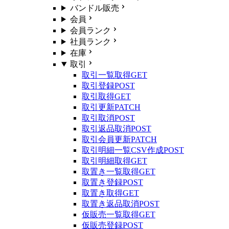
バンドル販売
会員
会員ランク
社員ランク
在庫
取引
取引一覧取得
GET
取引登録
POST
取引取得
GET
取引更新
PATCH
取引取消
POST
取引返品取消
POST
取引会員更新
PATCH
取引明細一覧CSV作成
POST
取引明細取得
GET
取置き一覧取得
GET
取置き登録
POST
取置き取得
GET
取置き返品取消
POST
仮販売一覧取得
GET
仮販売登録
POST