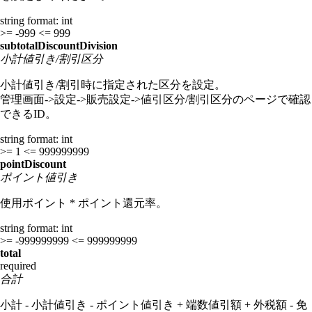
string
format: int
>= -999
<= 999
subtotalDiscountDivision
小計値引き/割引区分
小計値引き/割引時に指定された区分を設定。
管理画面->設定->販売設定->値引区分/割引区分のページで確認
できるID。
string
format: int
>= 1
<= 999999999
pointDiscount
ポイント値引き
使用ポイント * ポイント還元率。
string
format: int
>= -999999999
<= 999999999
total
required
合計
小計 - 小計値引き - ポイント値引き + 端数値引額 + 外税額 - 免