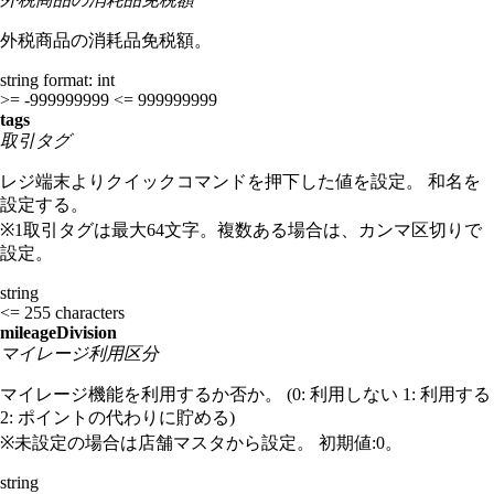
外税商品の消耗品免税額。
string
format: int
>= -999999999
<= 999999999
tags
取引タグ
レジ端末よりクイックコマンドを押下した値を設定。 和名を
設定する。
※1取引タグは最大64文字。複数ある場合は、カンマ区切りで
設定。
string
<= 255 characters
mileageDivision
マイレージ利用区分
マイレージ機能を利用するか否か。 (0: 利用しない 1: 利用する
2: ポイントの代わりに貯める)
※未設定の場合は店舗マスタから設定。 初期値:0。
string