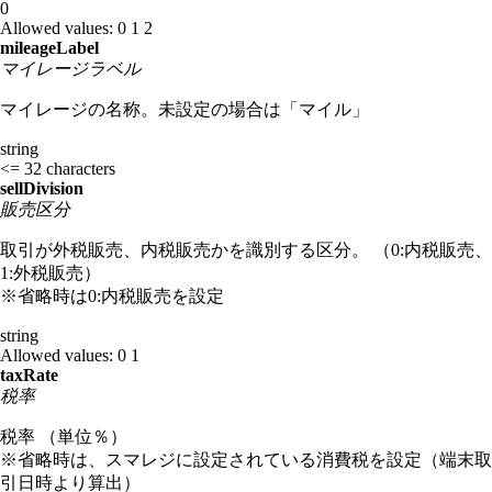
0
Allowed values:
0
1
2
mileageLabel
マイレージラベル
マイレージの名称。未設定の場合は「マイル」
string
<= 32 characters
sellDivision
販売区分
取引が外税販売、内税販売かを識別する区分。 （0:内税販売、
1:外税販売）
※省略時は0:内税販売を設定
string
Allowed values:
0
1
taxRate
税率
税率 （単位％）
※省略時は、スマレジに設定されている消費税を設定（端末取
引日時より算出）