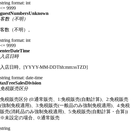
string
format: int
<= 9999
guestNumbersUnknown
客数（不明）
客数（不明）。
string
format: int
<= 9999
enterDateTime
入店日時
入店日時。[YYYY-MM-DDThh:mm:ssTZD]
string
format: date-time
taxFreeSalesDivision
免税販売区分
免税販売区分 (0:通常販売、1:免税販売(自動計算)、2:免税販売
(強制免税適用)、3:免税販売(一般品のみ強制免税適用)、4:免税
販売(消耗品のみ強制免税適用)、5:免税販売(自動計算・合算))
※未設定の場合、0:通常販売
string