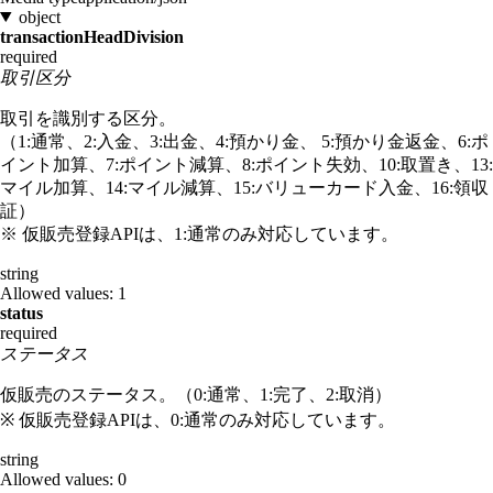
object
transactionHeadDivision
required
取引区分
取引を識別する区分。
（1:通常、2:入金、3:出金、4:預かり金、 5:預かり金返金、6:ポ
イント加算、7:ポイント減算、8:ポイント失効、10:取置き、13:
マイル加算、14:マイル減算、15:バリューカード入金、16:領収
証）
※ 仮販売登録APIは、1:通常のみ対応しています。
string
Allowed values:
1
status
required
ステータス
仮販売のステータス。（0:通常、1:完了、2:取消）
※ 仮販売登録APIは、0:通常のみ対応しています。
string
Allowed values:
0