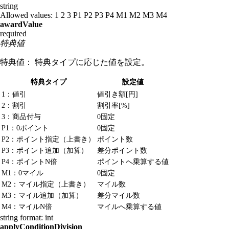
string
Allowed values:
1
2
3
P1
P2
P3
P4
M1
M2
M3
M4
awardValue
required
特典値
特典値： 特典タイプに応じた値を設定。
特典タイプ
設定値
1：値引
値引き額[円]
2：割引
割引率[%]
3：商品付与
0固定
P1：0ポイント
0固定
P2：ポイント指定（上書き）
ポイント数
P3：ポイント追加（加算）
差分ポイント数
P4：ポイントN倍
ポイントへ乗算する値
M1：0マイル
0固定
M2：マイル指定（上書き）
マイル数
M3：マイル追加（加算）
差分マイル数
M4：マイルN倍
マイルへ乗算する値
string
format: int
applyConditionDivision