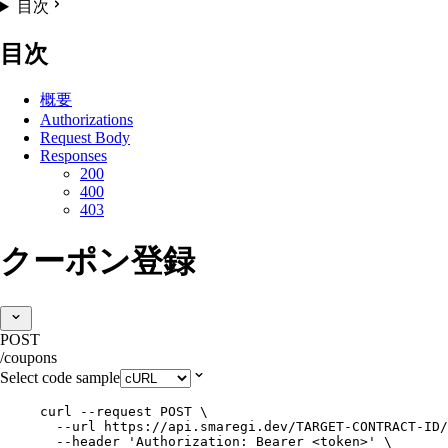
目次
目次
概要
Authorizations
Request Body
Responses
200
400
403
クーポン登録
POST
/coupons
Select code sample
curl
--request
POST
\
--url
https://api.smaregi.dev/TARGET-CONTRACT-ID/
--header
'
Authorization: Bearer <token>
'
\