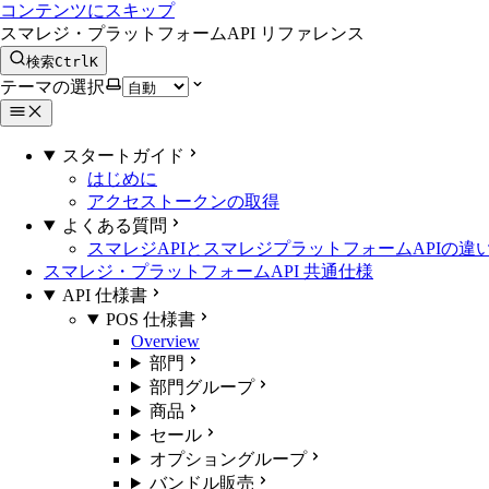
コンテンツにスキップ
スマレジ・プラットフォームAPI リファレンス
検索
Ctrl
K
テーマの選択
スタートガイド
はじめに
アクセストークンの取得
よくある質問
スマレジAPIとスマレジプラットフォームAPIの違
スマレジ・プラットフォームAPI 共通仕様
API 仕様書
POS 仕様書
Overview
部門
部門グループ
商品
セール
オプショングループ
バンドル販売