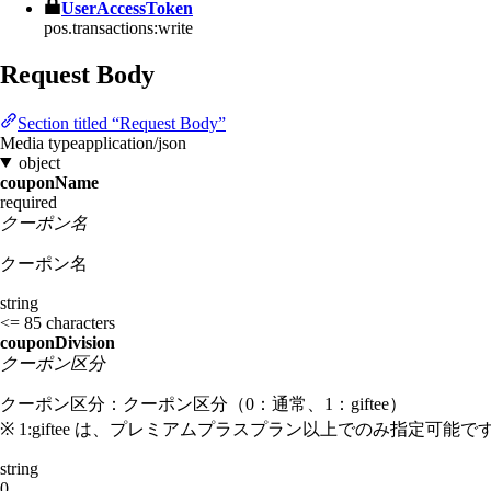
UserAccessToken
pos.transactions:write
Request Body
Section titled “Request Body”
Media type
application/json
object
couponName
required
クーポン名
クーポン名
string
<= 85 characters
couponDivision
クーポン区分
クーポン区分：クーポン区分（0：通常、1：giftee）
※ 1:giftee は、プレミアムプラスプラン以上でのみ指定可能で
string
0