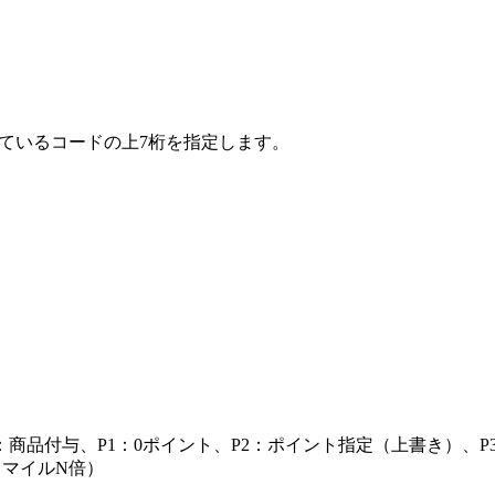
付与されているコードの上7桁を指定します。
商品付与、P1：0ポイント、P2：ポイント指定（上書き）、P
：マイルN倍）