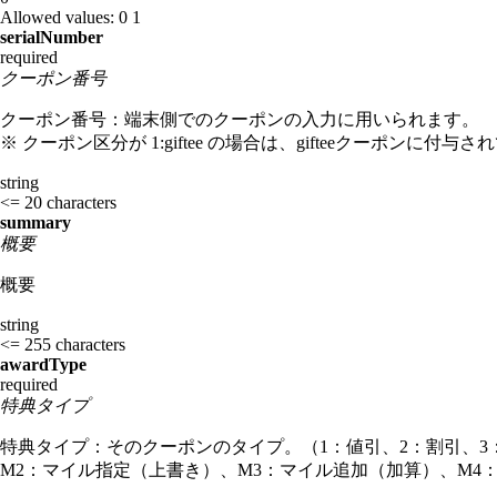
Allowed values:
0
1
serialNumber
required
クーポン番号
クーポン番号：端末側でのクーポンの入力に用いられます。
※ クーポン区分が 1:giftee の場合は、gifteeクーポンに
string
<= 20 characters
summary
概要
概要
string
<= 255 characters
awardType
required
特典タイプ
特典タイプ：そのクーポンのタイプ。（1：値引、2：割引、3：
M2：マイル指定（上書き）、M3：マイル追加（加算）、M4