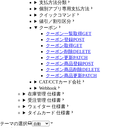
支払方法分類
個別アプリ専用支払方法
クイックコマンド
値引／割引区分
クーポン
クーポン一覧取得
GET
クーポン登録
POST
クーポン取得
GET
クーポン削除
DELETE
クーポン更新
PATCH
クーポン商品登録
POST
クーポン商品削除
DELETE
クーポン商品更新
PATCH
CAT/CCTカード会社
Webhook
在庫管理 仕様書
受注管理 仕様書
ウェイター 仕様書
タイムカード 仕様書
テーマの選択