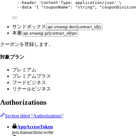
--header
'
Content-Type: application/json
'
\
--data
'
{ "couponName": "string", "couponDivision
サンドボックス
本番
クーポンを登録します。
対象プラン
プレミアム
プレミアムプラス
フードビジネス
リテールビジネス
Authorizations
Section titled “Authorizations”
AppAccessToken
pos.transactions:write