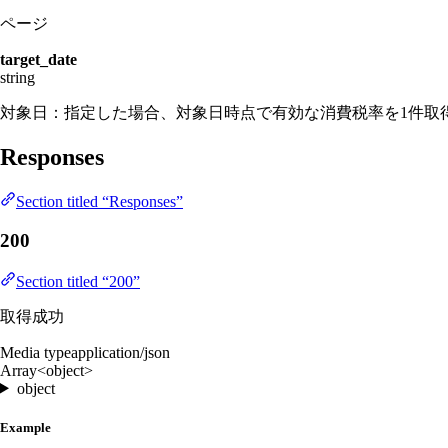
ページ
target_date
string
対象日：指定した場合、対象日時点で有効な消費税率を1件取得 [Y
Responses
Section titled “Responses”
200
Section titled “200”
取得成功
Media type
application/json
Array<object>
object
Example