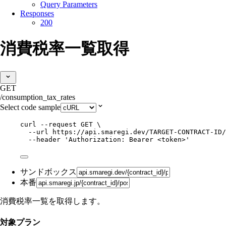
Query Parameters
Responses
200
消費税率一覧取得
GET
/consumption_tax_rates
Select code sample
curl
--request
GET
\
--url
https://api.smaregi.dev/TARGET-CONTRACT-ID/
--header
'
Authorization: Bearer <token>
'
サンドボックス
本番
消費税率一覧を取得します。
対象プラン