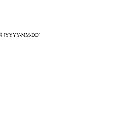
YYY-MM-DD]