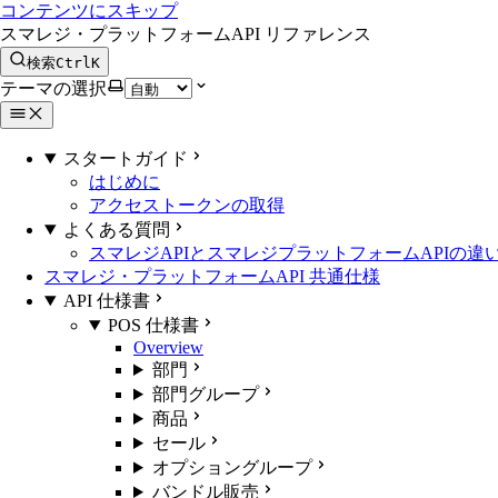
コンテンツにスキップ
スマレジ・プラットフォームAPI リファレンス
検索
Ctrl
K
テーマの選択
スタートガイド
はじめに
アクセストークンの取得
よくある質問
スマレジAPIとスマレジプラットフォームAPIの違
スマレジ・プラットフォームAPI 共通仕様
API 仕様書
POS 仕様書
Overview
部門
部門グループ
商品
セール
オプショングループ
バンドル販売