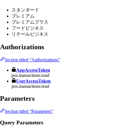
スタンダード
プレミアム
プレミアムプラス
フードビジネス
リテールビジネス
Authorizations
Section titled “Authorizations”
AppAccessToken
pos.transactions:read
UserAccessToken
pos.transactions:read
Parameters
Section titled “Parameters”
Query Parameters