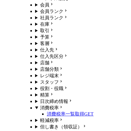
会員
会員ランク
社員ランク
在庫
取引
予算
客層
仕入先
仕入先区分
店舗
店舗分類
レジ端末
スタッフ
役割・役職
精算
日次締め情報
消費税率
消費税率一覧取得
GET
軽減税率
但し書き（領収証）