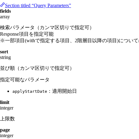
Section titled “Query Parameters”
fields
array
検索パラメータ（カンマ区切りで指定可）
Response項目を指定可能
※一部項目(withで指定する項目、2階層目以降の項目)につい
sort
string
並び順（カンマ区切りで指定可）
指定可能なパラメータ
：適用開始日
applyStartDate
limit
integer
上限数
page
integer