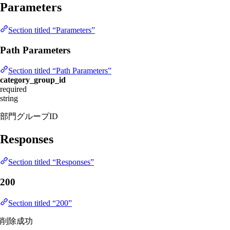
Parameters
Section titled “Parameters”
Path Parameters
Section titled “Path Parameters”
category_group_id
required
string
部門グループID
Responses
Section titled “Responses”
200
Section titled “200”
削除成功