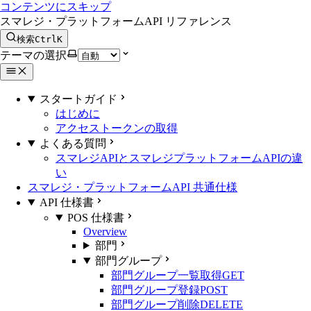
コンテンツにスキップ
スマレジ・プラットフォームAPI リファレンス
検索
Ctrl
K
テーマの選択
スタートガイド
はじめに
アクセストークンの取得
よくある質問
スマレジAPIとスマレジプラットフォームAPIの違
い
スマレジ・プラットフォームAPI 共通仕様
API 仕様書
POS 仕様書
Overview
部門
部門グループ
部門グループ一覧取得
GET
部門グループ登録
POST
部門グループ削除
DELETE