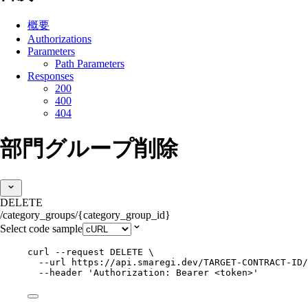
概要
Authorizations
Parameters
Path Parameters
Responses
200
400
404
部門グループ削除
DELETE
/category_groups/{category_group_id}
Select code sample
curl
--request
DELETE
\
--url
https://api.smaregi.dev/TARGET-CONTRACT-ID/
--header
'
Authorization: Bearer <token>
'