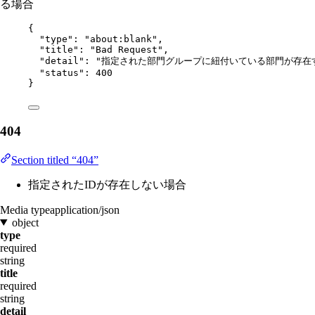
る場合
{
"type"
: 
"
about:blank
"
,
"title"
: 
"
Bad Request
"
,
"detail"
: 
"
指定された部門グループに紐付いている部門が存在
"status"
: 
400
}
404
Section titled “404”
指定されたIDが存在しない場合
Media type
application/json
object
type
required
string
title
required
string
detail