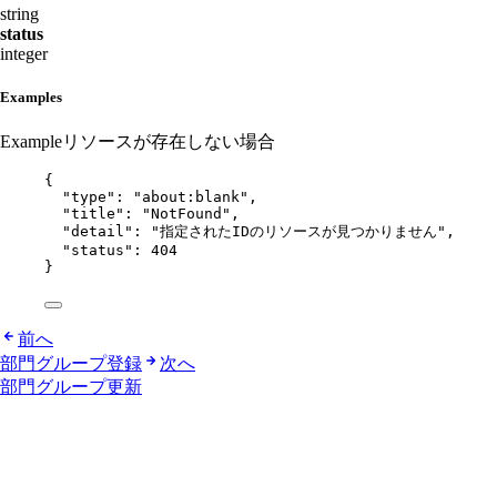
string
status
integer
Examples
Example
リソースが存在しない場合
{
"type"
: 
"
about:blank
"
,
"title"
: 
"
NotFound
"
,
"detail"
: 
"
指定されたIDのリソースが見つかりません
"
,
"status"
: 
404
}
前へ
部門グループ登録
次へ
部門グループ更新