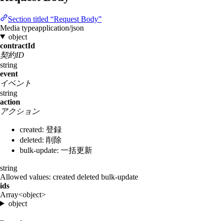
Section titled “Request Body”
Media type
application/json
object
contractId
契約ID
string
event
イベント
string
action
アクション
created: 登録
deleted: 削除
bulk-update: 一括更新
string
Allowed values:
created
deleted
bulk-update
ids
Array<object>
object