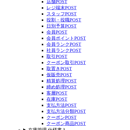
店舗
POST
レジ端末
POST
スタッフ
POST
役割・役職
POST
日別予算
POST
会員
POST
会員ポイント
POST
会員ランク
POST
社員ランク
POST
取引
POST
クーポン取引
POST
取置き
POST
仮販売
POST
精算処理
POST
締め処理
POST
客層
POST
在庫
POST
支払方法
POST
支払方法分類
POST
クーポン
POST
クーポン商品
POST
在庫管理 仕様書