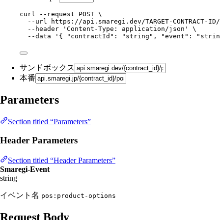
curl
--request
POST
\
--url
https://api.smaregi.dev/TARGET-CONTRACT-ID/
--header
'
Content-Type: application/json
'
\
--data
'
{ "contractId": "string", "event": "strin
サンドボックス
本番
Parameters
Section titled “Parameters”
Header Parameters
Section titled “Header Parameters”
Smaregi-Event
string
イベント名
pos:product-options
Request Body