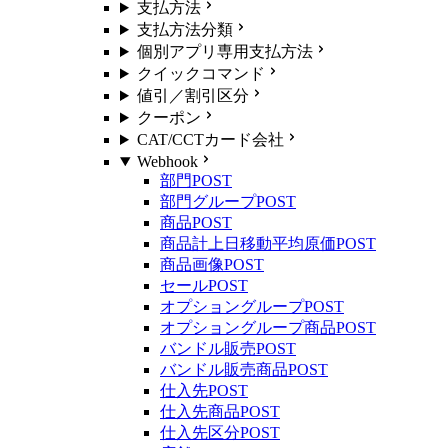
支払方法
支払方法分類
個別アプリ専用支払方法
クイックコマンド
値引／割引区分
クーポン
CAT/CCTカード会社
Webhook
部門
POST
部門グループ
POST
商品
POST
商品計上日移動平均原価
POST
商品画像
POST
セール
POST
オプショングループ
POST
オプショングループ商品
POST
バンドル販売
POST
バンドル販売商品
POST
仕入先
POST
仕入先商品
POST
仕入先区分
POST