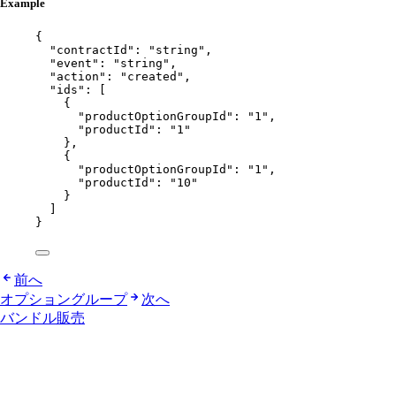
Example
{
"contractId"
: 
"
string
"
,
"event"
: 
"
string
"
,
"action"
: 
"
created
"
,
"ids"
: [
{
"productOptionGroupId"
: 
"
1
"
,
"productId"
: 
"
1
"
},
{
"productOptionGroupId"
: 
"
1
"
,
"productId"
: 
"
10
"
}
]
}
前へ
オプショングループ
次へ
バンドル販売