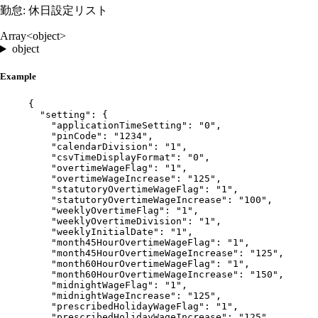
勤怠: 休日設定リスト
Array<object>
object
Example
{
"setting"
: {
"applicationTimeSetting"
: 
"
0
"
,
"pinCode"
: 
"
1234
"
,
"calendarDivision"
: 
"
1
"
,
"csvTimeDisplayFormat"
: 
"
0
"
,
"overtimeWageFlag"
: 
"
1
"
,
"overtimeWageIncrease"
: 
"
125
"
,
"statutoryOvertimeWageFlag"
: 
"
1
"
,
"statutoryOvertimeWageIncrease"
: 
"
100
"
,
"weeklyOvertimeFlag"
: 
"
1
"
,
"weeklyOvertimeDivision"
: 
"
1
"
,
"weeklyInitialDate"
: 
"
1
"
,
"month45HourOvertimeWageFlag"
: 
"
1
"
,
"month45HourOvertimeWageIncrease"
: 
"
125
"
,
"month60HourOvertimeWageFlag"
: 
"
1
"
,
"month60HourOvertimeWageIncrease"
: 
"
150
"
,
"midnightWageFlag"
: 
"
1
"
,
"midnightWageIncrease"
: 
"
125
"
,
"prescribedHolidayWageFlag"
: 
"
1
"
,
"prescribedHolidayWageIncrease"
: 
"
125
"
,