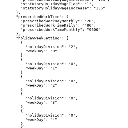
"statutoryHolidayWageFlag"
: 
"
1
"
,
"statutoryHolidayWageIncrease"
: 
"
135
"
},
"prescribedWorkTime"
: {
"prescribedWorkDayMonthly"
: 
"
20
"
,
"prescribedWorkTimeDaily"
: 
"
480
"
,
"prescribedWorkTimeMonthly"
: 
"
9600
"
},
"holidayWeekSetting"
: [
{
"holidayDivision"
: 
"
2
"
,
"weekDay"
: 
"
0
"
},
{
"holidayDivision"
: 
"
0
"
,
"weekDay"
: 
"
1
"
},
{
"holidayDivision"
: 
"
0
"
,
"weekDay"
: 
"
2
"
},
{
"holidayDivision"
: 
"
0
"
,
"weekDay"
: 
"
3
"
},
{
"holidayDivision"
: 
"
0
"
,
"weekDay"
: 
"
4
"
},