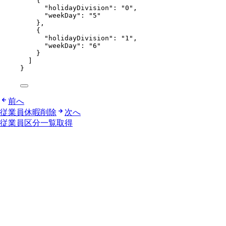
{
"holidayDivision"
: 
"
0
"
,
"weekDay"
: 
"
5
"
},
{
"holidayDivision"
: 
"
1
"
,
"weekDay"
: 
"
6
"
}
]
}
前へ
従業員休暇削除
次へ
従業員区分一覧取得