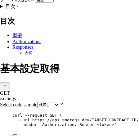
目次
目次
概要
Authorizations
Responses
200
基本設定取得
GET
/settings
Select code sample
curl
--request
GET
\
--url
https://api.smaregi.dev/TARGET-CONTRACT-ID/
--header
'
Authorization: Bearer <token>
'