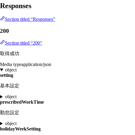
Responses
Section titled “Responses”
200
Section titled “200”
取得成功
Media type
application/json
object
setting
基本設定
object
prescribedWorkTime
勤怠設定
object
holidayWeekSetting