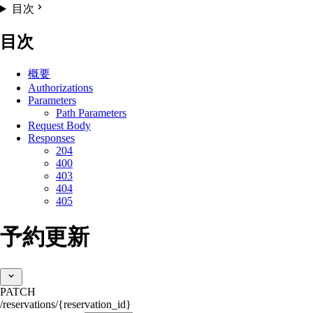
目次
目次
概要
Authorizations
Parameters
Path Parameters
Request Body
Responses
204
400
403
404
405
予約更新
PATCH
/reservations/{reservation_id}