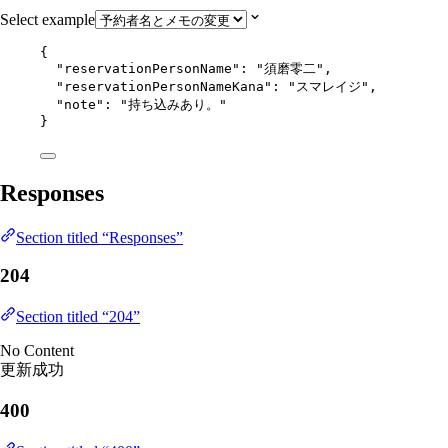
Select example
{
"reservationPersonName"
: 
"
須磨零二
"
,
"reservationPersonNameKana"
: 
"
スマレイジ
"
,
"note"
: 
"
持ち込みあり。
"
}
Responses
Section titled “Responses”
204
Section titled “204”
No Content
更新成功
400