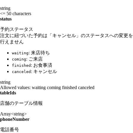
string
<= 50 characters
status
予約ステータス
注文に紐づいた予約は「キャンセル」のステータスへの変更を
行えません
: 来店待ち
waiting
: ご来店
coming
: お食事済
finished
: キャンセル
canceled
string
Allowed values:
waiting
coming
finished
canceled
tableIds
店舗のテーブル情報
Array<string>
phoneNumber
電話番号