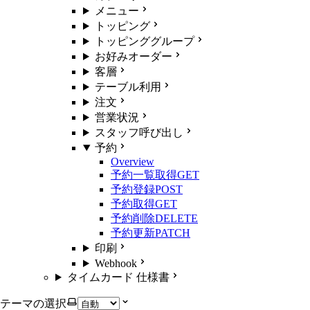
メニュー
トッピング
トッピンググループ
お好みオーダー
客層
テーブル利用
注文
営業状況
スタッフ呼び出し
予約
Overview
予約一覧取得
GET
予約登録
POST
予約取得
GET
予約削除
DELETE
予約更新
PATCH
印刷
Webhook
タイムカード 仕様書
テーマの選択