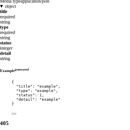
Media type
application/json
object
title
required
string
type
required
string
status
integer
detail
string
generated
Example
{
"title"
: 
"
example
"
,
"type"
: 
"
example
"
,
"status"
: 
1
,
"detail"
: 
"
example
"
}
405