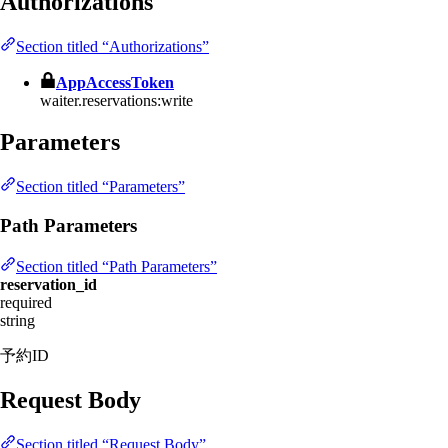
Authorizations
Section titled “Authorizations”
AppAccessToken
waiter.reservations:write
Parameters
Section titled “Parameters”
Path Parameters
Section titled “Path Parameters”
reservation_id
required
string
予約ID
Request Body
Section titled “Request Body”