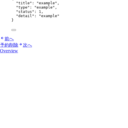
"title"
: 
"
example
"
,
"type"
: 
"
example
"
,
"status"
: 
1
,
"detail"
: 
"
example
"
}
前へ
予約削除
次へ
Overview