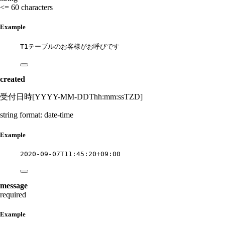
<= 60 characters
Example
T1テーブルのお客様がお呼びです
created
受付日時[YYYY-MM-DDThh:mm:ssTZD]
string
format: date-time
Example
2020-09-07T11:45:20+09:00
message
required
Example