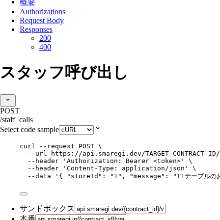
概要
Authorizations
Request Body
Responses
200
400
スタッフ呼び出し
POST
/staff_calls
Select code sample
curl
--request
POST
\
--url
https://api.smaregi.dev/TARGET-CONTRACT-ID/
--header
'
Authorization: Bearer <token>
'
\
--header
'
Content-Type: application/json
'
\
--data
'
{ "storeId": "1", "message": "T1テー
サンドボックス
本番