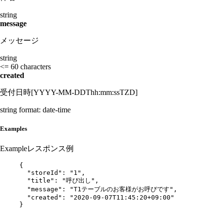
string
message
メッセージ
string
<= 60 characters
created
受付日時[YYYY-MM-DDThh:mm:ssTZD]
string
format: date-time
Examples
Example
レスポンス例
{
"storeId"
: 
"
1
"
,
"title"
: 
"
呼び出し
"
,
"message"
: 
"
T1テーブルのお客様がお呼びです
"
,
"created"
: 
"
2020-09-07T11:45:20+09:00
"
}