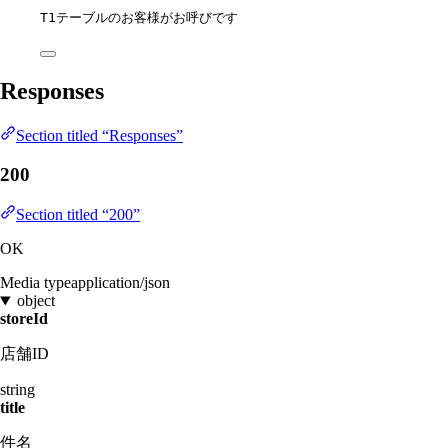
T1テーブルのお客様がお呼びです
Responses
Section titled “Responses”
200
Section titled “200”
OK
Media type
application/json
object
storeId
店舗ID
string
title
件名