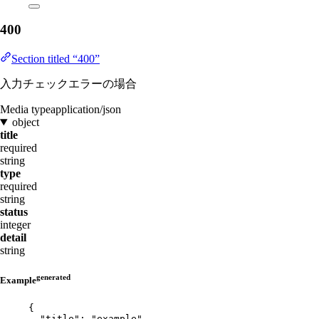
400
Section titled “400”
入力チェックエラーの場合
Media type
application/json
object
title
required
string
type
required
string
status
integer
detail
string
generated
Example
{
"title"
: 
"
example
"
,