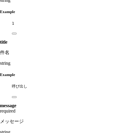
string
Example
1
title
件名
string
Example
呼び出し
message
required
メッセージ
string